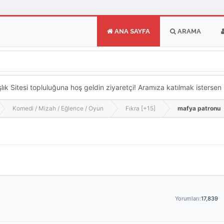
ANA SAYFA
ARAMA
k Sitesi topluluğuna hoş geldin ziyaretçi! Aramıza katılmak istersen ka
Komedi / Mizah / Eğlence / Oyun
Fıkra [+15]
mafya patronu
Yorumları:
17,839