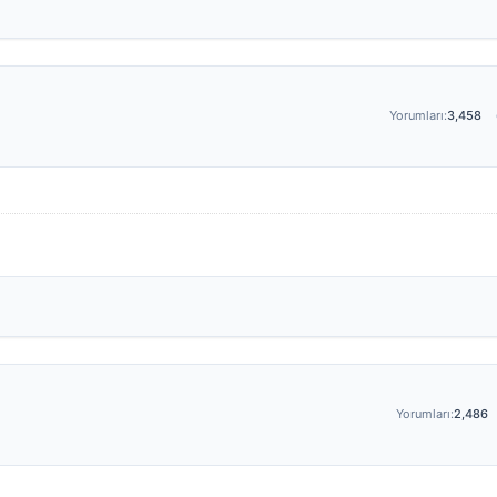
Yorumları:
3,458
Yorumları:
2,486