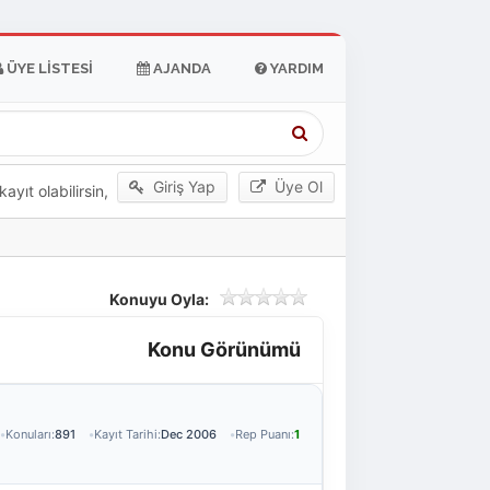
ÜYE LISTESI
AJANDA
YARDIM
Giriş Yap
Üye Ol
yıt olabilirsin,
Konuyu Oyla:
Konu Görünümü
Konuları:
891
Kayıt Tarihi:
Dec 2006
Rep Puanı:
1