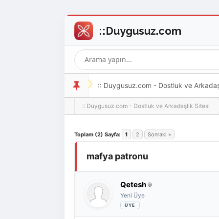
:: Duygusuz.com - Dostluk ve Arkadaşlı
:: Duygusuz.com - Dostluk ve Arkadaşlık Sitesi
oldukça kolay ve zahmetsizdir.
Derecelendirme: 0/5 - 0 oy
1
2
3
4
5
Toplam (2) Sayfa:
1
2
Sonraki »
mafya patronu
Qetesh
Yeni Üye