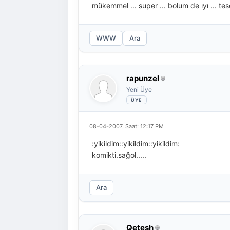
mükemmel ... super ... bolum de ıyı ... tes
WWW
Ara
rapunzel
Yeni Üye
08-04-2007, Saat: 12:17 PM
:yikildim::yikildim::yikildim:
komikti.sağol.....
Ara
Qetesh