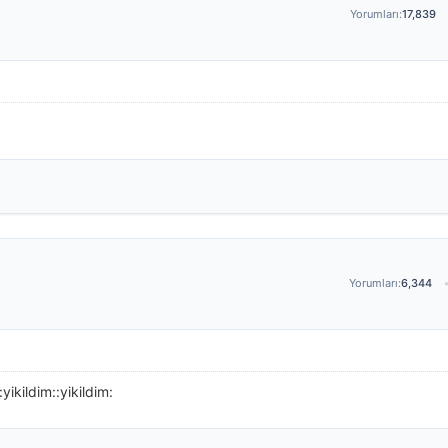
Yorumları:
17,839
Yorumları:
6,344
ikildim::yikildim: