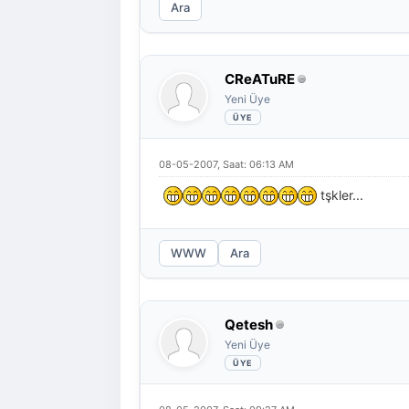
Ara
CReATuRE
Yeni Üye
08-05-2007, Saat: 06:13 AM
tşkler...
WWW
Ara
Qetesh
Yeni Üye