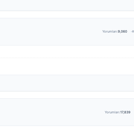
Yorumları:
9,060
K
Yorumları:
17,839