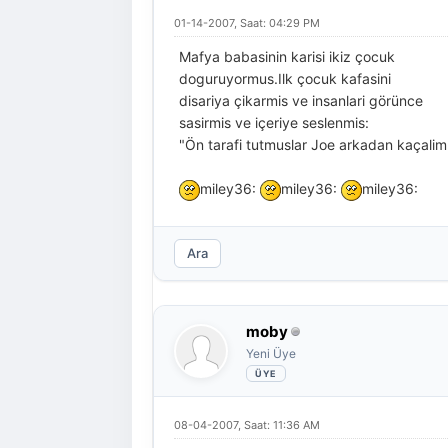
01-14-2007, Saat: 04:29 PM
Mafya babasinin karisi ikiz çocuk
doguruyormus.Ilk çocuk kafasini
disariya çikarmis ve insanlari görünce
sasirmis ve içeriye seslenmis:
"Ön tarafi tutmuslar Joe arkadan kaçalim
miley36:
miley36:
miley36:
Ara
moby
Yeni Üye
08-04-2007, Saat: 11:36 AM