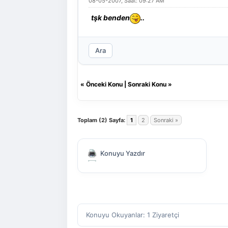
08-05-2007, Saat: 09:27 AM
tşk benden
..
Ara
«
Önceki Konu
|
Sonraki Konu
»
Toplam (2) Sayfa:
1
2
Sonraki »
Konuyu Yazdır
Konuyu Okuyanlar: 1 Ziyaretçi