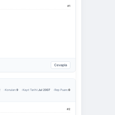
#1
Cevapla
2
Konuları:
9
Kayıt Tarihi:
Jul 2007
Rep Puanı:
0
#2