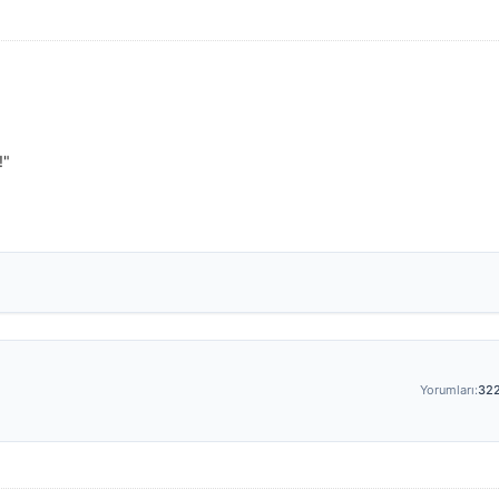
!"
Yorumları:
32