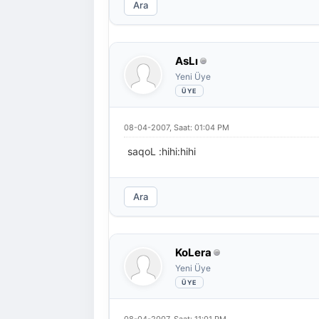
Ara
AsLı
Yeni Üye
08-04-2007, Saat: 01:04 PM
saqoL :hihi:hihi
Ara
KoLera
Yeni Üye
08-04-2007, Saat: 11:01 PM