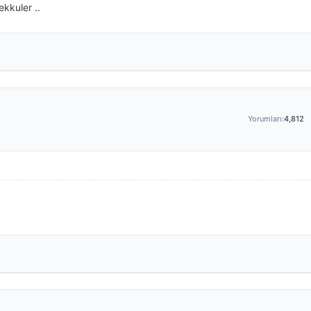
ekkuler ..
Yorumları:
4,812