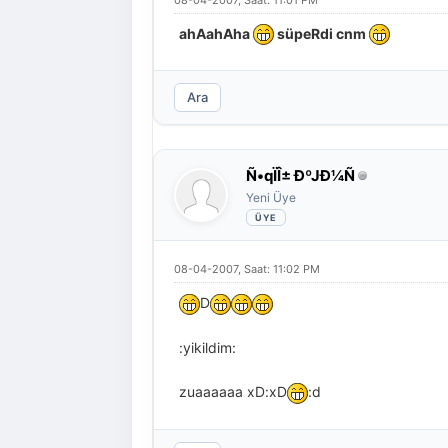
ahAahAha
süpeRdi cnm
Ara
Ñ•qÏÎ± ÐºJÐ¼Ñ
Yeni Üye
08-04-2007, Saat: 11:02 PM
D
:yikildim:
zuaaaaaa xD:xD
:d