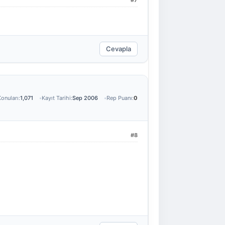
Cevapla
onuları:
1,071
Kayıt Tarihi:
Sep 2006
Rep Puanı:
0
#8