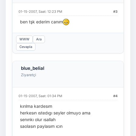
01-15-2007, Saat: 12:23 PM
#3
ben tşk ederim canım
WWW
Ara
Cevapla
blue_belial
Ziyaretçi
01-15-2007, Saat: 01:34 PM
#4
kırılma kardesım
herkesın ıstedıgı seyler olmuyo ama
senınkı olur ısallah
saolasın paylasım ıcın