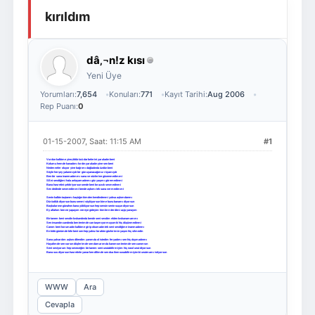
kırıldım
Giriş Yap
Üye Ol
dâ‚¬n!z kısı
Yeni Üye
Yorumları:
7,654
Konuları:
771
Kayıt Tarihi:
Aug 2006
Rep Puanı:
0
01-15-2007, Saat: 11:15 AM
#1
Vurdun kalbime yine,öldürücü darbelerini yaraladın beni
Kolumu hemde kanadımı kırdın yaraladın yine sen beni
Neden neler oluyor yine bağrımı dağladında üzdün beni
Söyle herşey yalanmıydı bir gün uyanacağımız rüyamıydı
Ben bir sana inanmadımmı sana ve sözlerine güvenmedimmi
SEni sevdiğimi hala anlayamadınmı göz yaşımı göremedinmi
Bana hasretini çektiriyorsun sende beni bırazcık sevmedinmi
Sev dedinde sevmedimmi bende aşkımı tek sana vermedimmi
Senin kalbin taştanmı kaçtığın kimden kendindenmi yoksa aşkımdanmı
Dürüstlük diyorsun bunu senmi söylüyorsun kime bunu banamı diyorsun
Başkalarının günahını bana yüklüyorsun hep sensin senin suçun diyorsun
Ey allahım ben ne yapayım nereye gideyim kimlere derdimi açip yanayım
Birtanem beni sevdin kıskandında bende seni sevdim elden kıskanamammı
Sen insandın candında ben tenimde can taşımıyormuyumki hiç düşünmedinmi
Canım beni korumadın kalbime girip okumadın tek seni sevdiğime inanmadınmı
En kötü günümde bile beni sen hep yalnız bıraktın gözlerimin yaşını hiç silmedin
Sana yalvardım aşkını dilendim yanımda ol istedim feryadımı sen hiç duymadınmı
Hayalimde sen varsın düşlerimde sen damarımda kanımsın tenimde sen canımsın
Seni seviyorum hep seveceğim birtanem seni unutabilirmiyim hiç nasıl unut diyorsun
Bana sus diyorsun hasretinle yanarken dilimde sen dua iken susabilirmiyimki unutmamı istiyorsun
WWW
Ara
Cevapla