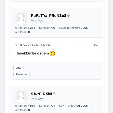
PaPaTYa_PReNSeS
Yeni Üye
Yorumları:
4,261
Konuları:
716
Kayıt Tarihi:
Nov 2006
Rep Puanı:
0
01-15-2007, Saat: 11:19 AM
#2
teşekkürler özgem
Ara
Cevapla
dâ‚¬n!z kısı
Yeni Üye
Yorumları:
7,654
Konuları:
771
Kayıt Tarihi:
Aug 2006
Rep Puanı:
0