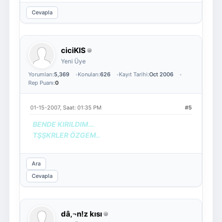
Cevapla
ciciKIS
Yeni Üye
Yorumları:
5,369
Konuları:
626
Kayıt Tarihi:
Oct 2006
Rep Puanı:
0
01-15-2007, Saat: 01:35 PM
#5
BENDE KIRILDIM...
TŞŞKRLER ÖZGEM..
Ara
Cevapla
dâ‚¬n!z kısı