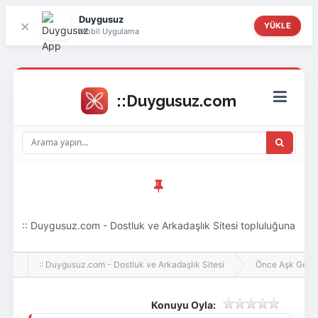
Duygusuz
×
YÜKLE
Mobil Uygulama
:: Duygusuz.com - Dostluk ve Arkadaşlık Sitesi topluluğuna
hoş geldin ziyaretçi! Aramıza katılmak istersen kayıt
:: Duygusuz.com - Dostluk ve Arkadaşlık Sitesi
Önce Aşk Gelir
olabilirsin, oldukça kolay ve zahmetsizdir.
Konuyu Oyla: