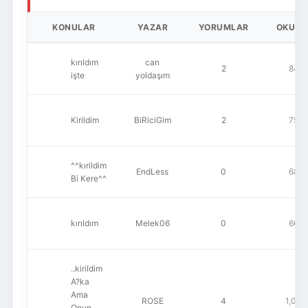
KONULAR
YAZAR
YORUMLAR
OKUN
kırıldım
can
2
846
işte
yoldaşım
Kirildim
BiRiciGim
2
752
^^kırildim
EndLess
0
680
Bi Kere^^
kırıldım
Melek06
0
665
..kirildim
A?ka
Ama
ROSE
4
1,063
Onun