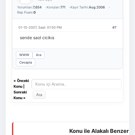
Yorumları:
7,654
Konuları:
771
Kayıt Tarihi:
Aug 2006
Rep Puanı:
0
01-15-2007, Saat: 01:50 PM
#7
sende saol cicikıs
WWW
Ara
Cevapla
«
Önceki
Konu
|
Sonraki
Konu
»
Konu ile Alakalı Benzer K