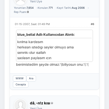
Yeni Üye
Yorumları:
7,654
Konuları:
771
Kayıt Tarihi:
Aug 2006
Rep Puanı:
0
01-15-2007, Saat: 01:49 PM
#6
blue_belial Adlı Kullanıcıdan Alıntı:
kırılma kardesım
herkesın ıstedıgı seyler olmuyo ama
senınkı olur ısallah
saolasın paylasım ıcın
benimistediim şeyde olmaz:'(biliyosun onu:'(:'(
WWW
Ara
Cevapla
dâ‚¬n!z kısı
Yeni Üye