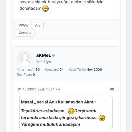
hayranı olarak burayı uğur arslanın şiirleriyle
donatacam
WWW
Ara
Cevapla
aKMeL
Yeni Üye
Yorumları:
1,180
Konuları:
104
Kayıt Tarihi:
Nov 2006
Rep Puanı:
0
01-15-2007, Saat: 10:34 PM
#9
MasaL_perisi Adlı Kullanıcıdan Alıntı:
Teşekürler arkadaşım...
Gerçi vardı
forumda ama fazla şiir göz çıkartmaz...
Yüreğine mutluluk arkadaşım