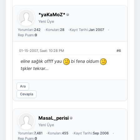
*yaKaMoZ*
Yeni Üye
Yorumları:
242
Konuları:
28
Kayıt Tarihi:
Jan 2007
Rep Puanı:
0
01-15-2007, Saat: 10:28 PM
#6
eline sağlık offff yau
bi fena oldum
tşkler tekrar...
Ara
Cevapla
MasaL_perisi
Yeni Üye
Yorumları:
7,481
Konuları:
455
Kayıt Tarihi:
Sep 2006
Rep Puanı:
0