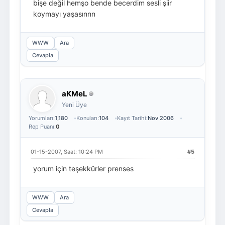
bişe değil hemşo bende becerdim sesli şiir
koymayı yaşasınnn
WWW
Ara
Cevapla
aKMeL
Yeni Üye
Yorumları:
1,180
Konuları:
104
Kayıt Tarihi:
Nov 2006
Rep Puanı:
0
01-15-2007, Saat: 10:24 PM
#5
yorum için teşekkürler prenses
WWW
Ara
Cevapla