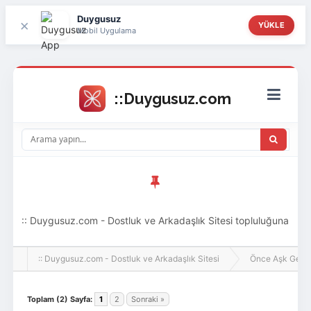
Duygusuz
×
YÜKLE
Mobil Uygulama
:: Duygusuz.com - Dostluk ve Arkadaşlık Sitesi topluluğuna
hoş geldin ziyaretçi! Aramıza katılmak istersen kayıt
:: Duygusuz.com - Dostluk ve Arkadaşlık Sitesi
Önce Aşk Gelir
olabilirsin, oldukça kolay ve zahmetsizdir.
Toplam (2) Sayfa:
1
2
Sonraki »