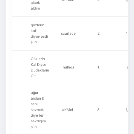
çiçek
aldım
gözlerin
kal
scarface
2
1,17
diyor(sesli
şiir)
Gözlerin
Kal Diyor
hulleci
1
960
Dudakların
Git..
uğur
arslan &
seni
sevmek
aKMeL
3
1,72
diye (en
sevdiğim
şiir)