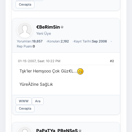
Cevapla
€BeRimSin
Yeni Üye
Yorumları:
19,657
Konuları:
2,192
Kayıt Tarihi:
Sep 2006
Rep Puanı:
0
01-15-2007, Saat: 10:22 PM
#2
Tşk'ler Hemşooo Çok Güz€L...
YüreÄžine SağLık
WWW
Ara
Cevapla
PaPaTYa_PReNSeS