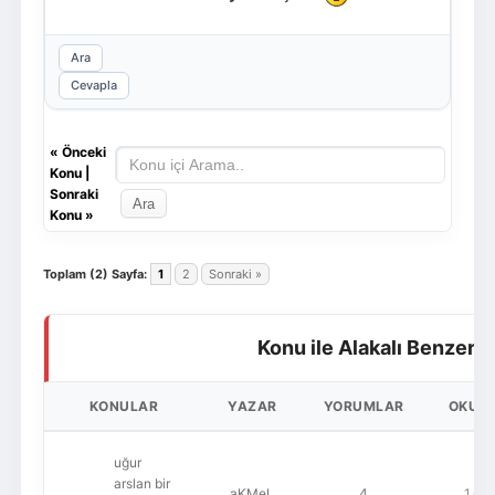
Ara
Cevapla
«
Önceki
Konu
|
Sonraki
Konu
»
Toplam (2) Sayfa:
1
2
Sonraki »
Konu ile Alakalı Benzer 
KONULAR
YAZAR
YORUMLAR
OKUN
uğur
arslan bir
aKMeL
4
1,65