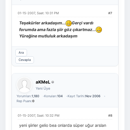
01-15-2007, Saat: 10:31 PM
#7
Teşekürler arkadaşım...
Gerçi vardı
forumda ama fazla şiir göz çıkartmaz...
Yüreğine mutluluk arkadaşım
Ara
Cevapla
aKMeL
Yeni Üye
Yorumları:
1,180
Konuları:
104
Kayıt Tarihi:
Nov 2006
Rep Puanı:
0
01-15-2007, Saat: 10:32 PM
#8
yeni şiirler gelio bea onlarda süper uğur arslan