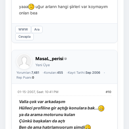
yaaa
uğur arlann hangi şiirleri var koymayım
onları bea
WWW
Ara
Cevapla
MasaL_perisi
Yeni Üye
Yorumları:
7,481
Konuları:
455
Kayıt Tarihi:
Sep 2006
Rep Puanı:
0
01-15-2007, Saat: 10:41 PM
#10
Valla çok var arkadaşım
Hülleci profiline gir açtığı konulara bak...
ya da arama motorunu kulan
Çünkü başkaları da açtı
Ben de ama hatırlamıyorum şimdi