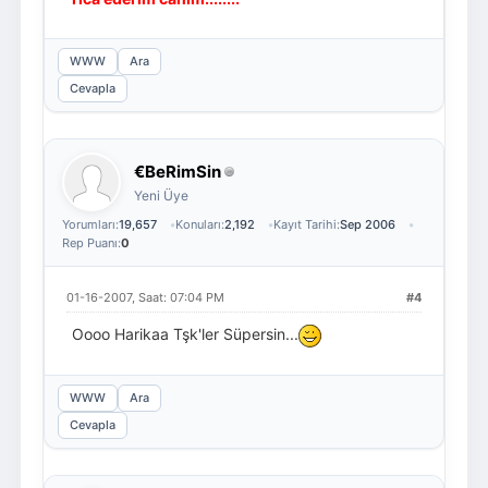
WWW
Ara
Cevapla
€BeRimSin
Yeni Üye
Yorumları:
19,657
Konuları:
2,192
Kayıt Tarihi:
Sep 2006
Rep Puanı:
0
01-16-2007, Saat: 07:04 PM
#4
Oooo Harikaa Tşk'ler Süpersin...
WWW
Ara
Cevapla