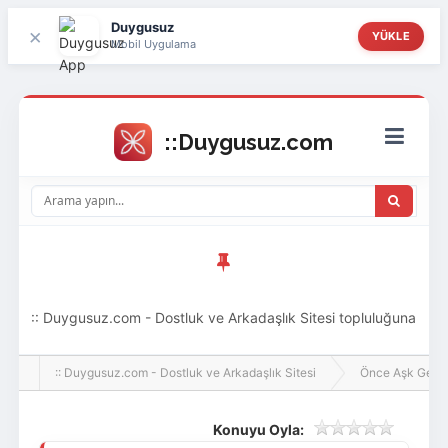
Duygusuz
×
YÜKLE
Mobil Uygulama
:: Duygusuz.com - Dostluk ve Arkadaşlık Sitesi topluluğuna
hoş geldin ziyaretçi! Aramıza katılmak istersen kayıt
:: Duygusuz.com - Dostluk ve Arkadaşlık Sitesi
Önce Aşk Gelir
olabilirsin, oldukça kolay ve zahmetsizdir.
Konuyu Oyla: