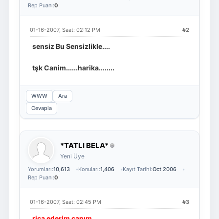
Rep Puanı:
0
01-16-2007, Saat: 02:12 PM
#2
sensiz Bu Sensizlikle....
tşk Canim......harika........
WWW
Ara
Cevapla
*TATLI BELA*
Yeni Üye
Yorumları:
10,613
Konuları:
1,406
Kayıt Tarihi:
Oct 2006
Rep Puanı:
0
01-16-2007, Saat: 02:45 PM
#3
rica ederim canım........