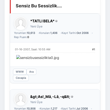
Sensiz Bu Sessizlik....
Giriş Yap
Üye Ol
*TATLI BELA*
Yeni Üye
Yorumları:
10,613
Konuları:
1,406
Kayıt Tarihi:
Oct 2006
Rep Puanı:
0
01-16-2007, Saat: 10:55 AM
#1
WWW
Ara
Cevapla
&gt;As!_Mâ‚¬Lâ‚¬q&lt;
Yeni Üye
Yorumları:
10,906
Konuları:
1,217
Kayıt Tarihi:
Jul 2006