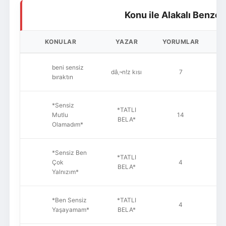
Konu ile Alakalı Benzer
KONULAR
YAZAR
YORUMLAR
O
beni sensiz
dâ‚¬n!z kısı
7
bıraktın
*Sensiz
*TATLI
Mutlu
14
BELA*
Olamadım*
*Sensiz Ben
*TATLI
Çok
4
BELA*
Yalnızım*
*Ben Sensiz
*TATLI
4
Yaşayamam*
BELA*