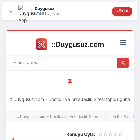
Duygusuz
×
YÜKLE
Mobil Uygulama
:: Duygusuz.com - Dostluk ve Arkadaşlık Sitesi topluluğuna
hoş geldin ziyaretçi! Aramıza katılmak istersen kayıt
:: Duygusuz.com - Dostluk ve Arkadaşlık Sitesi
Kültür Sanat
olabilirsin, oldukça kolay ve zahmetsizdir.
Konuyu Oyla: