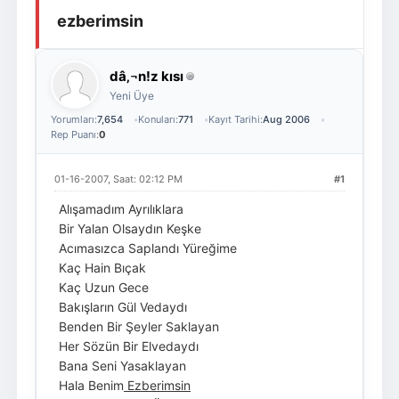
ezberimsin
Giriş Yap
Üye Ol
dâ‚¬n!z kısı
Yeni Üye
Yorumları:
7,654
Konuları:
771
Kayıt Tarihi:
Aug 2006
Rep Puanı:
0
01-16-2007, Saat: 02:12 PM
#1
Alışamadım Ayrılıklara
Bir Yalan Olsaydın Keşke
Acımasızca Saplandı Yüreğime
Kaç Hain Bıçak
Kaç Uzun Gece
Bakışların Gül Vedaydı
Benden Bir Şeyler Saklayan
Her Sözün Bir Elvedaydı
Bana Seni Yasaklayan
Hala Benim
Ezberimsin