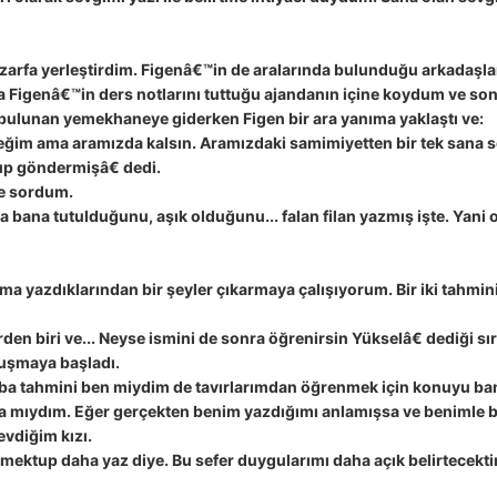
r zarfa yerleştirdim. Figenâ€™in de aralarında bulunduğu arkadaş
ta Figenâ€™in ders notlarını tuttuğu ajandanın içine koydum ve s
 bulunan yemekhaneye giderken Figen bir ara yanıma yaklaştı ve:
eğim ama aramızda kalsın. Aramızdaki samimiyetten bir tek sana s
p göndermişâ€ dedi.
e sordum.
na tutulduğunu, aşık olduğunu... falan filan yazmış işte. Yani ol
ma yazdıklarından bir şeyler çıkarmaya çalışıyorum. Bir iki tahmi
n biri ve... Neyse ismini de sonra öğrenirsin Yükselâ€ dediği sı
uşmaya başladı.
ba tahmini ben miydim de tavırlarımdan öğrenmek için konuyu ban
a mıydım. Eğer gerçekten benim yazdığımı anlamışsa ve benimle 
evdiğim kızı.
 mektup daha yaz diye. Bu sefer duygularımı daha açık belirtecekt