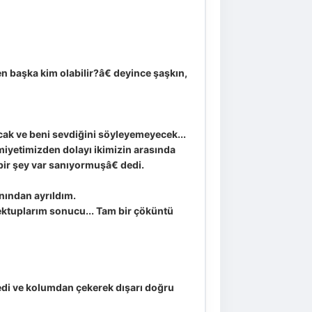
en başka kim olabilir?â€ deyince şaşkın,
acak ve beni sevdiğini söyleyemeyecek...
iyetimizden dolayı ikimizin arasında
ir şey var sanıyormuşâ€ dedi.
nından ayrıldım.
ektuplarım sonucu... Tam bir çöküntü
edi ve kolumdan çekerek dışarı doğru