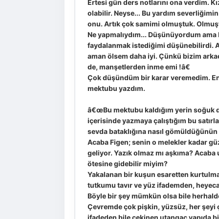
Ertesi gün ders notlarını ona verdim. Kız
olabilir. Neyse... Bu yardım severliğim
onu. Artık çok samimi olmuştuk. Olmuş
Ne yapmalıydım... Düşünüyordum ama bir
faydalanmak istediğimi düşünebilirdi. 
aman ölsem daha iyi. Çünkü bizim ark
de, manşetlerden inme emi !â€
Çok düşündüm bir karar veremedim. En 
mektubu yazdım.
â€œBu mektubu kaldığım yerin soğuk duv
içerisinde yazmaya çalıştığım bu satırl
sevda bataklığına nasıl gömüldüğünün 
Acaba Figen; senin o melekler kadar gü
geliyor. Yazık olmaz mı aşkıma? Acaba 
ötesine gidebilir miyim?
Yakalanan bir kuşun esaretten kurtulmak
tutkumu tavır ve yüz ifademden, heye
Böyle bir şey mümkün olsa bile herhald
Çevremde çok pişkin, yüzsüz, her şeyi ç
ifadeden bile çekinen utangaç yapıda bir