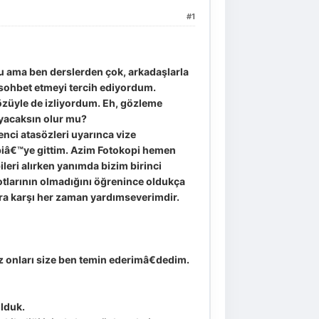
#1
u ama ben derslerden çok, arkadaşlarla
 sohbet etmeyi tercih ediyordum.
 gözüyle de izliyordum. Eh, gözleme
ayacaksın olur mu?
nci atasözleri uyarınca vize
piâ€™ye gittim. Azim Fotokopi hemen
leri alırken yanımda bizim birinci
notlarının olmadığını öğrenince oldukça
ara karşı her zaman yardımseverimdir.
z onları size ben temin ederimâ€dedim.
olduk.