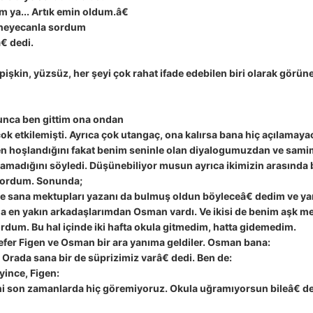
 ya... Artık emin oldum.â€
 heyecanla sordum
 dedi.
pişkin, yüzsüz, her şeyi çok rahat ifade edebilen biri olarak görün
olunca ben gittim ona ondan
 çok etkilemişti. Ayrıca çok utangaç, ona kalırsa bana hiç açılamay
n hoşlandığını fakat benim seninle olan diyalogumuzdan ve samim
amadığını söyledi. Düşünebiliyor musun ayrıca ikimizin arasında b
iyordum. Sonunda;
e sana mektupları yazanı da bulmuş oldun böyleceâ€ dedim ve ya
da en yakın arkadaşlarımdan Osman vardı. Ve ikisi de benim aşk m
rdum. Bu hal içinde iki hafta okula gitmedim, hatta gidemedim.
sefer Figen ve Osman bir ara yanıma geldiler. Osman bana:
rada sana bir de süprizimiz varâ€ dedi. Ben de:
ince, Figen:
ni son zamanlarda hiç göremiyoruz. Okula uğramıyorsun bileâ€ d