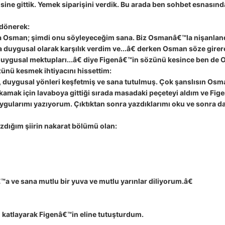
sine gittik. Yemek siparişini verdik. Bu arada ben sohbet esnasın
 dönerek:
 ya Osman; şimdi onu söyleyeceğim sana. Biz Osmanâ€™la nişanla
uygusal olarak karşılık verdim ve...â€ derken Osman söze girer
duygusal mektupları...â€ diye Figenâ€™in sözünü kesince ben d
ünü kesmek ihtiyacını hissettim:
duygusal yönleri keşfetmiş ve sana tutulmuş. Çok şanslısın Osman
amak için lavaboya gittiği sırada masadaki peçeteyi aldım ve Fi
ularımı yazıyorum. Çıktıktan sonra yazdıklarımı oku ve sonra da
dığım şiirin nakarat bölümü olan:
 ve sana mutlu bir yuva ve mutlu yarınlar diliyorum.â€
 katlayarak Figenâ€™in eline tutuşturdum.