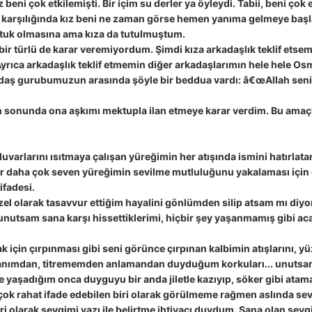
 beni çok etkilemişti. Bir içim su derler ya öyleydi. Tabii, beni çok
in karşılığında kız beni ne zaman görse hemen yanıma gelmeye başl
tuk olmasına ama kıza da tutulmuştum.
 türlü de karar veremiyordum. Şimdi kıza arkadaşlık teklif etse
Ayrıca arkadaşlık teklif etmemin diğer arkadaşlarımın hele hele O
adaş gurubumuzun arasında şöyle bir beddua vardı: â€œAllah sen
sonunda ona aşkımı mektupla ilan etmeye karar verdim. Bu amaçl
arlarını ısıtmaya çalışan yüreğimin her atışında ismini hatırlata
ar daha çok seven yüreğimin sevilme mutluluğunu yakalaması için ç
ifadesi.
zel olarak tasavvur ettiğim hayalini gönlümden silip atsam mı diy
unutsam sana karşı hissettiklerimi, hiçbir şey yaşanmamış gibi a
 için çırpınması gibi seni görünce çırpınan kalbimin atışlarını, y
canımdan, titrememden anlamandan duyduğum korkuları... unutsa
e yaşadığım onca duyguyu bir anda jiletle kazıyıp, söker gibi ata
ok rahat ifade edebilen biri olarak görülmeme rağmen aslında sevd
i olarak sevgimi yazı ile belirtme ihtiyacı duydum. Sana olan sevgi