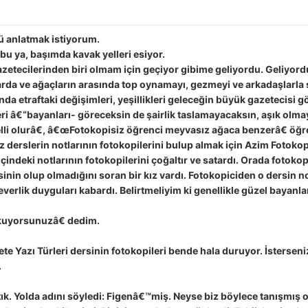
ü anlatmak istiyorum.
bu ya, başımda kavak yelleri esiyor.
etecilerinden biri olmam için geçiyor gibime geliyordu. Geliyord
larda ve ağaçların arasında top oynamayı, gezmeyi ve arkadaşlarla
ında etraftaki değişimleri, yeşillikleri geleceğin büyük gazetecisi
leri â€“bayanları- göreceksin de şairlik taslamayacaksın, aşık olm
i olurâ€, â€œFotokopisiz öğrenci meyvasız ağaca benzerâ€ öğre
derslerin notlarının fotokopilerini bulup almak için Azim Fotoko
ndeki notlarının fotokopilerini çoğaltır ve satardı. Orada fotokopi
inin olup olmadığını soran bir kız vardı. Fotokopiciden o dersin 
rlik duyguları kabardı. Belirtmeliyim ki genellikle güzel bayanl
okuyorsunuzâ€ dedim.
 Yazı Türleri dersinin fotokopileri bende hala duruyor. İsterseni
.
k. Yolda adını söyledi: Figenâ€™miş. Neyse biz böylece tanışmış 