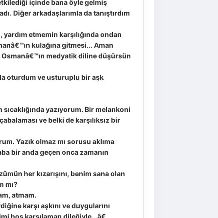
 etkilediği içinde bana öyle gelmiş
adı. Diğer arkadaşlarımla da tanıştırdım
m, yardım etmemin karşılığında ondan
smanâ€™ın kulağına gitmesi... Aman
i Osmanâ€™ın medyatik diline düşürsün
a oturdum ve usturuplu bir aşk
n sıcaklığında yazıyorum. Bir melankoni
abalaması ve belki de karşılıksız bir
orum. Yazık olmaz mı sorusu aklıma
caba bir anda geçen onca zamanın
üzümün her kızarışını, benim sana olan
m mı?
mam, atmam.
iğine karşı aşkını ve duygularını
mi hoş karşılaman dileğiyle...â€