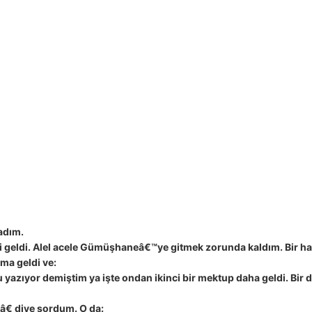
!
ladım.
ri geldi. Alel acele Gümüşhaneâ€™ye gitmek zorunda kaldım. Bir ha
ma geldi ve:
azıyor demiştim ya işte ondan ikinci bir mektup daha geldi. Bir de
â€ diye sordum. O da: