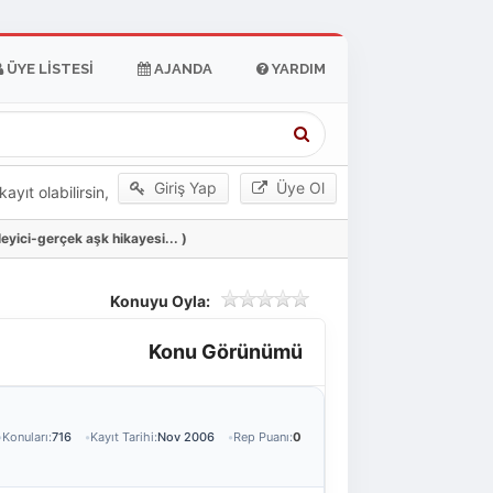
ÜYE LISTESI
AJANDA
YARDIM
Giriş Yap
Üye Ol
yıt olabilirsin,
yici-gerçek aşk hikayesi... )
Konuyu Oyla:
Konu Görünümü
Konuları:
716
Kayıt Tarihi:
Nov 2006
Rep Puanı:
0