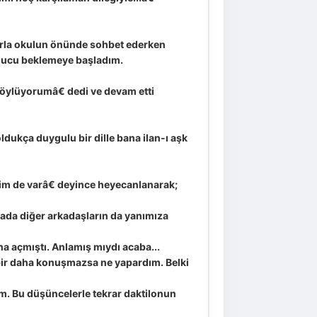
larla okulun önünde sohbet ederken
onucu beklemeye başladım.
öylüyorumâ€ dedi ve devam etti
dukça duygulu bir dille bana ilan-ı aşk
nim de varâ€ deyince heyecanlanarak;
rada diğer arkadaşların da yanımıza
a açmıştı. Anlamış mıydı acaba...
bir daha konuşmazsa ne yapardım. Belki
im. Bu düşüncelerle tekrar daktilonun