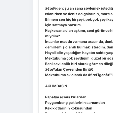
â€œFigen; şu an sana söylemek istediğim
ıslanırken ve deniz dalgalarının, martı
Bilmem sen hiç birşeyi, pek çok şeyi k
için satmaya hazırım.
Keşke sana olan aşkımı, seni görünce h
miydim?
İnsanlar madde ve mana arasında, deniz
demirlemiş olarak bulmak isterdim. San
Hayali bile yaşadığım hayatın sahte ya
Mektubuma çok sevdiğim, güzel bir söz 
Beni sevilebilir biri olarak görmen dileği
â€œYakın Çevrenden Biriâ€
Mektubuma ek olarak da â€œFigenâ€™eâ€
AKLIMDASIN
Papatya açmış kırlardan
Peygamber çiçeklerinin sarısından
Kekik otlarının kokusundan