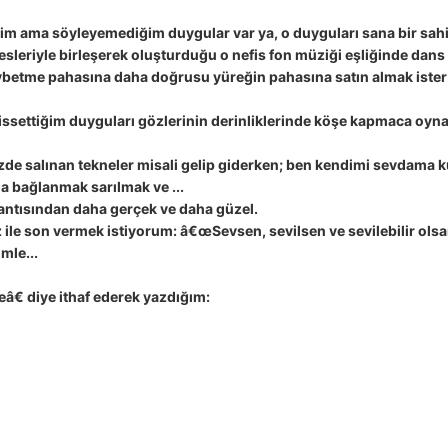
 ama söyleyemediğim duygular var ya, o duyguları sana bir sahilde
 sesleriyle birleşerek oluşturduğu o nefis fon müziği eşliğinde dan
aybetme pahasına daha doğrusu yüreğin pahasına satın almak ister 
issettiğim duyguları gözlerinin derinliklerinde köşe kapmaca oyna
de salınan tekneler misali gelip giderken; ben kendimi sevdama 
a bağlanmak sarılmak ve ...
şantısından daha gerçek ve daha güzel.
ile son vermek istiyorum: â€œSevsen, sevilsen ve sevilebilir olsa
mle...
 diye ithaf ederek yazdığım: