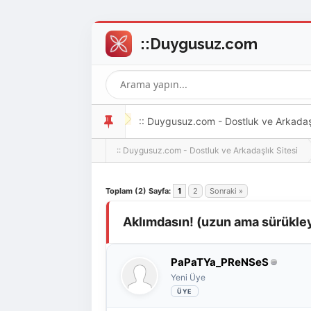
:: Duygusuz.com - Dostluk ve Arkadaşlı
:: Duygusuz.com - Dostluk ve Arkadaşlık Sitesi
oldukça kolay ve zahmetsizdir.
Derecelendirme: 0/5 - 0 oy
1
2
3
4
5
Toplam (2) Sayfa:
1
2
Sonraki »
Aklımdasın! (uzun ama sürükleyi
PaPaTYa_PReNSeS
Yeni Üye