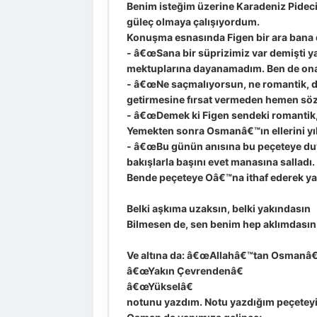
Benim isteğim üzerine Karadeniz Pideci
güleç olmaya çalışıyordum.
Konuşma esnasında Figen bir ara bana
- â€œSana bir süprizimiz var demişti
mektuplarına dayanamadım. Ben de ona d
- â€œNe saçmalıyorsun, ne romantik, 
getirmesine fırsat vermeden hemen söz
- â€œDemek ki Figen sendeki romantik, 
Yemekten sonra Osmanâ€™ın ellerini yık
- â€œBu günün anısına bu peçeteye duyg
bakışlarla başını evet manasına salladı.
Bende peçeteye Oâ€™na ithaf ederek yaz
Belki aşkıma uzaksın, belki yakındasın
Bilmesen de, sen benim hep aklımdasın
Ve altına da: â€œAllahâ€™tan Osmanâ€™a
â€œYakın Çevrendenâ€
â€œYükselâ€
notunu yazdım. Notu yazdığım peçeteyi