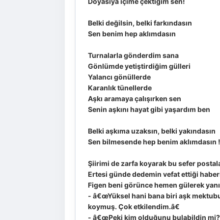
Doyasıya içime çektiğim sen!
Belki değilsin, belki farkındasın
Sen benim hep aklımdasın
Turnalarla gönderdim sana
Gönlümde yetiştirdiğim gülleri
Yalancı gönüllerde
Karanlık tünellerde
Aşkı aramaya çalışırken sen
Senin aşkını hayat gibi yaşardım ben
Belki aşkıma uzaksın, belki yakındasın
Sen bilmesende hep benim aklımdasın 
Şiirimi de zarfa koyarak bu sefer posta
Ertesi günde dedemin vefat ettiği habe
Figen beni görünce hemen gülerek yanı
- â€œYüksel hani bana biri aşk mektubu y
koymuş. Çok etkilendim.â€
- â€œPeki kim olduğunu bulabildin mi?