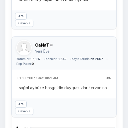
Ara
Cevapla
CaNaT
Yeni Üye
Yorumları:
15,217
Konuları:
1,642
Kayıt Tarihi:
Jan 2007
Rep Puanı:
0
01-19-2007, Saat: 10:21 AM
#4
sağol aybüke hoşgeldin duygusuzlar kervanına
Ara
Cevapla