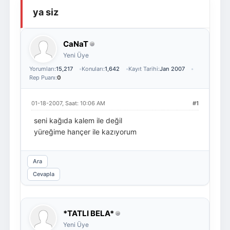
ya siz
Giriş Yap
Üye Ol
CaNaT
Yeni Üye
Yorumları:
15,217
Konuları:
1,642
Kayıt Tarihi:
Jan 2007
Rep Puanı:
0
01-18-2007, Saat: 10:06 AM
#1
seni kağıda kalem ile değil
yüreğime hançer ile kazıyorum
Ara
Cevapla
*TATLI BELA*
Yeni Üye