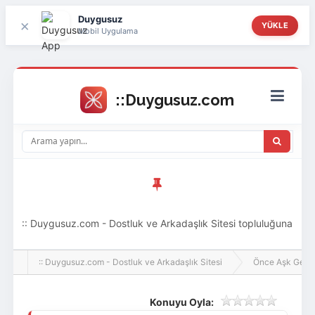
Duygusuz
×
YÜKLE
Mobil Uygulama
:: Duygusuz.com - Dostluk ve Arkadaşlık Sitesi topluluğuna
hoş geldin ziyaretçi! Aramıza katılmak istersen kayıt
:: Duygusuz.com - Dostluk ve Arkadaşlık Sitesi
Önce Aşk Gelir
olabilirsin, oldukça kolay ve zahmetsizdir.
Konuyu Oyla: