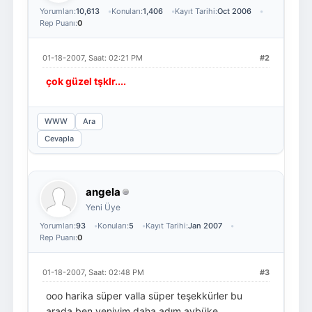
Yorumları:
10,613
Konuları:
1,406
Kayıt Tarihi:
Oct 2006
Rep Puanı:
0
01-18-2007, Saat: 02:21 PM
#2
çok güzel tşklr....
WWW
Ara
Cevapla
angela
Yeni Üye
Yorumları:
93
Konuları:
5
Kayıt Tarihi:
Jan 2007
Rep Puanı:
0
01-18-2007, Saat: 02:48 PM
#3
ooo harika süper valla süper teşekkürler bu
arada ben yeniyim daha adım aybüke