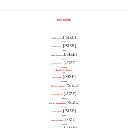
S
E
N
B
E
N
İ
M
[/SIZE]
[SIZE=5]
Askim...
Bebegim...
[/SIZE]
[SIZE=5]
Canim...
Carem...
[/SIZE]
[SIZE=5]
Dünyam...
Essizim...
[/SIZE]
[SIZE=5]
Firtinam...
Gelecegim...
Hayat Arkadasim...
Isigim...
[/SIZE]
[SIZE=5]
İlkim...
Jokerim...
[/SIZE]
[SIZE=5]
Kalp atislarim...
Limanim...
[/SIZE]
[SIZE=5]Mucizem...
Nefesim...
[/SIZE]
[SIZE=5]
Olmazsa olmazim...
Özlemim...
[/SIZE]
[SIZE=5]
Piriltim...
Rotam...
[/SIZE]
[SIZE=5]
Sebebim...
Sansim...