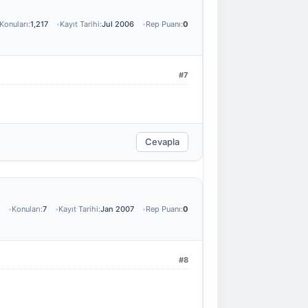
Konuları:
1,217
Kayıt Tarihi:
Jul 2006
Rep Puanı:
0
#7
Cevapla
Konuları:
7
Kayıt Tarihi:
Jan 2007
Rep Puanı:
0
#8