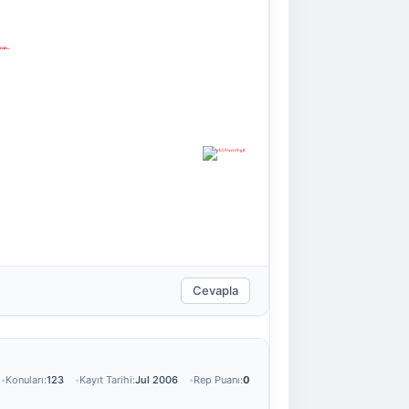
in...
Cevapla
Konuları:
123
Kayıt Tarihi:
Jul 2006
Rep Puanı:
0