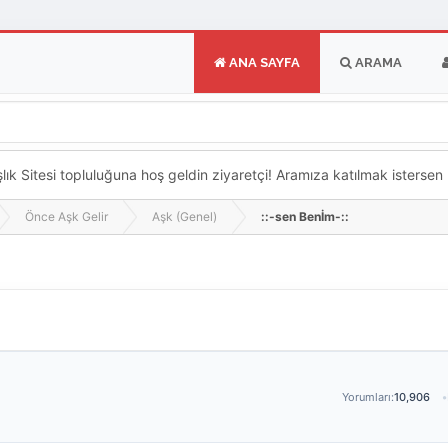
ANA SAYFA
ARAMA
k Sitesi topluluğuna hoş geldin ziyaretçi! Aramıza katılmak istersen ka
Önce Aşk Gelir
Aşk (Genel)
::-sen Benİm-::
Yorumları:
10,906