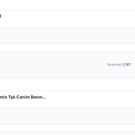
l
Yorumları:
1,747
amis Tşk Canim Benm...