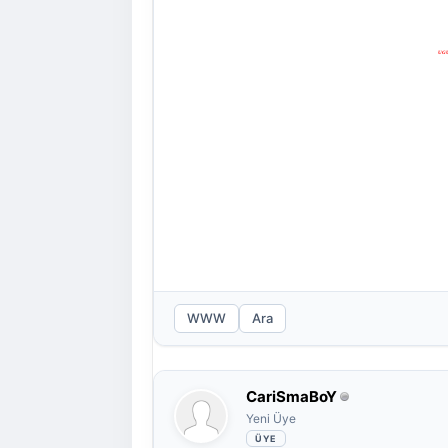
UGUR
WWW
Ara
CariSmaBoY
Yeni Üye