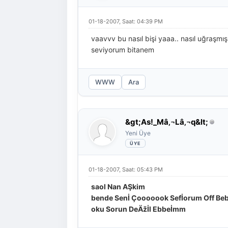
01-18-2007, Saat: 04:39 PM
vaavvv bu nasıl bişi yaaa.. nasıl uğraşm
seviyorum bitanem
WWW
Ara
&gt;As!_Mâ‚¬Lâ‚¬q&lt;
Yeni Üye
01-18-2007, Saat: 05:43 PM
saol Nan AŞkim
bende Senİ Çooooook Sefİorum Off Bebe
oku Sorun DeÄžİl Ebbeİmm