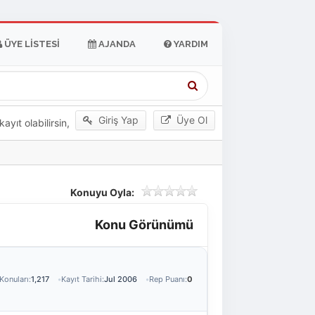
ÜYE LISTESI
AJANDA
YARDIM
Giriş Yap
Üye Ol
yıt olabilirsin,
Konuyu Oyla:
Konu Görünümü
Konuları:
1,217
Kayıt Tarihi:
Jul 2006
Rep Puanı:
0