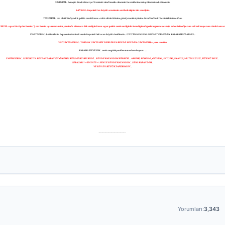
SEBEBIM... herseyin bi sebebi var ya! benimde simdi mutlu olmamin basarili olmamin gülmemin sebebi sensin.
SANSIM... hayattaki en büyük sansimsin seni hakettigim icin sansliyim.
TILSIMIM... sen sihirli bi deynekle geldin sanki bana. askin sihrini ölesine güzel yasattin öylesine döndürdün ki basimi tilsimim oldun.
UM... ugur böcügüm benim:'') sen benim ugurumsun iste yanimda olmasan bile varligin bana ugur getirio senin varliginla inandigim degerler ugruna savasip mücadele ediyorum ve korkmuyorum cünkü sen vars
ÜMITLERIM... beklentilerim hep senin üzerine kurulu hayattaki tek ve en büyük ümidimsin... UNUTMA INSANLAR ÜMIT ETMEDEN YASAYAMAZLARMIS...
VAZGECILMEZIM... YARDAN GECILMEZ DERLER YA BENDE SENDEN GECEMEM bu yeter sanirim.
YASAMA HEVESIM... senin sevginle yeniden tutundum hayata. ....
ZAFERLERIM... ISTE BU YA SENI ANLATAN EN ÖNEMLI KELIME BU BELKIDE... SENDE KAZANDIM HERSEYI... ASKIMI, SEVGIMI, GÜVENI, SAYGIYI, INANCI, MUTLULUGU, HÜZNÜ BILE...
KISACASI ^^HAYATI^^ SENLE SENDE KAZANDIM...
SENI KAZANDIM...
VE SEN EN BÜYÜK ZAFERIMSIN...
__________________
Yorumları:
3,343