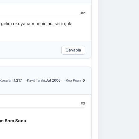
#2
 gelim okuyacam hepicini.. seni çok
Cevapla
Konuları:
1,217
Kayıt Tarihi:
Jul 2006
Rep Puanı:
0
#3
kim Bnm Sona