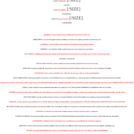
[/SIZE]
[SIZE=5]
TIlsImIm...
Ugurum...
[/SIZE]
[SIZE=5]
Ümitlerim...
Vazgecilmezim...
[/SIZE]
[SIZE=5]
Yasama hevesim...
ZAFERLERİM...
ASKIMSIN... bunun ötesi yok bunu aciklayacak baska bi kavramda yok.
BEBEGİMSİN... bir anne bebeginin üzerine nasil titriyorsa bende sana öyleyim, gözümden sakiniyorum seni.
CANIMSIN... evet sen canimin cani kanimin kani yüregimin yüregi nefesimin nefesisin.
CAREMSİN... her derimi bir sekilde seninle cözüyorum. senin sevgin bana güc katiyor...
DÜNYAMSIN... mutlulugum hüznüm tebessümüm acim hepsini herseyi sende yasiyorum sen minicik ama kocaman? dünyamsin benim.
ESSİZİM... sen teksin iste.
TEKTANEMSİN BENİM... essizsin varliginla ruhunla bakisinla gülüsünle dokunusunla bi tanesin.
FIRTINAM... hayatima girdigin ilk zamanlarda sevdan basimi öylesine döndürdü ki firtinam oldun beni ordan oraya sürükleyip sersemlettin.
GELECEGİM... bunca zaman yalnizdi bu ruh... dile kolay 18 sene ama artik sen varsin sen gelecegimsin...
HAYAT ARKADASIM... bi insanin hayatinda anne baba ve kardeslerinden sonra en önemli sahistir esi... sende benim icin bu cekilmezi hayatta arkadasim olacaksin insallah.
idigimda dipsiz bi kuyudaydim sanki. kapkaranlik soguk bi kuyu SEN BENIM ISIGIM OLDUN... HEMDE ISIKLARIN EN GÜZELİSİN CÜNKÜ SADECE DOGRU VE GÜZEL OLAN HERSEYİ AYDINLATTIN BANA
ILKIM... sanirim anladin bunu hayatimdaki bütün ilklere sen sahipsin ve UNUTMA ILKLER IZ BIRAKIR VE IZ BIRAKANLAR UNUTULMAZ...
JOKERIM... hayat bazen kafa bulur ya bizimle yada kafa buldugunu zanneder iste sen kaybettigimi sandigim o anlarda hep yanimda oldun sayende yeniden kazandim... jokerim oldun.
KALP ATISLARIM... bu kalp sensizken atmaya korkuyor sen benim kalbimin en heyecanli en hizli en yavas ritmisin yasamam icin gereklisin.
LIMANIM... caresizce yüzerken hayat denilen bu koca denizde siginacak bi liman bulamamistim o amansiz firtinalarda. AMA SEN CIKAGELDIN LIMANIM OLDUN SANA SIGINDIM.
MUCIZEM... inanilmasi güc olaylardir mucizeler ve gercekötesi varliklar olur o mucizelerde. iste tipki sen! hayat bana senin gibi bi mucize sundu anladim ki ben özelim ki seni yolladi Tanrim bana.
NEFESIM... sen olmadan bu kalp atmio demistim. atmayan bi kalp nasil nefes saglar? varligimsin...
OLMAZSA OLMAZIM... her insanin hayatinda olmazsa olmazlari vardir. kiminin ickisi kiminin kahvesi kimininse ufacik oyuncagi... sende benim olmazsa olmazimsin.
ÖZLEMLERIM... özledigim herseyi sende buluyorum. cocuklugumu, yaramazliklarimi, korkmadan aglamayi.
PIRILTIM... hani her zaman dersin ya gözlerin parildiyor diye. iste canim bu pariltilarin sebebi sensin. iyi olan güzel olan herseyi varliginla aydinlatiyorsun.
ROTAM... nereye gidecegimi bilmiyordum senden önce bi hedefim bi amacim yoktu ama sen rotam oldun ve artik hayati hedefledim.