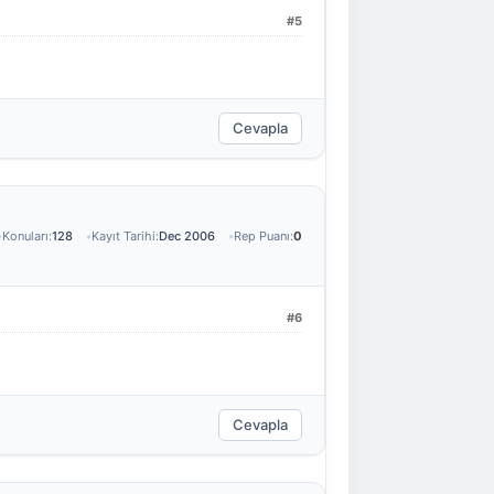
#5
Cevapla
Konuları:
128
Kayıt Tarihi:
Dec 2006
Rep Puanı:
0
#6
Cevapla