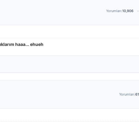
Yorumları:
10,906
ıklarım haaa... ehueh
Yorumları:
61