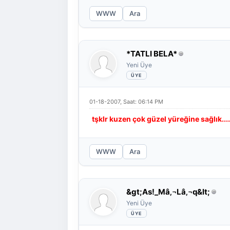
WWW
Ara
*TATLI BELA*
Yeni Üye
01-18-2007, Saat: 06:14 PM
tşklr kuzen çok güzel yüreğine sağlık....
WWW
Ara
&gt;As!_Mâ‚¬Lâ‚¬q&lt;
Yeni Üye