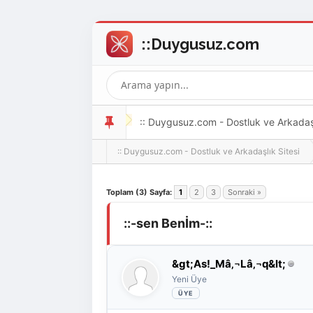
:: Duygusuz.com - Dostluk ve Arkadaşlı
:: Duygusuz.com - Dostluk ve Arkadaşlık Sitesi
oldukça kolay ve zahmetsizdir.
Derecelendirme: 0/5 - 0 oy
1
2
3
4
5
Toplam (3) Sayfa:
1
2
3
Sonraki »
::-sen Benİm-::
&gt;As!_Mâ‚¬Lâ‚¬q&lt;
Yeni Üye