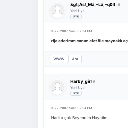
&gt;As!_Mâ‚¬Lâ‚¬q&lt;
Yeni Üye
01-22-2007, Saat: 02:34 PM
rija ederimm canım efet öle maynakk aç
WWW
Ara
Harby_girl
Yeni Üye
01-22-2007, Saat: 02:54 PM
Harika çok Beyendim Hayatim