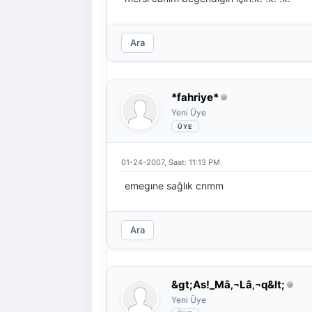
Ara
*fahriye*
Yeni Üye
01-24-2007, Saat: 11:13 PM
emegıne sağlık cnmm
Ara
&gt;As!_Mâ‚¬Lâ‚¬q&lt;
Yeni Üye