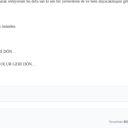
rarak sölüyorum bu defa san ki sen bir yerlerdesin de ve beni duyacakmışsı
n önünden
GERİ DÖN…
NE OLUR GERİ DÖN…
Yorumları:
93