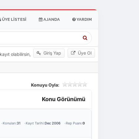
ÜYE LISTESI
AJANDA
YARDIM
Giriş Yap
Üye Ol
yıt olabilirsin,
Konuyu Oyla:
Konu Görünümü
Konuları:
31
Kayıt Tarihi:
Dec 2006
Rep Puanı:
0