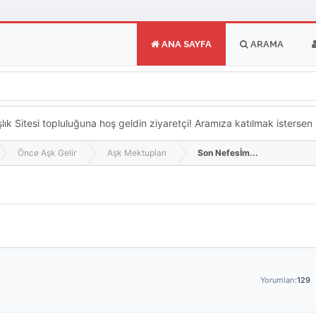
ANA SAYFA
ARAMA
k Sitesi topluluğuna hoş geldin ziyaretçi! Aramıza katılmak istersen ka
Önce Aşk Gelir
Aşk Mektupları
Son Nefesİm...
Yorumları:
129