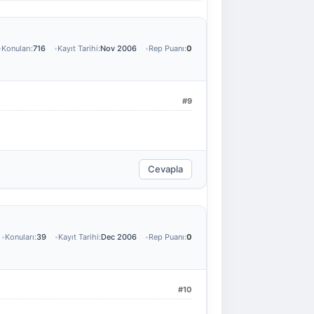
Konuları:
716
Kayıt Tarihi:
Nov 2006
Rep Puanı:
0
#9
Cevapla
Konuları:
39
Kayıt Tarihi:
Dec 2006
Rep Puanı:
0
#10