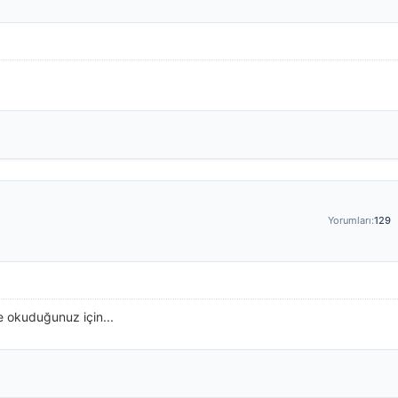
Yorumları:
129
e okuduğunuz için...