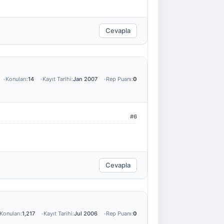
Cevapla
Konuları:
14
Kayıt Tarihi:
Jan 2007
Rep Puanı:
0
#6
Cevapla
Konuları:
1,217
Kayıt Tarihi:
Jul 2006
Rep Puanı:
0