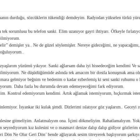
nın durduğu, sözcüklerin tükendiği demdeyim. Radyodan yükselen türkü yüre
n tek sorumlusu bu telefon sanki. Elim uzanıyor gayri ihtiyarı. Öfkeyle fırla
bilmiyorum.
elir” demişler ya.. Ne de güzel söylemişler. Nereye gideceğimi, ne yapacağım
 boğuluyorum..
yaşlarım yüzümü yıkıyor. Sanki ağlarsam daha iyi hissedeceğim kendimi Ve s
 bilmiyorum. Ne düşüdüğümüde aslında tek amacım bir dostla konuşmak ama o
mara gelmiyor beğnim ve bedenim o kadar ezberlemiş ki seni sanki ruhumu o k
patıyorum. Daha fazla bu durumda devam edemeyeceğimi fark ediyorum.
lim. Kontrol edemiyorum kendimi. Artık ağlamak istemiyorum, hıçkırmak iste
miyor. İsyankar iki kulak şimdi. Dizlerimi ıslatıyor göz yaşlarım.. Geceyi ıs
ulesine gitmeliyim. Anlatmalıyım ona. İçimi dökmeliyim. Rahatlamalıyım. Yo
 seyrediyorum kız kulesini ve o masmavi denize dalıp dalıp gidiyor gözlerim d
Geri Dön Ne Olur Geri Dön’ bende ağlayarak sesim titreyerek başlıyorum şark