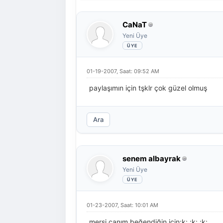
CaNaT
Yeni Üye
01-19-2007, Saat: 09:52 AM
paylaşımın için tşklr çok güzel olmuş
Ara
senem albayrak
Yeni Üye
01-23-2007, Saat: 10:01 AM
mersi canım beğendiğin için:k: :k: :k: