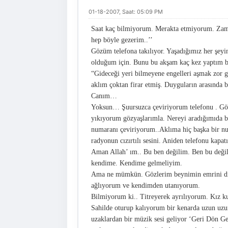
01-18-2007, Saat: 05:09 PM
Saat kaç bilmiyorum. Merakta etmiyorum. Zama
hep böyle gezerim..’’
Gözüm telefona takılıyor. Yaşadığımız her şeyi
olduğum için. Bunu bu akşam kaç kez yaptım 
“Gideceği yeri bilmeyene engelleri aşmak zor g
aklım çoktan firar etmiş. Duyguların arasında
Canım…
Yoksun… Şuursuzca çeviriyorum telefonu . Göz
yıkıyorum gözyaşlarımla. Nereyi aradığımıda
numaranı çeviriyorum..Aklıma hiç başka bir nu
radyonun cızırtılı sesini. Aniden telefonu ka
Aman Allah’ ım.. Bu ben değilim. Ben bu deği
kendime. Kendime gelmeliyim.
Ama ne mümkün. Gözlerim beynimin emrini dinle
ağlıyorum ve kendimden utanıyorum.
Bilmiyorum ki.. Titreyerek ayrılıyorum. Kız k
Sahilde oturup kalıyorum bir kenarda uzun uzun
uzaklardan bir müzik sesi geliyor ‘Geri Dön 