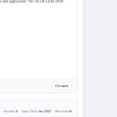
n gibi seni çağrıyorum “NE OLUR GERİ DÖN”
Cevapla
Konuları:
5
Kayıt Tarihi:
Jan 2007
Rep Puanı:
0