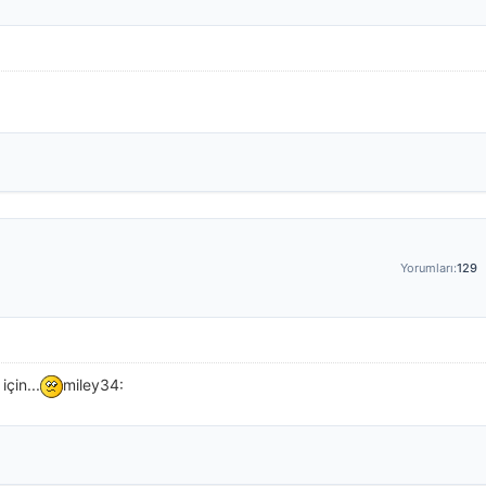
Yorumları:
129
çin...
miley34: