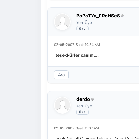
PaPaTYa_PReNSeS
Yeni Üye
02-05-2007, Saat: 10:54 AM
teşekkürler canım....
Ara
derdo
Yeni Üye
02-05-2007, Saat: 11:07 AM
çook Güsell Olmuşş Tşklerrrr Ama Msn A