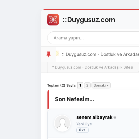
:: Duygusuz.com - Dostluk ve Arkadaşlı
:: Duygusuz.com - Dostluk ve Arkadaşlık Sitesi
oldukça kolay ve zahmetsizdir.
Derecelendirme: 0/5 - 0 oy
1
2
3
4
5
Toplam (2) Sayfa:
1
2
Sonraki »
Son Nefesİm...
senem albayrak
Yeni Üye