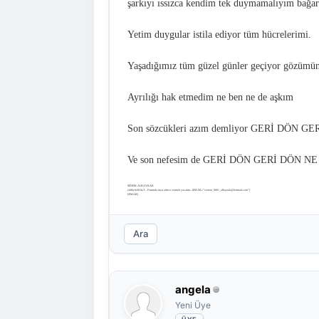
şarkıyı ıssızca kendim tek duymamalıyım bağa
Yetim duygular istila ediyor tüm hücrelerimi.
Yaşadığımız tüm güzel günler geçiyor gözümü
Ayrılığı hak etmedim ne ben ne de aşkım
Son sözcükleri azım demliyor GERİ DÖN 
Ve son nefesim de GERİ DÖN GERİ DÖN 
SENEM ALBAYRAK
editbySeRHaT .. Forumda msn adresı vermek yasaktır...[EMAIL="
senem_0081_albayrak@hotmail.com
"]
[/EMAIL]
Ara
angela
Yeni Üye