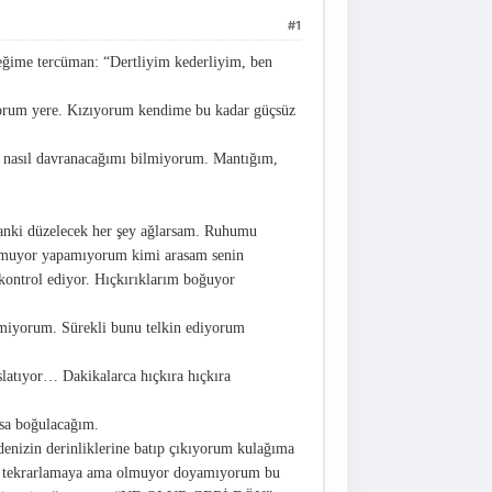
#1
ğime tercüman: “Dertliyim kederliyim, ben
tıyorum yere. Kızıyorum kendime bu kadar güçsüz
ı, nasıl davranacağımı bilmiyorum. Mantığım,
anki düzelecek her şey ağlarsam. Ruhumu
lmuyor yapamıyorum kimi arasam senin
ontrol ediyor. Hıçkırıklarım boğuyor
miyorum. Sürekli bunu telkin ediyorum
latıyor… Dakikalarca hıçkıra hıçkıra
ksa boğulacağım.
enizin derinliklerine batıp çıkıyorum kulağıma
ıyı tekrarlamaya ama olmuyor doyamıyorum bu