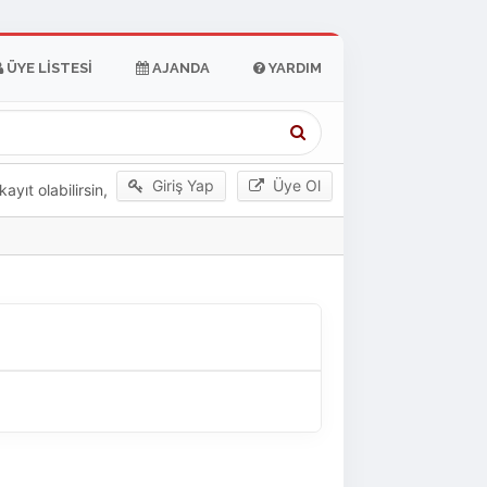
ÜYE LISTESI
AJANDA
YARDIM
Giriş Yap
Üye Ol
yıt olabilirsin,