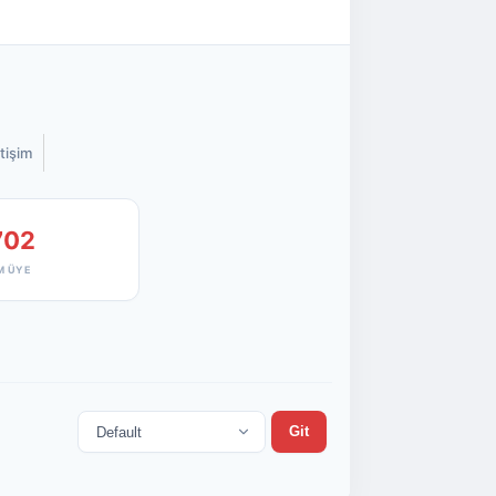
etişim
702
M ÜYE