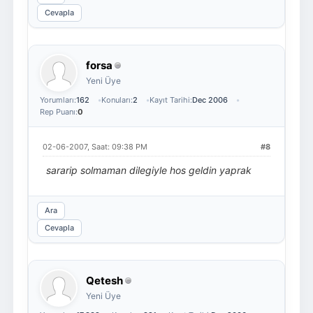
Cevapla
forsa
Yeni Üye
Yorumları:
162
Konuları:
2
Kayıt Tarihi:
Dec 2006
Rep Puanı:
0
02-06-2007, Saat: 09:38 PM
#8
sararip solmaman dilegiyle hos geldin yaprak
Ara
Cevapla
Qetesh
Yeni Üye