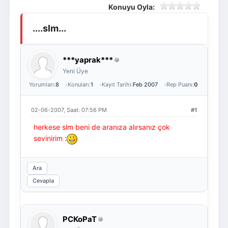
Konuyu Oyla:
Giriş Yap
Üye Ol
....slm...
***yaprak***
Yeni Üye
Yorumları:
8
Konuları:
1
Kayıt Tarihi:
Feb 2007
Rep Puanı:
0
02-06-2007, Saat: 07:56 PM
#1
herkese slm beni de aranıza alırsanız çok
sevinirim :
Ara
Cevapla
PCKoPaT