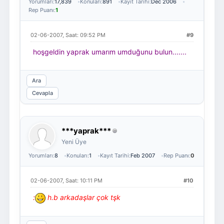
Yorumları:
17,839
Konuları:
891
Kayıt Tarihi:
Dec 2006
Rep Puanı:
1
02-06-2007, Saat: 09:52 PM
#9
hoşgeldin yaprak umarım umduğunu bulun.......
Ara
Cevapla
***yaprak***
Yeni Üye
Yorumları:
8
Konuları:
1
Kayıt Tarihi:
Feb 2007
Rep Puanı:
0
02-06-2007, Saat: 10:11 PM
#10
:
h.b arkadaşlar çok tşk