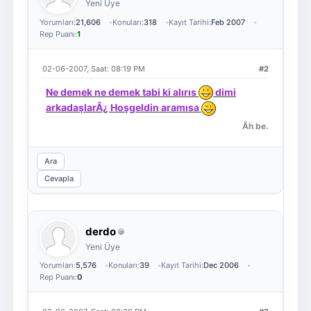
Yeni Üye
Yorumları:
21,606
Konuları:
318
Kayıt Tarihi:
Feb 2007
Rep Puanı:
1
02-06-2007, Saat: 08:19 PM
#2
Ne demek ne demek tabi ki alırıs
dimi
arkadaşlarÂ¿ Hoşgeldin aramısa
Âh be.
Ara
Cevapla
derdo
Yeni Üye
Yorumları:
5,576
Konuları:
39
Kayıt Tarihi:
Dec 2006
Rep Puanı:
0