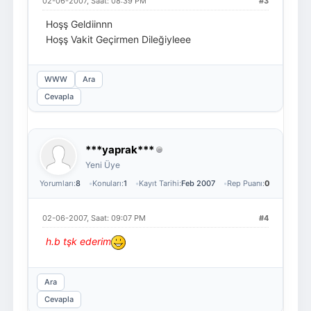
02-06-2007, Saat: 08:39 PM
#3
Hoşş Geldiinnn
Hoşş Vakit Geçirmen Dileğiyleee
WWW
Ara
Cevapla
***yaprak***
Yeni Üye
Yorumları:
8
Konuları:
1
Kayıt Tarihi:
Feb 2007
Rep Puanı:
0
02-06-2007, Saat: 09:07 PM
#4
h.b tşk ederim
Ara
Cevapla