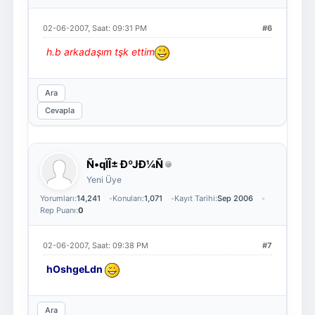
02-06-2007, Saat: 09:31 PM
#6
h.b arkadaşım tşk ettim
Ara
Cevapla
Ñ•qÏÎ± ÐºJÐ¼Ñ
Yeni Üye
Yorumları:
14,241
Konuları:
1,071
Kayıt Tarihi:
Sep 2006
Rep Puanı:
0
02-06-2007, Saat: 09:38 PM
#7
hOshgeLdn
Ara