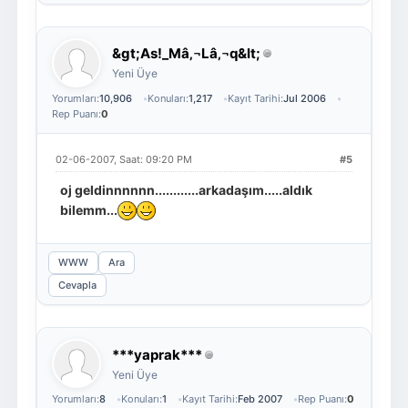
&gt;As!_Mâ‚¬Lâ‚¬q&lt;
Yeni Üye
Yorumları:
10,906
Konuları:
1,217
Kayıt Tarihi:
Jul 2006
Rep Puanı:
0
02-06-2007, Saat: 09:20 PM
#5
oj geldinnnnnn............arkadaşım.....aldık
bilemm...
WWW
Ara
Cevapla
***yaprak***
Yeni Üye
Yorumları:
8
Konuları:
1
Kayıt Tarihi:
Feb 2007
Rep Puanı:
0