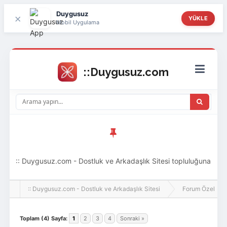
Duygusuz
×
YÜKLE
Mobil Uygulama
:: Duygusuz.com - Dostluk ve Arkadaşlık Sitesi topluluğuna
hoş geldin ziyaretçi! Aramıza katılmak istersen kayıt
:: Duygusuz.com - Dostluk ve Arkadaşlık Sitesi
Forum Özel
olabilirsin, oldukça kolay ve zahmetsizdir.
Toplam (4) Sayfa:
1
2
3
4
Sonraki »