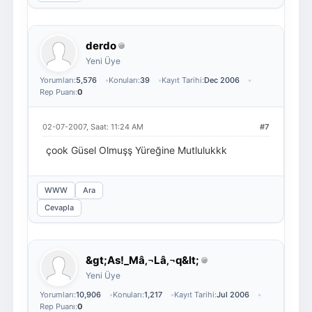
derdo
Yeni Üye
Yorumları:
5,576
Konuları:
39
Kayıt Tarihi:
Dec 2006
Rep Puanı:
0
02-07-2007, Saat: 11:24 AM
#7
çook Güsel Olmuşş Yüreğine Mutlulukkk
WWW
Ara
Cevapla
&gt;As!_Mâ‚¬Lâ‚¬q&lt;
Yeni Üye
Yorumları:
10,906
Konuları:
1,217
Kayıt Tarihi:
Jul 2006
Rep Puanı:
0