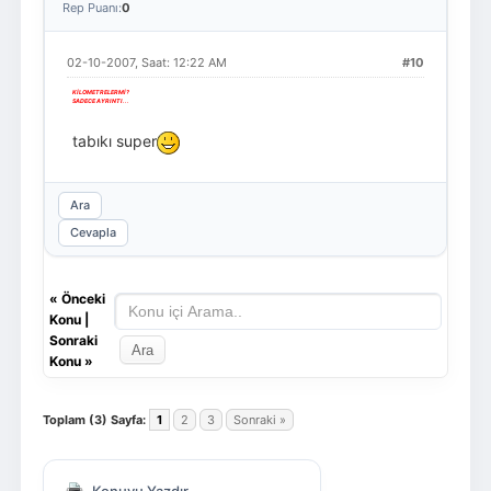
Rep Puanı:
0
02-10-2007, Saat: 12:22 AM
#10
KİLOMETRELERMİ?
SADECE AYRINTI...
tabıkı super
Ara
Cevapla
«
Önceki
Konu
|
Sonraki
Konu
»
Toplam (3) Sayfa:
1
2
3
Sonraki »