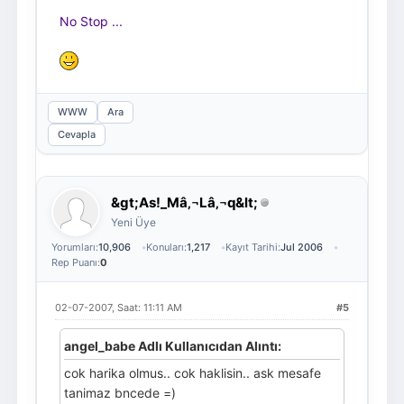
No Stop ...
WWW
Ara
Cevapla
&gt;As!_Mâ‚¬Lâ‚¬q&lt;
Yeni Üye
Yorumları:
10,906
Konuları:
1,217
Kayıt Tarihi:
Jul 2006
Rep Puanı:
0
02-07-2007, Saat: 11:11 AM
#5
angel_babe Adlı Kullanıcıdan Alıntı:
cok harika olmus.. cok haklisin.. ask mesafe
tanimaz bncede =)