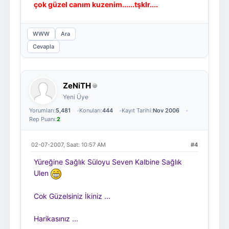
çok güzel canım kuzenim......tşklr....
WWW
Ara
Cevapla
ZeNiTH
Yeni Üye
Yorumları:
5,481
Konuları:
444
Kayıt Tarihi:
Nov 2006
Rep Puanı:
2
02-07-2007, Saat: 10:57 AM
#4
Yüreğine Sağlık Süloyu Seven Kalbine Sağlık
Ulen
Cok Güzelsiniz İkiniz ...
Harikasınız ...