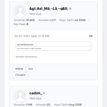
&gt;As!_Mâ‚¬Lâ‚¬q&lt;
Yeni Üye
Yorumları:
10,906
Konuları:
1,217
Kayıt Tarihi:
Jul 2006
Rep Puanı:
0
02-07-2007, Saat: 12:15 PM
#9
derdo Adlı Kullanıcıdan Alıntı:
çook Güsel Olmuşş Yüreğine Mutlulukkk
BEÄžENMENE SEFİNDİMMMMSAOL
WWW
Ara
Cevapla
cadım_
Yeni Üye
Yorumları:
1,149
Konuları:
62
Kayıt Tarihi:
Aug 2006