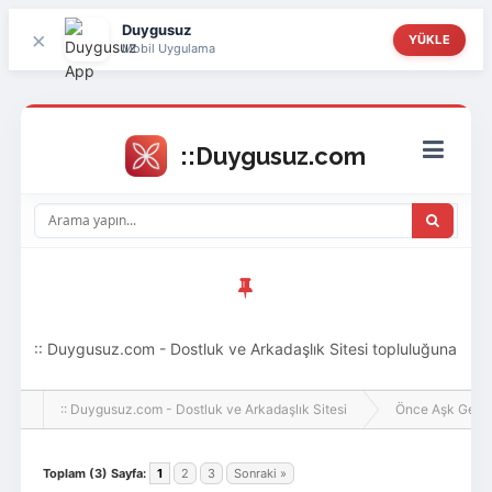
Duygusuz
×
YÜKLE
Mobil Uygulama
:: Duygusuz.com - Dostluk ve Arkadaşlık Sitesi topluluğuna
hoş geldin ziyaretçi! Aramıza katılmak istersen kayıt
:: Duygusuz.com - Dostluk ve Arkadaşlık Sitesi
Önce Aşk Gelir
olabilirsin, oldukça kolay ve zahmetsizdir.
Toplam (3) Sayfa:
1
2
3
Sonraki »