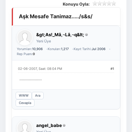
Konuyu Oyla:
Giriş Yap
Üye Ol
Aşk Mesafe Tanimaz...../s&s/
&gt;As!_Mâ‚¬Lâ‚¬q&lt;
Yeni Üye
Yorumları:
10,906
Konuları:
1,217
Kayıt Tarihi:
Jul 2006
Rep Puanı:
0
02-06-2007, Saat: 08:04 PM
#1
...................
WWW
Ara
Cevapla
angel_babe
Yeni Üye