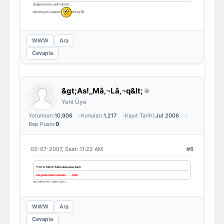
beğenmene sefindimm....
tanımıyoo zatenn
miley16:
WWW
Ara
Cevapla
&gt;As!_Mâ‚¬Lâ‚¬q&lt;
Yeni Üye
Yorumları:
10,906
Konuları:
1,217
Kayıt Tarihi:
Jul 2006
Rep Puanı:
0
02-07-2007, Saat: 11:22 AM
#6
*TATLI BELA* Adlı Kullanıcıdan Alıntı:
çok güzel canım kuzenim......tşklr....
rija ederimmm dalım bnm......
WWW
Ara
Cevapla