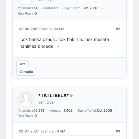
Yorumları:
14
Konuları:
1
Kayıt Tarihi:
Feb 2007
Rep Puanı:
0
02-06-2007, Saat: 11:04 PM
#2
cok harika olmus.. cok haklisin.. ask mesafe
tanimaz bncede =)
Ara
Cevapla
*TATLI BELA*
Yeni Üye
Yorumları:
10,613
Konuları:
1,406
Kayıt Tarihi:
Oct 2006
Rep Puanı:
0
02-07-2007, Saat: 09:50 AM
#3