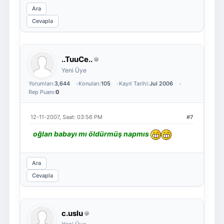
Ara
Cevapla
..TuuCe..
Yeni Üye
Yorumları:
3,644
Konuları:
105
Kayıt Tarihi:
Jul 2006
Rep Puanı:
0
12-11-2007, Saat: 03:56 PM
#7
oğlan babayı mı öldürmüş napmıs
Ara
Cevapla
c.uslu