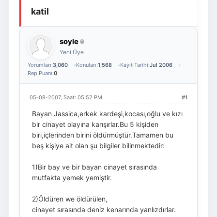
katil
Giriş Yap
Üye Ol
soyle
Yeni Üye
Yorumları:
3,060
Konuları:
1,568
Kayıt Tarihi:
Jul 2006
Rep Puanı:
0
05-08-2007, Saat: 05:52 PM
#1
Bayan Jassica,erkek kardeşi,kocası,oğlu ve kızı
bir cinayet olayına karışırlar.Bu 5 kişiden
biri,içlerinden birini öldürmüştür.Tamamen bu
beş kişiye ait olan şu bilgiler bilinmektedir:
1)Bir bay ve bir bayan cinayet sırasında
mutfakta yemek yemiştir.
2)Öldüren we öldürülen,
cinayet sırasında deniz kenarında yanlızdırlar.