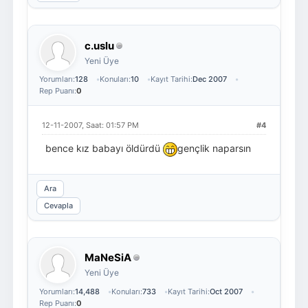
c.uslu
Yeni Üye
Yorumları:
128
Konuları:
10
Kayıt Tarihi:
Dec 2007
Rep Puanı:
0
12-11-2007, Saat: 01:57 PM
#4
bence kız babayı öldürdü
gençlik naparsın
Ara
Cevapla
MaNeSiA
Yeni Üye
Yorumları:
14,488
Konuları:
733
Kayıt Tarihi:
Oct 2007
Rep Puanı:
0