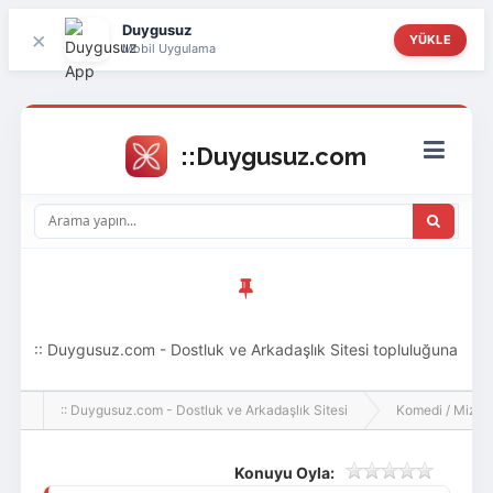
Duygusuz
×
YÜKLE
Mobil Uygulama
:: Duygusuz.com - Dostluk ve Arkadaşlık Sitesi topluluğuna
hoş geldin ziyaretçi! Aramıza katılmak istersen kayıt
:: Duygusuz.com - Dostluk ve Arkadaşlık Sitesi
Komedi / Mizah 
olabilirsin, oldukça kolay ve zahmetsizdir.
Konuyu Oyla: