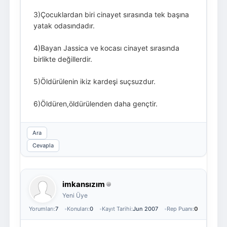
3)Çocuklardan biri cinayet sırasında tek başına
yatak odasındadır.
4)Bayan Jassica ve kocası cinayet sırasında
birlikte değillerdir.
5)Öldürülenin ikiz kardeşi suçsuzdur.
6)Öldüren,öldürülenden daha gençtir.
Ara
Cevapla
imkansızım
Yeni Üye
Yorumları:
7
Konuları:
0
Kayıt Tarihi:
Jun 2007
Rep Puanı:
0