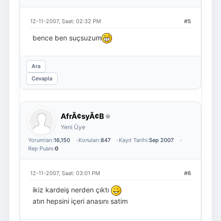
12-11-2007, Saat: 02:32 PM
#5
bence ben suçsuzum
Ara
Cevapla
AfrÃ¢syÃ¢B
Yeni Üye
Yorumları:
16,150
Konuları:
847
Kayıt Tarihi:
Sep 2007
Rep Puanı:
0
12-11-2007, Saat: 03:01 PM
#6
ikiz kardeiş nerden çıktı
atın hepsini içeri anasını satim