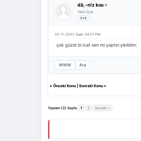
dâ‚¬n!z kısı
Yeni Üye
02-11-2007, Saat: 04:27 PM
çok güzel bi icat sen mi yaptın:yikildim:
WWW
Ara
«
Önceki Konu
|
Sonraki Konu
»
Toplam (2) Sayfa:
1
2
Sonraki »