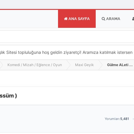
ANA SAYFA
ARAMA
k Sitesi topluluğuna hoş geldin ziyaretçi! Aramıza katılmak istersen ka
Komedi / Mizah / Eğlence / Oyun
Maxi Geyik
Gülme ALeti ...
essüm )
Yorumları:
5,481