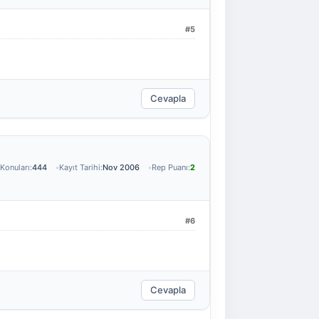
#5
Cevapla
Konuları:
444
Kayıt Tarihi:
Nov 2006
Rep Puanı:
2
#6
Cevapla