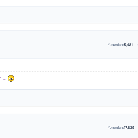
Yorumları:
5,481
 ...
Yorumları:
17,839