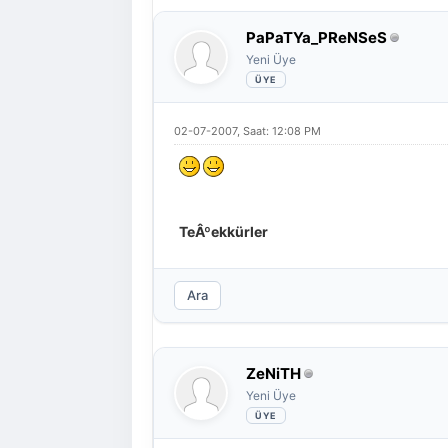
PaPaTYa_PReNSeS
Yeni Üye
02-07-2007, Saat: 12:08 PM
TeÂºekkürler
Ara
ZeNiTH
Yeni Üye