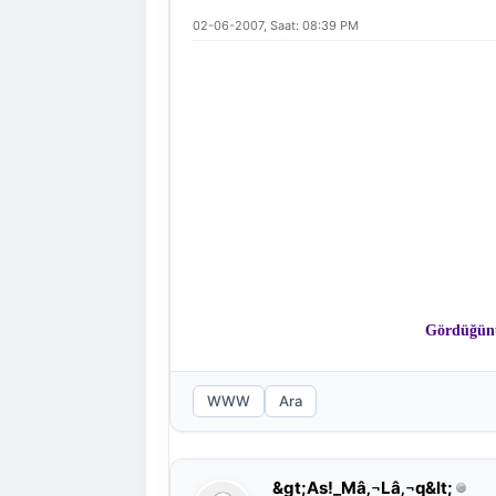
02-06-2007, Saat: 08:39 PM
Gördüğünüz
WWW
Ara
&gt;As!_Mâ‚¬Lâ‚¬q&lt;