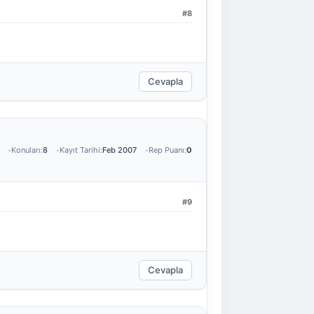
#8
Cevapla
Konuları:
8
Kayıt Tarihi:
Feb 2007
Rep Puanı:
0
#9
Cevapla