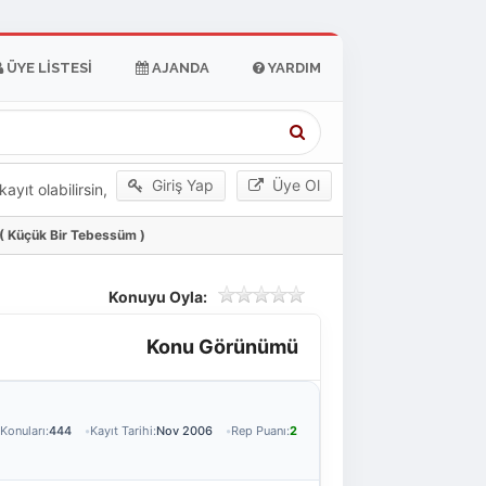
ÜYE LISTESI
AJANDA
YARDIM
Giriş Yap
Üye Ol
yıt olabilirsin,
 ( Küçük Bir Tebessüm )
Konuyu Oyla:
Konu Görünümü
Konuları:
444
Kayıt Tarihi:
Nov 2006
Rep Puanı:
2