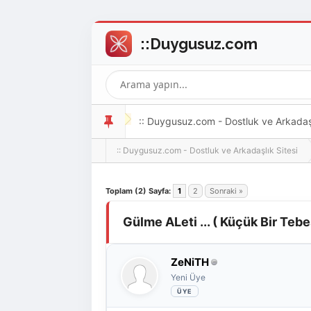
:: Duygusuz.com - Dostluk ve Arkadaşlı
:: Duygusuz.com - Dostluk ve Arkadaşlık Sitesi
oldukça kolay ve zahmetsizdir.
Derecelendirme: 0/5 - 0 oy
1
2
3
4
5
Toplam (2) Sayfa:
1
2
Sonraki »
Gülme ALeti ... ( Küçük Bir Teb
ZeNiTH
Yeni Üye