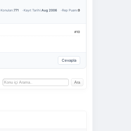
Konuları:
771
Kayıt Tarihi:
Aug 2006
Rep Puanı:
0
#10
Cevapla