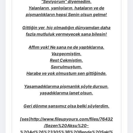
“Seviyorum” diyemedim.
Yalanların, yanlışların, hataların ve de
pişmanlıkların hepsi Senin olsun gelme!
Gittiğin yer, hiç olmadığın dünyamdan daha
fazla mutluluk vermeyecek sana bilesin!
Affım yok! Ne sana ne de yaptıklarına.
Vazgeçmiştim.
Rest Çekmiştim.
Savrulmuştum.
Harabe ve yok olmuştum sen gittiğinde.
Yaşamadıklarıma pişmanlık şöyle dursun,
yaşadıklarıma lanet olsun.
Geri dönme şansımız olsa belki söylerdim.
[ses]http://www.fileupyours.com/files/76432
/Sezen%20Aksu%20-
%20Ad%26%23305%3B%20Bende%20Sakl%