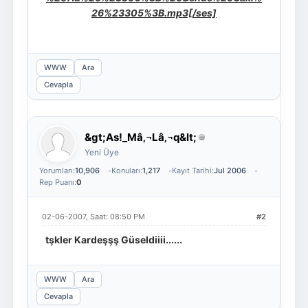
26%23305%3B.mp3[/ses]
WWW
Ara
Cevapla
&gt;As!_Mâ‚¬Lâ‚¬q&lt;
Yeni Üye
Yorumları:
10,906
Konuları:
1,217
Kayıt Tarihi:
Jul 2006
Rep Puanı:
0
02-06-2007, Saat: 08:50 PM
#2
tşkler Kardeşşş Güseldiiii......
WWW
Ara
Cevapla