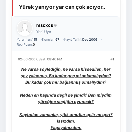
Yürek yanıyor yar can çok acıyor..
Giriş Yap
Üye Ol
mscxcs
Yeni Üye
Yorumları:
115
Konuları:
67
Kayıt Tarihi:
Dec 2006
Rep Puanı:
0
02-06-2007, Saat: 08:46 PM
#1
Ne varsa söylediğin, ne varsa hissedilen, her
şey yalanmış. Bu kadar geç mi anlamalıydım?
Bu kadar çok mu bağlanmış olmalıydım?
Neden en başında değil de şimdi? Ben miydim
yüreğine seçtiğin oyuncak?
Kaybolan zamanlar, yitik umutlar gelir mi geri?
Issızdım.
Yapayalnızdım.