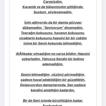
Çaresizdim.
Karanlık ve de tükenmiştim gittiğinde.
Sustum, söyleyemedim.
İçim ağlıyordu da bir damla gözyaşı
dökemedim. “Seviyorum” diyemedim.
Toprağın kokusunu, havanın kokusunu,
çiçeklerin kokusunu hepsini bir bir çektim
içime bir Senin kokundu bilmediğim.
AlÃ¢kadar olmadığım ne varsa bildim. Hepsini
ezberledim. Yalnızca Sendin bir kelime
edemediğim.
Sesini bilmediğim, yüzünü görmediğim,
sadece hayal edebildiğim bir güzelliktin.
Dolaşıyordun damarlarımda. Sen sadece
kendini anlattığın kadardın.
Bir de Seni içimde büyüttüğüm kadar.
Suskundum.