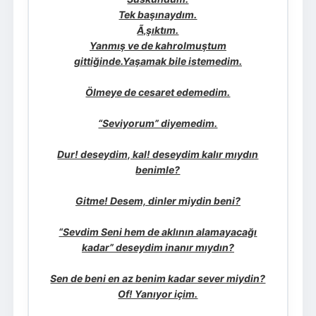
Tek başınaydım.
Ã‚şıktım.
Yanmış ve de kahrolmuştum
gittiğinde.Yaşamak bile istemedim.
Ölmeye de cesaret edemedim.
“Seviyorum” diyemedim.
Dur! deseydim, kal! deseydim kalır mıydın
benimle?
Gitme! Desem, dinler miydin beni?
“Sevdim Seni hem de aklının alamayacağı
kadar” deseydim inanır mıydın?
Sen de beni en az benim kadar sever miydin?
Of! Yanıyor içim.