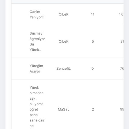
Canim
ÇiLeK
11
1,670
Yaniyor!!!
Susmayi
ögreniyor
ÇiLeK
5
919
Bu
Yürek..
Yüreğim
ZencefiL
0
764
Acıyor
Yürek
olmadan
aşk
oluyorsa
öğret
MaSaL
2
996
bana
sana dair
ne