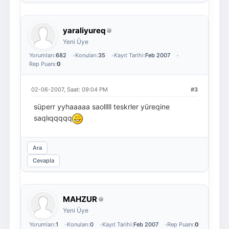
yaraliyureq
Yeni Üye
Yorumları:
682
Konuları:
35
Kayıt Tarihi:
Feb 2007
Rep Puanı:
0
02-06-2007, Saat: 09:04 PM
#3
süperr yyhaaaaa saolllll teskrler yüreqine
saqlıqqqqq
Ara
Cevapla
MAHZUR
Yeni Üye
Yorumları:
1
Konuları:
0
Kayıt Tarihi:
Feb 2007
Rep Puanı:
0