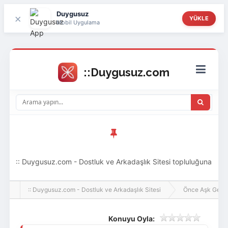
Duygusuz
×
YÜKLE
Mobil Uygulama
:: Duygusuz.com - Dostluk ve Arkadaşlık Sitesi topluluğuna
hoş geldin ziyaretçi! Aramıza katılmak istersen kayıt
:: Duygusuz.com - Dostluk ve Arkadaşlık Sitesi
Önce Aşk Gelir
olabilirsin, oldukça kolay ve zahmetsizdir.
Konuyu Oyla: