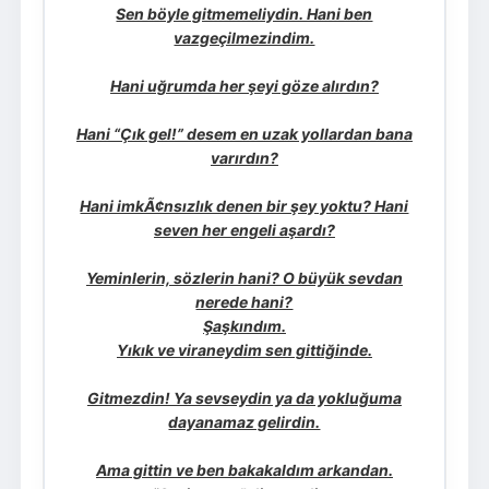
Sen böyle gitmemeliydin. Hani ben
vazgeçilmezindim.
Hani uğrumda her şeyi göze alırdın?
Hani “Çık gel!” desem en uzak yollardan bana
varırdın?
Hani imkÃ¢nsızlık denen bir şey yoktu? Hani
seven her engeli aşardı?
Yeminlerin, sözlerin hani? O büyük sevdan
nerede hani?
Şaşkındım.
Yıkık ve viraneydim sen gittiğinde.
Gitmezdin! Ya sevseydin ya da yokluğuma
dayanamaz gelirdin.
Ama gittin ve ben bakakaldım arkandan.