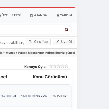
ÜYE LISTESI
AJANDA
YARDIM
Giriş Yap
Üye Ol
yıt olabilirsin,
le + Mynet + Paltak Messenger indirebilirsiniz güncel
Konuyu Oyla:
ncel
Konu Görünümü
Konuları:
35
Kayıt Tarihi:
Feb 2007
Rep Puanı:
0