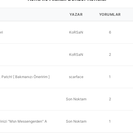
YAZAR
YORUMLAR
ri
KoRSaN
6
KoRSaN
2
atch! [ Bakmanızı Öneririm ]
scarface
1
Son Noktam
2
inizi "Msn Messengerden" A
Son Noktam
1