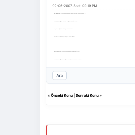
02-06-2007, Saat: 09:19 PM
Msn Messenger 7.5 tr ( Orjinal Sürüm, Orjinal Siteden Direk dowload !..
Yahoo Messenger 7.0.0.437 ( Orjinal sürüm ) Tıkla!..
Icq Lite 4.1 ( Orjinal Türkçe Sürüm ) Tıkla!..
Google Talk Messenger ( Orjinal Sürüm ) Tıkla!..
Mynet Messenger ( Orijinal Sürüm, Direk dowload ) Tıkla!..
Paltak Messenger 8.0 ( Orjinal sürüm, Direk dowload ) Tıkla!..
Ara
«
Önceki Konu
|
Sonraki Konu
»