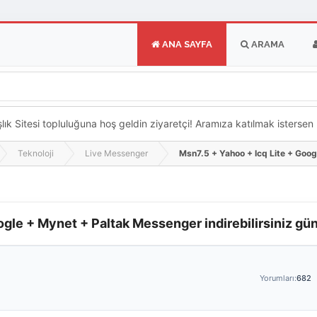
ANA SAYFA
ARAMA
k Sitesi topluluğuna hoş geldin ziyaretçi! Aramıza katılmak istersen ka
Teknoloji
Live Messenger
Msn7.5 + Yahoo + Icq Lite + Goog
ogle + Mynet + Paltak Messenger indirebilirsiniz gü
Yorumları:
682