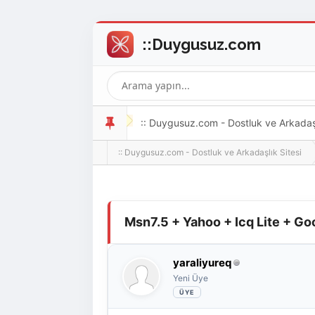
:: Duygusuz.com - Dostluk ve Arkadaşlı
:: Duygusuz.com - Dostluk ve Arkadaşlık Sitesi
oldukça kolay ve zahmetsizdir.
Derecelendirme: 0/5 - 0 oy
1
2
3
4
5
Msn7.5 + Yahoo + Icq Lite + Go
yaraliyureq
Yeni Üye