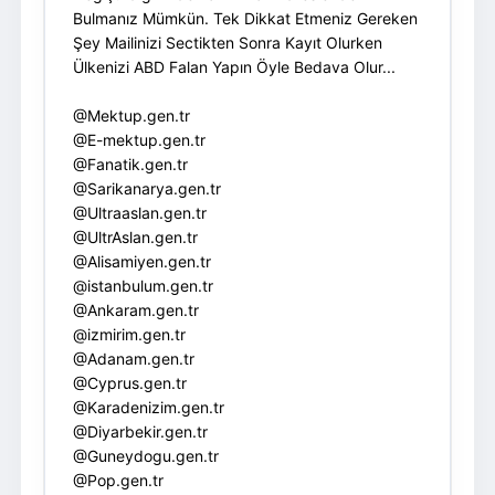
Bulmanız Mümkün. Tek Dikkat Etmeniz Gereken
Şey Mailinizi Sectikten Sonra Kayıt Olurken
Ülkenizi ABD Falan Yapın Öyle Bedava Olur...
@Mektup.gen.tr
@E-mektup.gen.tr
@Fanatik.gen.tr
@Sarikanarya.gen.tr
@Ultraaslan.gen.tr
@UltrAslan.gen.tr
@Alisamiyen.gen.tr
@istanbulum.gen.tr
@Ankaram.gen.tr
@izmirim.gen.tr
@Adanam.gen.tr
@Cyprus.gen.tr
@Karadenizim.gen.tr
@Diyarbekir.gen.tr
@Guneydogu.gen.tr
@Pop.gen.tr