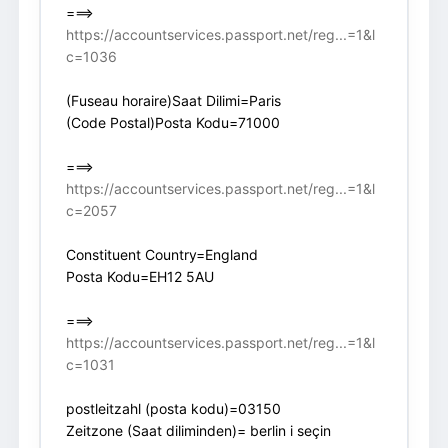
===>
https://accountservices.passport.net/reg...=1&l
c=1036
(Fuseau horaire)Saat Dilimi=Paris
(Code Postal)Posta Kodu=71000
===>
https://accountservices.passport.net/reg...=1&l
c=2057
Constituent Country=England
Posta Kodu=EH12 5AU
===>
https://accountservices.passport.net/reg...=1&l
c=1031
postleitzahl (posta kodu)=03150
Zeitzone (Saat diliminden)= berlin i seçin