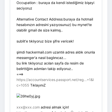
Occupation : buraya da kendi istediğimiz bişeyi
seciyoruz
Alternative Contact Address:buraya da hotmail
hesabınızın adresini yazıyosunuz) bu mynet'te
olabilir gmail de size kalmış..
sublit'e tıklıyoruz bize şifre vericek!
şimdi hackermail.com uzantılı adres aldık onunla
messenger'a nasıl baglınıcaz...
bu link tıklıyoruz acılan sayfa da resim de
belirttiğim adımları takip ediyoruz..
===>
https://accountservices.passport.net/reg...=1&l
c=1055
TıklayınıZ
xxx@xxx.com
adresi almak için!