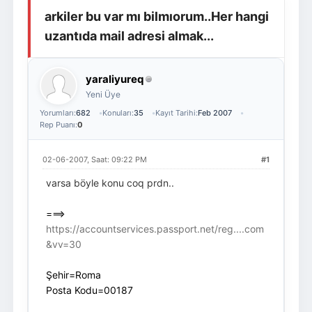
arkiler bu var mı bilmıorum..Her hangi
Giriş Yap
Üye Ol
uzantıda mail adresi almak...
yaraliyureq
Yeni Üye
Yorumları:
682
Konuları:
35
Kayıt Tarihi:
Feb 2007
Rep Puanı:
0
02-06-2007, Saat: 09:22 PM
#1
varsa böyle konu coq prdn..
===>
https://accountservices.passport.net/reg....com
&vv=30
Şehir=Roma
Posta Kodu=00187