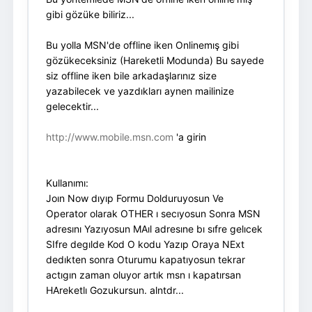
gibi gözüke biliriz...
Bu yolla MSN'de offline iken Onlinemış gibi
gözükeceksiniz (Hareketli Modunda) Bu sayede
siz offline iken bile arkadaşlarınız size
yazabilecek ve yazdıkları aynen mailinize
gelecektir...
http://www.mobile.msn.com
'a girin
Kullanımı:
Joın Now dıyıp Formu Dolduruyosun Ve
Operator olarak OTHER ı secıyosun Sonra MSN
adresını Yazıyosun MAıl adresıne bı sıfre gelıcek
SIfre degılde Kod O kodu Yazıp Oraya NExt
dedıkten sonra Oturumu kapatıyosun tekrar
actıgın zaman oluyor artık msn ı kapatırsan
HAreketlı Gozukursun. alntdr...