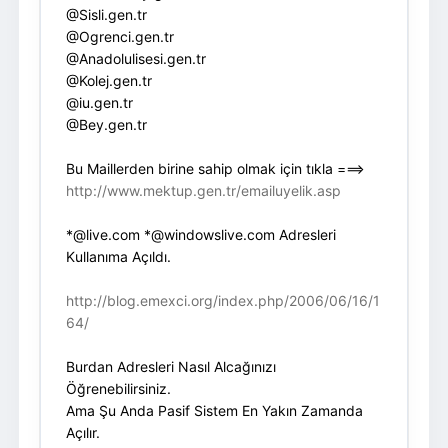
@Sisli.gen.tr
@Ogrenci.gen.tr
@Anadolulisesi.gen.tr
@Kolej.gen.tr
@iu.gen.tr
@Bey.gen.tr
Bu Maillerden birine sahip olmak için tıkla ===>
http://www.mektup.gen.tr/emailuyelik.asp
*@live.com *@windowslive.com Adresleri
Kullanıma Açıldı.
http://blog.emexci.org/index.php/2006/06/16/1
64/
Burdan Adresleri Nasıl Alcağınızı
Öğrenebilirsiniz.
Ama Şu Anda Pasif Sistem En Yakın Zamanda
Açılır.