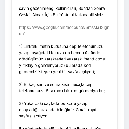
sayın geceninrengi kullanıcıları, Bundan Sonra
G-Mail Almak İçin Bu Yöntemi Kullanabilirsiniz.
https://www.google.com/accounts/SmsMailSign
up1
1) Linkteki metin kutusuna cep telefonumuzu
yazıp, aşağıdaki kutuya da hemen üstünde
gördüğümüz karakterleri yazarak "send code"
yi tıklayıp gönderiyoruz (bu arada kod
girmemizi isteyen yeni bir sayfa açılıyor);
2) Birkaç saniye sonra kısa mesajla cep
telefonumuza 6 rakamlı bir kod gönderiyorlar;
3) Yukardaki sayfada bu kodu yazıp
onayladığımız anda bildiğimiz Gmail kayıt
sayfası açılıyor...
Bu yöntemlede MSN'de offline iken online'mış