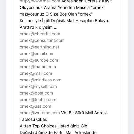
http://www.mail.com
Adresinden Ücretsiz Kayıt
Oluyosunuz Arama Yerinden Mesela "ornek"
Yazıyosunuz O Size Boş Olan "ornek"
Kelimesiyle İlgili Değişik Mail Hesapları Buluyo.
Arattırdık diyelim ...
ornek@cheerful.com
ornek@consultant.com
ornek@earthling.net
ornek@email.com
ornek@europe.com
ornek@iname.com
ornek@mail.com
ornek@mindless.com
ornek@myself.com
ornek@post.com
ornek@techie.com
ornek@usa.com
ornek@writeme.com
Vb. Bir Sürü Mail Adresi
Tablosu Çıkar.
Alttan Top Choices'i İstediğiniz Gibi
Değiştirdiğinizde Farklı Mail Adresleride