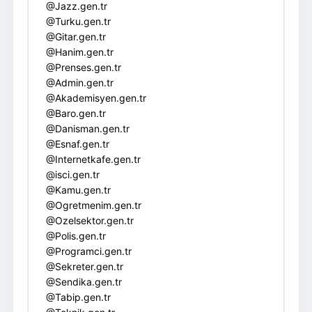
@Jazz.gen.tr
@Turku.gen.tr
@Gitar.gen.tr
@Hanim.gen.tr
@Prenses.gen.tr
@Admin.gen.tr
@Akademisyen.gen.tr
@Baro.gen.tr
@Danisman.gen.tr
@Esnaf.gen.tr
@Internetkafe.gen.tr
@isci.gen.tr
@Kamu.gen.tr
@Ogretmenim.gen.tr
@Ozelsektor.gen.tr
@Polis.gen.tr
@Programci.gen.tr
@Sekreter.gen.tr
@Sendika.gen.tr
@Tabip.gen.tr