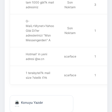
tam 1000 gbl?k mail
Son
3
adresiniz
Noktam
G-
MaiL+Mynet+Yahoo
Son
Gibi Di?er
1
Noktam
adreslerinizi "Msn
Messengerden" A
Hotmail' in yeni
scarface
1
adresi @w.cn
1 terabytel?k mail
scarface
1
size ?stelik t?rk
Konuyu Yazdır