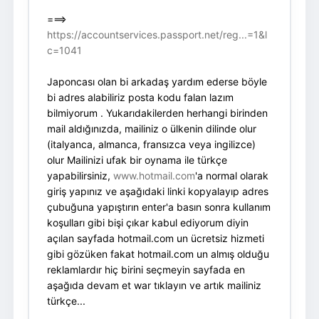
===>
https://accountservices.passport.net/reg...=1&l
c=1041
Japoncası olan bi arkadaş yardım ederse böyle
bi adres alabiliriz posta kodu falan lazım
bilmiyorum . Yukarıdakilerden herhangi birinden
mail aldığınızda, mailiniz o ülkenin dilinde olur
(italyanca, almanca, fransızca veya ingilizce)
olur Mailinizi ufak bir oynama ile türkçe
yapabilirsiniz,
www.hotmail.com
'a normal olarak
giriş yapınız ve aşağıdaki linki kopyalayıp adres
çubuğuna yapıştırın enter'a basın sonra kullanım
koşulları gibi bişi çıkar kabul ediyorum diyin
açılan sayfada hotmail.com un ücretsiz hizmeti
gibi gözüken fakat hotmail.com un almış olduğu
reklamlardır hiç birini seçmeyin sayfada en
aşağıda devam et war tıklayın ve artık mailiniz
türkçe...