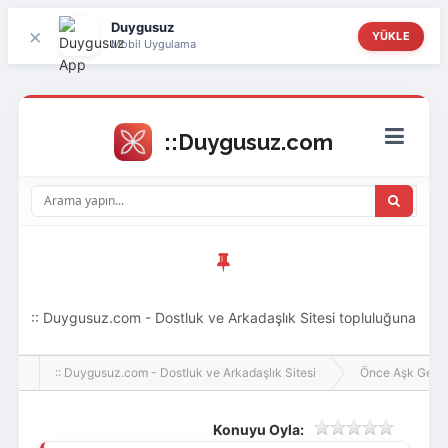
Duygusuz
×
YÜKLE
Mobil Uygulama
:: Duygusuz.com - Dostluk ve Arkadaşlık Sitesi topluluğuna
hoş geldin ziyaretçi! Aramıza katılmak istersen kayıt
:: Duygusuz.com - Dostluk ve Arkadaşlık Sitesi
Önce Aşk Gelir
olabilirsin, oldukça kolay ve zahmetsizdir.
Konuyu Oyla: