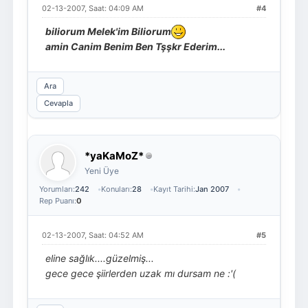
02-13-2007, Saat: 04:09 AM
#4
biliorum Melek'im Biliorum
amin Canim Benim Ben Tşşkr Ederim...
Ara
Cevapla
*yaKaMoZ*
Yeni Üye
Yorumları:
242
Konuları:
28
Kayıt Tarihi:
Jan 2007
Rep Puanı:
0
02-13-2007, Saat: 04:52 AM
#5
eline sağlık....güzelmiş...
gece gece şiirlerden uzak mı dursam ne :'(