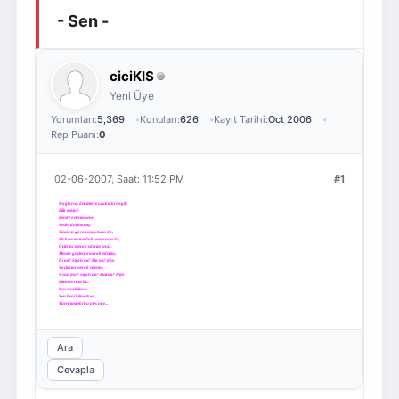
- Sen -
Giriş Yap
Üye Ol
ciciKIS
Yeni Üye
Yorumları:
5,369
Konuları:
626
Kayıt Tarihi:
Oct 2006
Rep Puanı:
0
02-06-2007, Saat: 11:52 PM
#1
Dağlarca, denizlerce uzaktaki sevgili,
Bilir misin?
Bende özlerim seni.
Sesini duymamış,
Yüzünü görmemiş olsam da,
Bir kere tenine dokunmasam da,
Özlerim, merak ederim seni...
Mesela gözlerini merak ederim,
İri mi? Siyah mı? Ela mı? diye.
Saçlarını merak ederim,
Uzun mu? Siyah mı? Kızıl mı? Diye.
Bilemiyorum ki...
Ben seni bilmez,
Sen beni bilmezken,
Yüreğimdeki bu ateş niye...
Ara
Cevapla