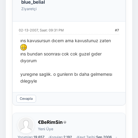
blue_belial
Ziyaretçi
02-13-2007, Saat: 09:31 PM
#7
ıns kavusursun dıcem ama kavustunuz zaten
ıns bundan soonrası cok cok guzel gıder
dıyorum
yuregıne saglık. o gunlerın bı daha gelmemesı
dılegıyle
Cevapla
€BeRimSin
Yeni Üye
Yorumları:
19,657
Konuları:
2,192
Kayıt Tarihi:
Sep 2006