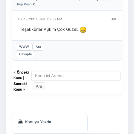
Rep Puanı:
0
02-13-2007, Saat: 09:37 PM
#8
Teşekkürler AŞkım Çok GüzeL
WWW
Ara
Cevapla
«
Önceki
Konu
|
Sonraki
Konu
»
Konuyu Yazdır