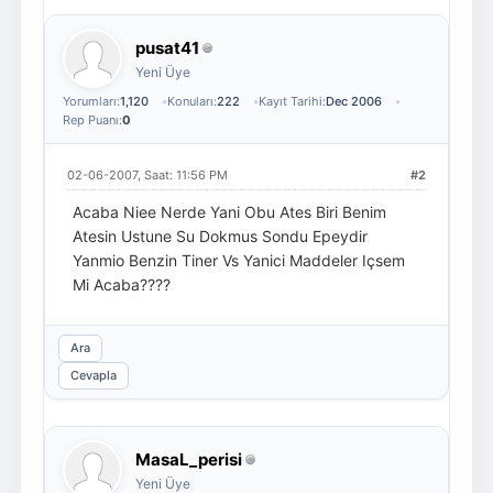
pusat41
Yeni Üye
Yorumları:
1,120
Konuları:
222
Kayıt Tarihi:
Dec 2006
Rep Puanı:
0
02-06-2007, Saat: 11:56 PM
#2
Acaba Niee Nerde Yani Obu Ates Biri Benim
Atesin Ustune Su Dokmus Sondu Epeydir
Yanmio Benzin Tiner Vs Yanici Maddeler Içsem
Mi Acaba????
Ara
Cevapla
MasaL_perisi
Yeni Üye