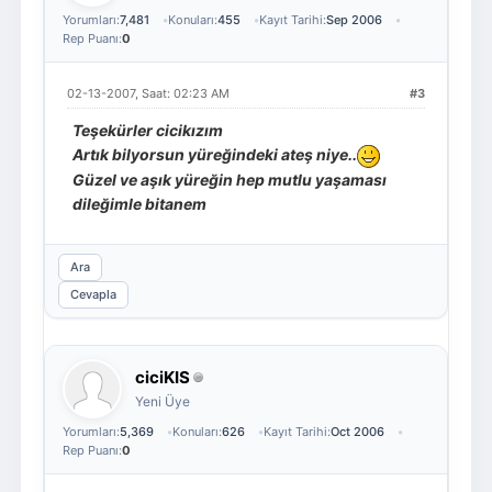
Yorumları:
7,481
Konuları:
455
Kayıt Tarihi:
Sep 2006
Rep Puanı:
0
02-13-2007, Saat: 02:23 AM
#3
Teşekürler cicikızım
Artık bilyorsun yüreğindeki ateş niye..
Güzel ve aşık yüreğin hep mutlu yaşaması
dileğimle bitanem
Ara
Cevapla
ciciKIS
Yeni Üye
Yorumları:
5,369
Konuları:
626
Kayıt Tarihi:
Oct 2006
Rep Puanı:
0