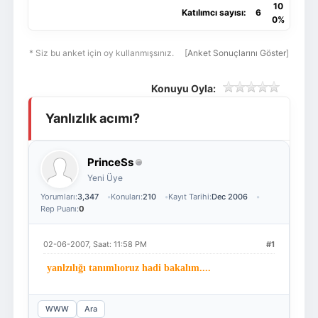
10
Katılımcı sayısı:
6
0%
* Siz bu anket için oy kullanmışsınız.
[
Anket Sonuçlarını Göster
]
Konuyu Oyla:
Yanlızlık acımı?
PrinceSs
Yeni Üye
Yorumları:
3,347
Konuları:
210
Kayıt Tarihi:
Dec 2006
Rep Puanı:
0
02-06-2007, Saat: 11:58 PM
#1
yanlzılığı tanımlıoruz hadi bakalım....
WWW
Ara