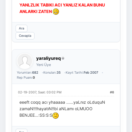
YANLZLIK TABIKI ACI YANLIZ KALAN BUNU
ANLARKI ZATEN
Ara
Cevapla
yaraliyureq
Yeni Üye
Yorumları:
682
Konuları:
35
Kayıt Tarihi:
Feb 2007
Rep Puanı:
0
02-19-2007, Saat: 03:02 PM
#6
eeeft coqq acı yhaaaaa ......yaLnız oLduquN
zamaN!!!hayatıN!!bi aNLamı oLMUOO
BENJEE...:SS:S:S