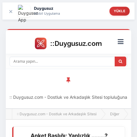
Duygusuz
×
YÜKLE
Mobil Uygulama
:: Duygusuz.com - Dostluk ve Arkadaşlık Sitesi topluluğuna
hoş geldin ziyaretçi! Aramıza katılmak istersen kayıt
:: Duygusuz.com - Dostluk ve Arkadaşlık Sitesi
Diğer
An
olabilirsin, oldukça kolay ve zahmetsizdir.
Anket Başlığı: Yanlızlık .........?