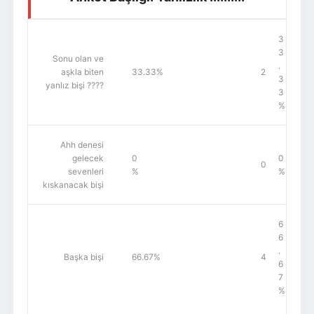
Giriş Yap
Üye Ol
3
3
Sonu olan ve
.
aşkla biten
33.33%
2
3
yanlız bişi ????
3
%
Ahh denesi
gelecek
0
0
0
sevenleri
%
%
kıskanacak bişi
6
6
.
Başka bişi
66.67%
4
6
7
%