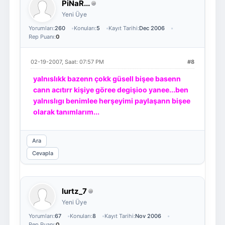
PiNaR...
Yeni Üye
Yorumları:
260
Konuları:
5
Kayıt Tarihi:
Dec 2006
Rep Puanı:
0
02-19-2007, Saat: 07:57 PM
#8
yalnıslıkk bazenn çokk güsell bişee basenn
cann acıtırr kişiye göree degişioo yanee...ben
yalnıslıgı benimlee herşeyimi paylaşann bişee
olarak tanımlarım...
Ara
Cevapla
lurtz_7
Yeni Üye
Yorumları:
67
Konuları:
8
Kayıt Tarihi:
Nov 2006
Rep Puanı:
0