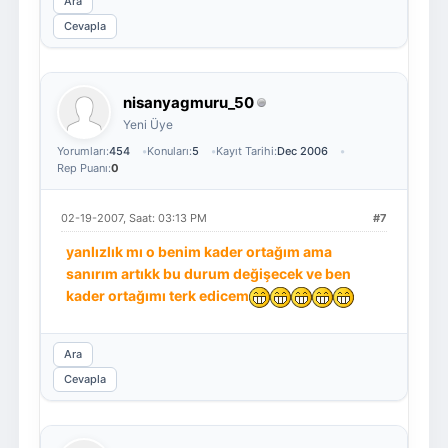
Ara
Cevapla
nisanyagmuru_50
Yeni Üye
Yorumları:
454
Konuları:
5
Kayıt Tarihi:
Dec 2006
Rep Puanı:
0
02-19-2007, Saat: 03:13 PM
#7
yanlızlık mı o benim kader ortağım ama
sanırım artıkk bu durum değişecek ve ben
kader ortağımı terk edicem
Ara
Cevapla