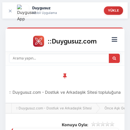
Duygusuz
×
YÜKLE
Mobil Uygulama
:: Duygusuz.com - Dostluk ve Arkadaşlık Sitesi topluluğuna
hoş geldin ziyaretçi! Aramıza katılmak istersen kayıt
:: Duygusuz.com - Dostluk ve Arkadaşlık Sitesi
Önce Aşk Gelir
olabilirsin, oldukça kolay ve zahmetsizdir.
Konuyu Oyla: