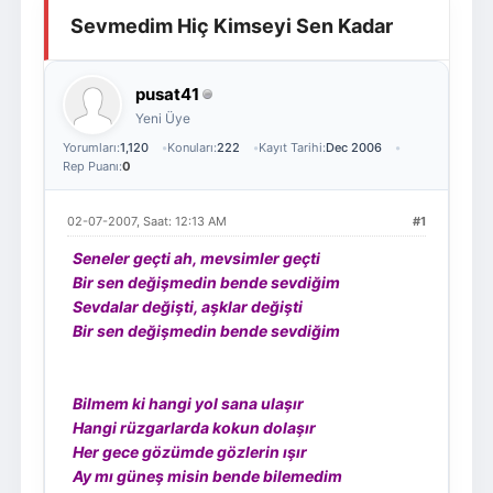
Sevmedim Hiç Kimseyi Sen Kadar
Giriş Yap
Üye Ol
pusat41
Yeni Üye
Yorumları:
1,120
Konuları:
222
Kayıt Tarihi:
Dec 2006
Rep Puanı:
0
02-07-2007, Saat: 12:13 AM
#1
Seneler geçti ah, mevsimler geçti
Bir sen değişmedin bende sevdiğim
Sevdalar değişti, aşklar değişti
Bir sen değişmedin bende sevdiğim
Bilmem ki hangi yol sana ulaşır
Hangi rüzgarlarda kokun dolaşır
Her gece gözümde gözlerin ışır
Ay mı güneş misin bende bilemedim