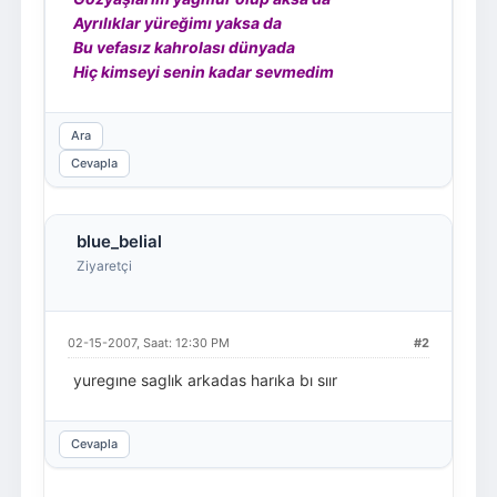
Ayrılıklar yüreğimı yaksa da
Bu vefasız kahrolası dünyada
Hiç kimseyi senin kadar sevmedim
Ara
Cevapla
blue_belial
Ziyaretçi
02-15-2007, Saat: 12:30 PM
#2
yuregıne saglık arkadas harıka bı sıır
Cevapla