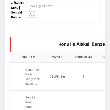
«
Önceki
Konu
|
Sonraki
Konu
»
Konu ile Alakalı Benzer 
KONULAR
YAZAR
YORUMLAR
OKU
Canım N€
Kadar
€BeRimSin
1
8
Yanıyor bir
biLs€n...
Sen Bir
İnsan
Kadar