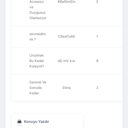
Acımasız
€BeRimSin
3
1,
ve
Duygusuz
Olamazsın
sevmedim
CReATuRE
1
6
mi ?
Unutmak
Bu Kadar
dâ‚¬n!z kısı
8
1,
Kolaymi?
Seninle Ve
Sonuda
Stinq
2
6
Kadar
Konuyu Yazdır