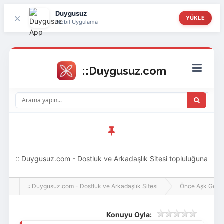
Duygusuz
×
YÜKLE
Mobil Uygulama
:: Duygusuz.com - Dostluk ve Arkadaşlık Sitesi topluluğuna
hoş geldin ziyaretçi! Aramıza katılmak istersen kayıt
:: Duygusuz.com - Dostluk ve Arkadaşlık Sitesi
Önce Aşk Gelir
olabilirsin, oldukça kolay ve zahmetsizdir.
Konuyu Oyla: