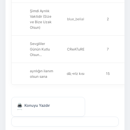
Şimdi Ayrılık
Vaktidir (Size
blue_belial
2
ve Bize Uzak
Olsun)
Sevgililer
Günün Kutlu
CReATuRE
7
Olsun...
ayrılığın ilanım
dâ‚¬n!z kısı
15
olsun sana
Konuyu Yazdır