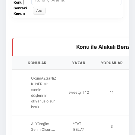
Konu
|
Sonraki
Konu
»
Konu ile Alakalı Benze
KONULAR
YAZAR
YORUMLAR
OkumAZSaNıZ
KÜsERİM:
(senin
sweetgirl_12
11
düşlerinin
okyanus olsun
ismi)
Al Yüreğim
*TATLI
3
Senin Olsun....
BELA*