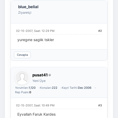
blue_belial
Ziyaretçi
02-15-2007, Saat: 12:29 PM
#2
yuregıne saglık tskler
Cevapla
pusat41
Yeni Üye
Yorumları:
1,120
Konuları:
222
Kayıt Tarihi:
Dec 2006
Rep Puanı:
0
02-15-2007, Saat: 10:49 PM
#3
Eyvallah Faruk Kardes