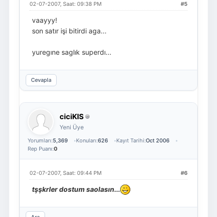
02-07-2007, Saat: 09:38 PM
#5
vaayyy!
son satır işi bitirdi aga...
yuregıne saglık superdı...
Cevapla
ciciKIS
Yeni Üye
Yorumları:
5,369
Konuları:
626
Kayıt Tarihi:
Oct 2006
Rep Puanı:
0
02-07-2007, Saat: 09:44 PM
#6
tşşkrler dostum saolasın...