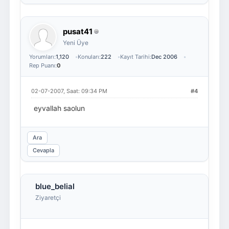
pusat41
Yeni Üye
Yorumları:
1,120
Konuları:
222
Kayıt Tarihi:
Dec 2006
Rep Puanı:
0
02-07-2007, Saat: 09:34 PM
#4
eyvallah saolun
Ara
Cevapla
blue_belial
Ziyaretçi