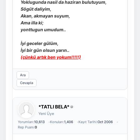
Yoklugunda nasil da haziran bulutuyum,
Sögüt daliyim,
Akan, akmayan suyum,
Ama illa ki;
yonttugun umudum..
İyi geceler gülüm,
İyi bir gün olsun yarın..
(çünkü artık ben yokum!!!!!)
Ara
Cevapla
*TATLI BELA*
Yeni Üye
Yorumları:
10,613
Konuları:
1,406
Kayıt Tarihi:
Oct 2006
Rep Puanı:
0