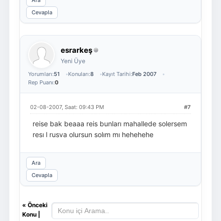
Ara
Cevapla
esrarkeş
Yeni Üye
Yorumları:
51
Konuları:
8
Kayıt Tarihi:
Feb 2007
Rep Puanı:
0
02-08-2007, Saat: 09:43 PM
#7
reise bak beaaa reis bunları mahallede solersem
resı l rusva olursun solım mı hehehehe
Ara
Cevapla
«
Önceki
Konu
|