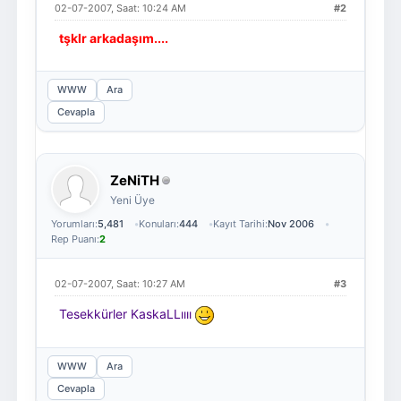
02-07-2007, Saat: 10:24 AM
#2
tşklr arkadaşım....
WWW
Ara
Cevapla
ZeNiTH
Yeni Üye
Yorumları:
5,481
Konuları:
444
Kayıt Tarihi:
Nov 2006
Rep Puanı:
2
02-07-2007, Saat: 10:27 AM
#3
Tesekkürler KaskaLLıııı
WWW
Ara
Cevapla