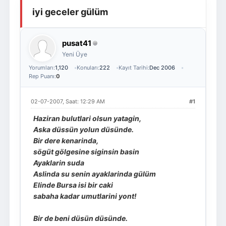
iyi geceler gülüm
Giriş Yap
Üye Ol
pusat41
Yeni Üye
Yorumları:
1,120
Konuları:
222
Kayıt Tarihi:
Dec 2006
Rep Puanı:
0
02-07-2007, Saat: 12:29 AM
#1
Haziran bulutlari olsun yatagin,
Aska düssün yolun düsünde.
Bir dere kenarinda,
sögüt gölgesine siginsin basin
Ayaklarin suda
Aslinda su senin ayaklarinda gülüm
Elinde Bursa isi bir caki
sabaha kadar umutlarini yont!
Bir de beni düsün düsünde.