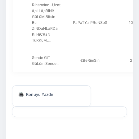
Rıhtımdan...Uzat
â‚¬LLâ‚¬RiNi/
GüLüM,Bitsin
Bu
PaPaTYa_PReNSeS
10
ZiNDaNLaRDa
Ki HiCRaN
TüRKüM....
Sende GiT
€BeRimSin
2
GüLüm Sende...
Konuyu Yazdır