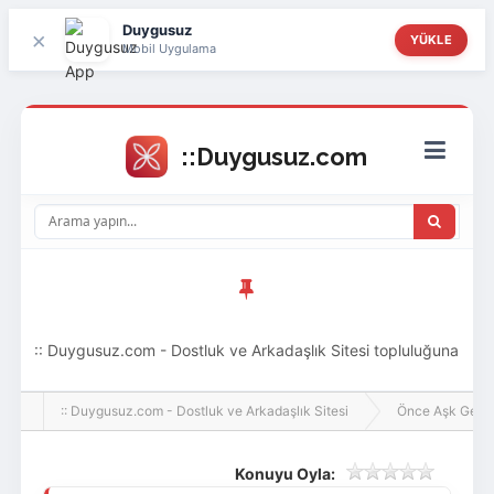
Duygusuz
×
YÜKLE
Mobil Uygulama
:: Duygusuz.com - Dostluk ve Arkadaşlık Sitesi topluluğuna
hoş geldin ziyaretçi! Aramıza katılmak istersen kayıt
:: Duygusuz.com - Dostluk ve Arkadaşlık Sitesi
Önce Aşk Gelir
olabilirsin, oldukça kolay ve zahmetsizdir.
Konuyu Oyla: