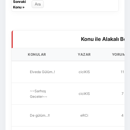
Sonraki
Konu
»
Konu ile Alakalı Be
KONULAR
YAZAR
YORUML
Elveda Gülüm..!
ciciKIS
11
~~Sarhoş
ciciKIS
7
Geceler~~
De gülüm...!!
eRCi
4