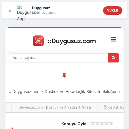
Duygusuz
×
YÜKLE
Mobil Uygulama
:: Duygusuz.com - Dostluk ve Arkadaşlık Sitesi topluluğuna
hoş geldin ziyaretçi! Aramıza katılmak istersen kayıt
:: Duygusuz.com - Dostluk ve Arkadaşlık Sitesi
Önce Aşk Gelir
olabilirsin, oldukça kolay ve zahmetsizdir.
Konuyu Oyla: