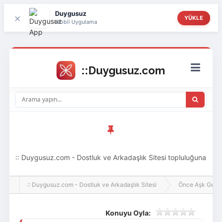
Duygusuz
×
YÜKLE
Mobil Uygulama
:: Duygusuz.com - Dostluk ve Arkadaşlık Sitesi topluluğuna
hoş geldin ziyaretçi! Aramıza katılmak istersen kayıt
:: Duygusuz.com - Dostluk ve Arkadaşlık Sitesi
Önce Aşk Gelir
olabilirsin, oldukça kolay ve zahmetsizdir.
Konuyu Oyla: