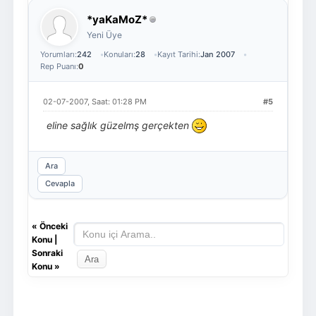
*yaKaMoZ*
Yeni Üye
Yorumları:
242
Konuları:
28
Kayıt Tarihi:
Jan 2007
Rep Puanı:
0
02-07-2007, Saat: 01:28 PM
#5
eline sağlık güzelmş gerçekten
Ara
Cevapla
«
Önceki
Konu
|
Sonraki
Konu
»