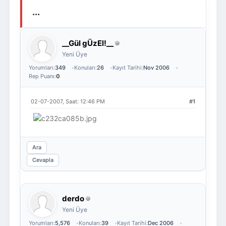
...
Giriş Yap
Üye Ol
__Gül gÜzEl!__
Yeni Üye
Yorumları:
349
Konuları:
26
Kayıt Tarihi:
Nov 2006
Rep Puanı:
0
02-07-2007, Saat: 12:46 PM
#1
Ara
Cevapla
derdo
Yeni Üye
Yorumları:
5,576
Konuları:
39
Kayıt Tarihi:
Dec 2006