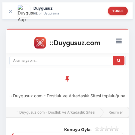
Duygusuz
×
YÜKLE
Mobil Uygulama
:: Duygusuz.com - Dostluk ve Arkadaşlık Sitesi topluluğuna
hoş geldin ziyaretçi! Aramıza katılmak istersen kayıt
:: Duygusuz.com - Dostluk ve Arkadaşlık Sitesi
Resimler
olabilirsin, oldukça kolay ve zahmetsizdir.
Konuyu Oyla: