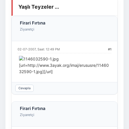
Yaşlı Teyzeler ...
Giriş Yap
Üye Ol
Firari Fırtına
Ziyaretçi
02-07-2007, Saat: 12:49 PM
#1
[url=http://www.3ayak.org/imaj/erususre/11460
32590-1.jpg][/url]
Cevapla
Firari Fırtına
Ziyaretçi