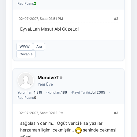
Rep Puanı:
2
02-07-2007, Saat: 01:51 PM
#2
EyvaLLah Mesut Abi GüzeLdi
WWW
Ara
Cevapla
MorciveT
Yeni Üye
Yorumları:
4,319
Konuları:
186
Kayıt Tarihi:
Jul 2005
Rep Puanı:
0
02-07-2007, Saat: 02:12 PM
#3
sağolasın canım... Öğüt verici kısa yazılar
herzaman ilgimi cekmiştir...
seninde cekmesi
güzel...