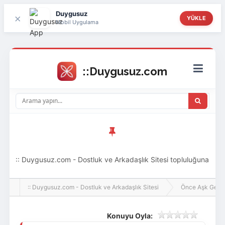
Duygusuz
×
YÜKLE
Mobil Uygulama
:: Duygusuz.com - Dostluk ve Arkadaşlık Sitesi topluluğuna
hoş geldin ziyaretçi! Aramıza katılmak istersen kayıt
:: Duygusuz.com - Dostluk ve Arkadaşlık Sitesi
Önce Aşk Gelir
olabilirsin, oldukça kolay ve zahmetsizdir.
Konuyu Oyla: