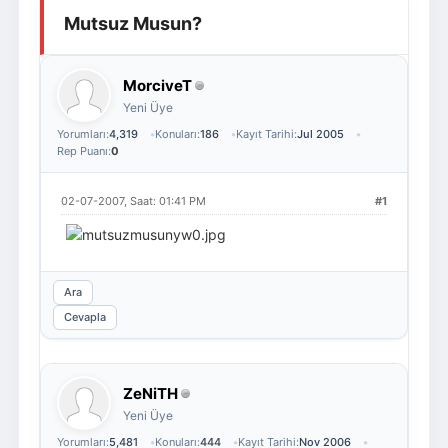
Mutsuz Musun?
Giriş Yap
Üye Ol
MorciveT
Yeni Üye
Yorumları:
4,319
Konuları:
186
Kayıt Tarihi:
Jul 2005
Rep Puanı:
0
02-07-2007, Saat: 01:41 PM
#1
Ara
Cevapla
ZeNiTH
Yeni Üye
Yorumları:
5,481
Konuları:
444
Kayıt Tarihi:
Nov 2006