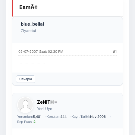
EsmÃ¢
Giriş Yap
Üye Ol
blue_belial
Ziyaretçi
02-07-2007, Saat: 02:30 PM
#1
.....................
Cevapla
ZeNiTH
Yeni Üye
Yorumları:
5,481
Konuları:
444
Kayıt Tarihi:
Nov 2006
Rep Puanı:
2