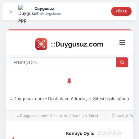
Duygusuz
×
YÜKLE
Mobil Uygulama
:: Duygusuz.com - Dostluk ve Arkadaşlık Sitesi topluluğuna
hoş geldin ziyaretçi! Aramıza katılmak istersen kayıt
:: Duygusuz.com - Dostluk ve Arkadaşlık Sitesi
Önce Aşk Gelir
olabilirsin, oldukça kolay ve zahmetsizdir.
Konuyu Oyla: