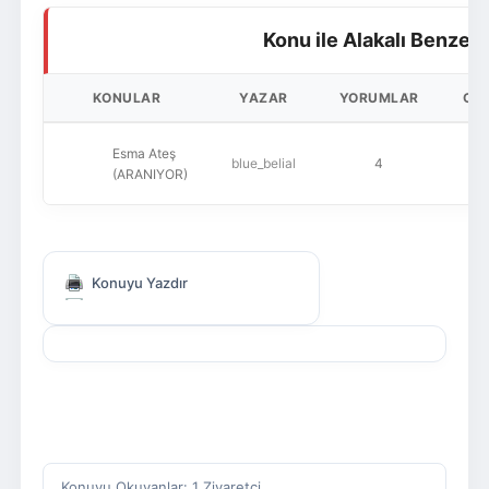
Konu ile Alakalı Benzer
KONULAR
YAZAR
YORUMLAR
OK
Esma Ateş
blue_belial
4
1
(ARANIYOR)
Konuyu Yazdır
Konuyu Okuyanlar: 1 Ziyaretçi