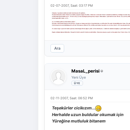
02-07-2007, Saat: 03:17 PM
Gitmiştim.. Saçımdan tırnaklarıma kadar boylu boyunca bir gidiştim...
Durakta beklemekle otobüse binmek arasındaki çırpınışları kaplıyordu aklım.. Aklım öyle sevimsizdir ki böyle zamanlarda, bulutlarla yerkabuğu arasında sıkışır 
yarıklarından küçük adımlar geçer... Resmi sevinç, içi ezinç başlangıçla gözüm görmeye başlar. Dilim tatlanır, ceplerimde kıvranır ellerim.. Oysa yürek yenik
yüzüm kapalı tüller kadar sessiz...
Az evvel bütün ıışıkların ardına baktım yoktun!!
Bu kentte senin lisanını konuşuyorum aşk boyu.. Lisanım var inanıyorum öyleyse bu gözümü alan sessizlik neden? Bu sağır özlemin failini göster bana.. Her gün 
Gözlerimi gösteriyorum kalabalığa gören yok mu? Peki tanıyan celladı mı? Bir yol daha uzadı önüme, kıyısında sıra sıra meşe kolyesi.. Her meşenin gövdesine b
Ne zaman rüzgar saçılsa bir kadıın saçlarına, benim bungun ellerim ağlıyor şimdi.. Gel ben ölmekteyim... Caddelerde adımlarım boğuluyor, gözlerindeki surları
Bugün varlığımın infazına hükmettim.. Durgun bir denizle yanan bir kentin arasında kaldım.. Yamacıma yanaşan şu gemi son kavşağım olsun. İsimsiz olsun.. Eylüle 
Ara
MasaL_perisi
Yeni Üye
02-11-2007, Saat: 06:52 PM
Teşekürler cicikızım...
Herhalde uzun buldular okumak için
Yüreğine mutluluk bitanem