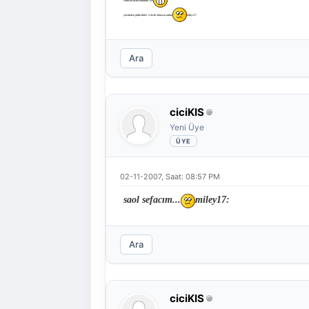
sanırım uzun buldular eet
yüzünden gülücükler esksik olmasın tatlım
miley17:
Ara
ciciKIS
Yeni Üye
02-11-2007, Saat: 08:57 PM
saol sefacım...
miley17:
Ara
ciciKIS