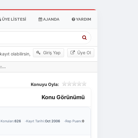
ÜYE LISTESI
AJANDA
YARDIM
Giriş Yap
Üye Ol
yıt olabilirsin,
:...
Konuyu Oyla:
Konu Görünümü
Konuları:
626
Kayıt Tarihi:
Oct 2006
Rep Puanı:
0