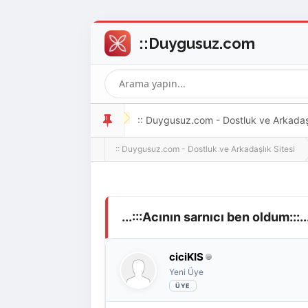
:: Duygusuz.com - Dostluk ve Arkadaşlı
:: Duygusuz.com - Dostluk ve Arkadaşlık Sitesi
oldukça kolay ve zahmetsizdir.
Derecelendirme: 0/5 - 0 oy
1
2
3
4
5
...:::Acının sarnıcı ben oldum:::..
ciciKIS
Yeni Üye