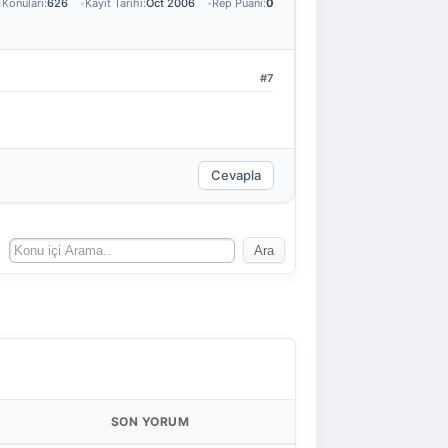
Konuları:
626
Kayıt Tarihi:
Oct 2006
Rep Puanı:
0
#7
Cevapla
SON YORUM