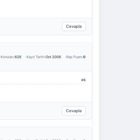
Cevapla
Konuları:
626
Kayıt Tarihi:
Oct 2006
Rep Puanı:
0
#6
Cevapla