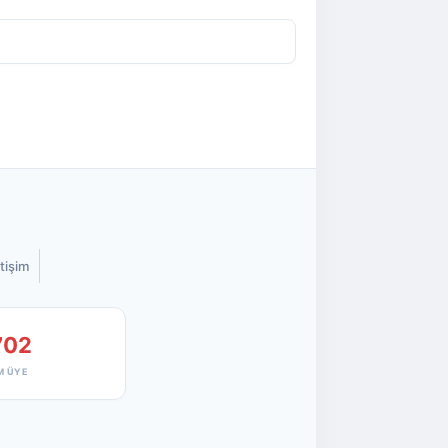
etişim
702
M ÜYE