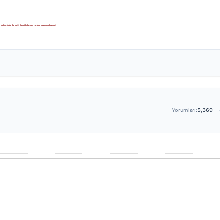
rları katlime örüp durma!! Rengi kokuşmuş yazlara mezarımı kazma!!
Yorumları:
5,369