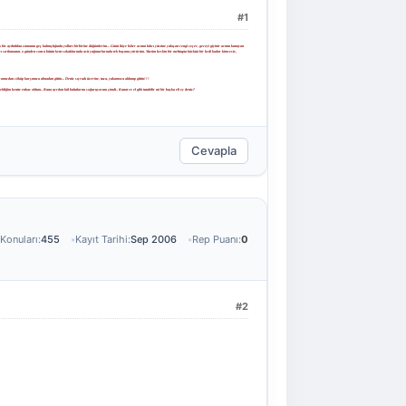
#1
ir aydınlıkta zamanın geç kalmışlığında yolları birbirine düğümlerim... Günü ikiye böler acının kılıcı yüzüne yakışan rengi seçer, geceyi giyinir acının kanayan
tayı sırtlamanın. o günden sonra bütün kent sokaklarında asit yağmurlarında tek başıma yürürüm. Yüzüm keskin bir mehtapta küskün bir kedi kadar kimsesiz,
amızdan söküp karşımıza almadan gittin... Deniz sıçradı üzerine, tuza, yakamoza aldanıp gittin!!!
im kentte enkaz oldum.. Bana ayrılan kül bulutlarını soğuruyorum şimdi.. Kanat ve el gibi tutabilir mi bir başka eli ey deniz?
Cevapla
Konuları:
455
Kayıt Tarihi:
Sep 2006
Rep Puanı:
0
#2