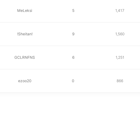
MeLeksi
5
1,417
!Sheitan!
9
1,560
GCLRNFNS
6
1,251
ezoo20
0
866