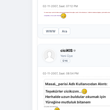
02-11-2007, Saat: 07:12 PM
Ne zaman rüzgar saçılsa bir kadıın saçlarına, benim bungun ellerim ağlıyor şimdi.. Gel ben ölmekteyim... Caddelerde adımlarım boğuluyor, gözlerindeki su
en beğendiim yer burası tşkler Pelin abla
WWW
Ara
ciciKIS
Yeni Üye
02-11-2007, Saat: 08:54 PM
MasaL_perisi Adlı Kullanıcıdan Alıntı:
Teşekürler cicikızım...
Herhalde uzun buldular okumak için
Yüreğine mutluluk bitanem
ben teşekkür ederim MELEK'im