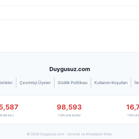
Duygusuz.com
istikler
Çevrimiçi Üyeler
Gizlilik Politikası
Kullanım Koşulları
İl
5,587
98,593
16,
M MESAJ
TOPLAM KONU
TOPLA
© 2026 Duygusuz.com - Dostluk ve Arkadaşlık Sitesi