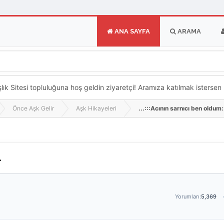
ANA SAYFA
ARAMA
k Sitesi topluluğuna hoş geldin ziyaretçi! Aramıza katılmak istersen ka
Önce Aşk Gelir
Aşk Hikayeleri
...:::Acının sarnıcı ben oldum::
.
Yorumları:
5,369