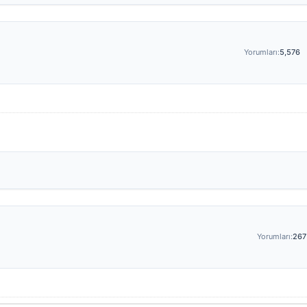
Yorumları:
5,576
Yorumları:
267