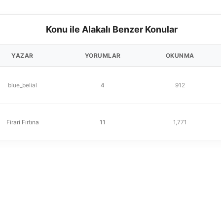
Konu ile Alakalı Benzer Konular
YAZAR
YORUMLAR
OKUNMA
blue_belial
4
912
Firari Fırtına
11
1,771