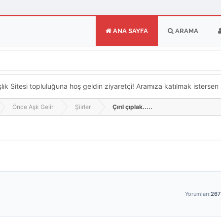
ANA SAYFA
ARAMA
k Sitesi topluluğuna hoş geldin ziyaretçi! Aramıza katılmak istersen ka
Önce Aşk Gelir
Şiirler
Çırıl çıplak.....
Yorumları:
267