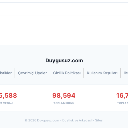
Duygusuz.com
istikler
Çevrimiçi Üyeler
Gizlilik Politikası
Kullanım Koşulları
İl
5,588
98,594
16,
M MESAJ
TOPLAM KONU
TOPLA
© 2026 Duygusuz.com - Dostluk ve Arkadaşlık Sitesi