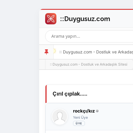
:: Duygusuz.com - Dostluk ve Arkadaşlı
:: Duygusuz.com - Dostluk ve Arkadaşlık Sitesi
oldukça kolay ve zahmetsizdir.
Derecelendirme: 0/5 - 0 oy
1
2
3
4
5
Çırıl çıplak.....
rockçı/kız
Yeni Üye