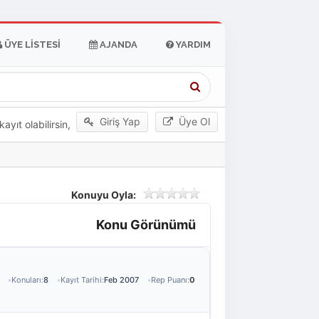
ÜYE LISTESI
AJANDA
YARDIM
Giriş Yap
Üye Ol
yıt olabilirsin,
Konuyu Oyla:
Konu Görünümü
Konuları:
8
Kayıt Tarihi:
Feb 2007
Rep Puanı:
0