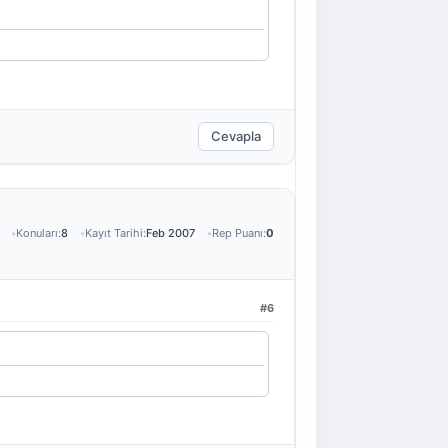
Cevapla
Konuları:
8
Kayıt Tarihi:
Feb 2007
Rep Puanı:
0
#6