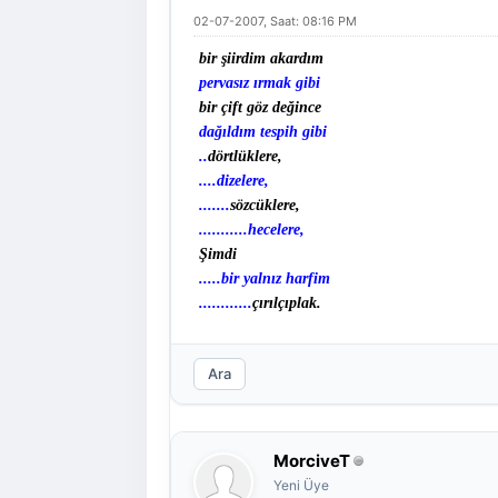
02-07-2007, Saat: 08:16 PM
bir şiirdim akardım
pervasız ırmak gibi
bir çift göz değince
dağıldım tespih gibi
..
dörtlüklere,
....dizelere,
.......
sözcüklere,
...........hecelere,
Şimdi
.....bir yalnız harfim
............
çırılçıplak.
Ara
MorciveT
Yeni Üye