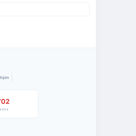
etişim
702
M ÜYE