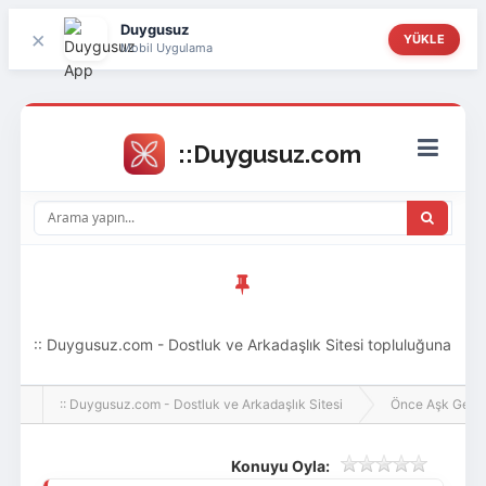
Duygusuz
×
YÜKLE
Mobil Uygulama
:: Duygusuz.com - Dostluk ve Arkadaşlık Sitesi topluluğuna
hoş geldin ziyaretçi! Aramıza katılmak istersen kayıt
:: Duygusuz.com - Dostluk ve Arkadaşlık Sitesi
Önce Aşk Gelir
olabilirsin, oldukça kolay ve zahmetsizdir.
Konuyu Oyla: