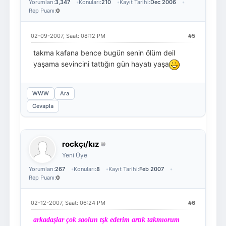
Yorumları:
3,347
Konuları:
210
Kayıt Tarihi:
Dec 2006
Rep Puanı:
0
02-09-2007, Saat: 08:12 PM
#5
takma kafana bence bugün senin ölüm deil
yaşama sevincini tattığın gün hayatı yaşa
WWW
Ara
Cevapla
rockçı/kız
Yeni Üye
Yorumları:
267
Konuları:
8
Kayıt Tarihi:
Feb 2007
Rep Puanı:
0
02-12-2007, Saat: 06:24 PM
#6
arkadaşlar çok saolun tşk ederim artık takmıorum