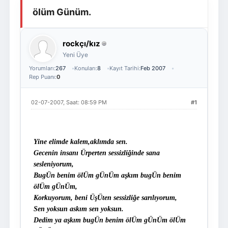
ölüm Günüm.
Giriş Yap
Üye Ol
rockçı/kız
Yeni Üye
Yorumları:
267
Konuları:
8
Kayıt Tarihi:
Feb 2007
Rep Puanı:
0
02-07-2007, Saat: 08:59 PM
#1
Yine elimde kalem,aklımda sen.
Gecenin insanı Ürperten sessizliğinde sana
sesleniyorum,
BugÜn benim ölÜm gÜnÜm aşkım bugÜn benim
ölÜm gÜnÜm,
Korkuyorum, beni ÜşÜten sessizliğe sarılıyorum,
Sen yoksun askım sen yoksun.
Dedim ya aşkım bugÜn benim ölÜm gÜnÜm ölÜm