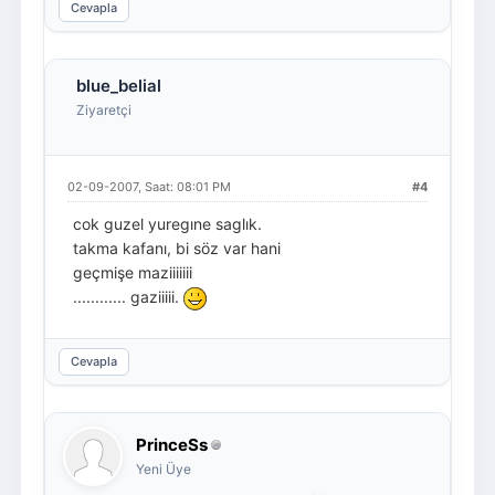
Cevapla
blue_belial
Ziyaretçi
02-09-2007, Saat: 08:01 PM
#4
cok guzel yuregıne saglık.
takma kafanı, bi söz var hani
geçmişe maziiiiiii
............ gaziiiii.
Cevapla
PrinceSs
Yeni Üye