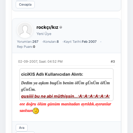
Cevapla
rockçı/kız
Yeni Üye
Yorumları:
267
Konuları:
8
Kayıt Tarihi:
Feb 2007
Rep Puanı:
0
02-09-2007, Saat: 04:52 PM
#3
ciciKIS Adlı Kullanıcıdan Alıntı:
Dedim ya aşkım bugÜn benim ölÜm gÜnÜm ölÜm
gÜnÜm.
qusiiii bu ne abi müthişsin...:A::A::A::A::A::A:
eee doğru ölüm günüm manitadan ayrıldık.ayıranlar
saolsun
Ara