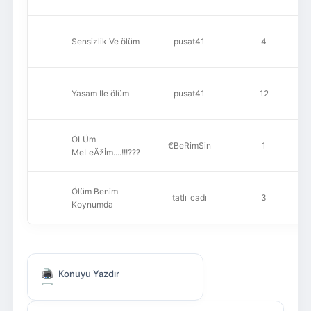
Sensizlik Ve ölüm
pusat41
4
Yasam Ile ölüm
pusat41
12
ÖLÜm
€BeRimSin
1
MeLeÄžİm....!!!???
Ölüm Benim
tatlı_cadı
3
Koynumda
Konuyu Yazdır