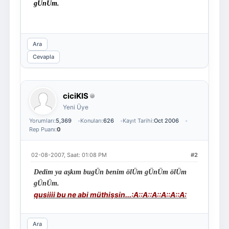
gÜnÜm.
Ara
Cevapla
ciciKIS
Yeni Üye
Yorumları:
5,369
Konuları:
626
Kayıt Tarihi:
Oct 2006
Rep Puanı:
0
02-08-2007, Saat: 01:08 PM
#2
Dedim ya aşkım bugÜn benim ölÜm gÜnÜm ölÜm
gÜnÜm.
qusiiii bu ne abi müthişsin...:A::A::A::A::A::A:
Ara