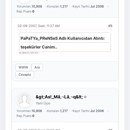
Yorumları:
10,906
Konuları:
1,217
Kayıt Tarihi:
Jul 2006
Rep Puanı:
0
02-08-2007, Saat: 11:27 AM
#5
PaPaTYa_PReNSeS Adlı Kullanıcıdan Alıntı:
teşekürler Canim..
rija ederimmm canım bnm....
WWW
Ara
Cevapla
&gt;As!_Mâ‚¬Lâ‚¬q&lt;
Yeni Üye
Yorumları:
10,906
Konuları:
1,217
Kayıt Tarihi:
Jul 2006
Rep Puanı:
0