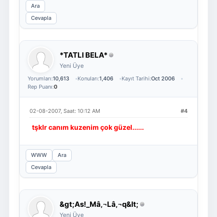
Ara
Cevapla
*TATLI BELA*
Yeni Üye
Yorumları:
10,613
Konuları:
1,406
Kayıt Tarihi:
Oct 2006
Rep Puanı:
0
02-08-2007, Saat: 10:12 AM
#4
tşklr canım kuzenim çok güzel......
WWW
Ara
Cevapla
&gt;As!_Mâ‚¬Lâ‚¬q&lt;
Yeni Üye