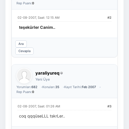
Rep Puanı:
0
02-08-2007, Saat: 12:15 AM
#2
teşekürler Canim..
Ara
Cevapla
yaraliyureq
Yeni Üye
Yorumları:
682
Konuları:
35
Kayıt Tarihi:
Feb 2007
Rep Puanı:
0
02-08-2007, Saat: 01:26 AM
#3
coq qqqüseLLL tskrLer..