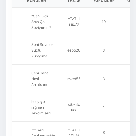
KONULAR
YAZAR
YORUMLAR
OKU
*Seni Çok
*TATLI
Ama Çok
10
3,
BELA*
Seviyorum*
Seni Sevmek
Suçtu
ezoo20
3
9
Yüreğime
Seni Sana
Nasil
roket55
3
1,
Anlatsam
herşeye
dâ‚¬n!z
rağmen
1
1,
kısı
sevdim seni
***Seni
*TATLI
5
1,
Seviyorum***
BELA*