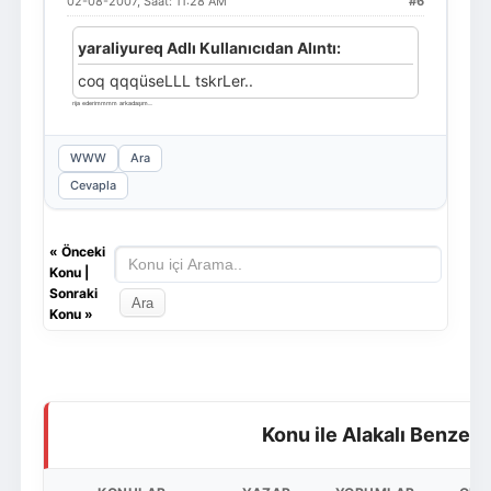
02-08-2007, Saat: 11:28 AM
#6
yaraliyureq Adlı Kullanıcıdan Alıntı:
coq qqqüseLLL tskrLer..
rija ederimmmm arkadaşım....
WWW
Ara
Cevapla
«
Önceki
Konu
|
Sonraki
Konu
»
Konu ile Alakalı Benzer 