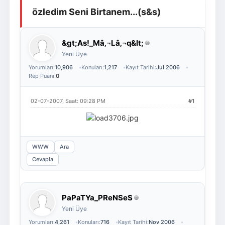
özledim Seni Birtanem...(s&s)
Giriş Yap
Üye Ol
&gt;As!_Mâ‚¬Lâ‚¬q&lt;
Yeni Üye
Yorumları:
10,906
Konuları:
1,217
Kayıt Tarihi:
Jul 2006
Rep Puanı:
0
02-07-2007, Saat: 09:28 PM
#1
WWW
Ara
Cevapla
PaPaTYa_PReNSeS
Yeni Üye
Yorumları:
4,261
Konuları:
716
Kayıt Tarihi:
Nov 2006