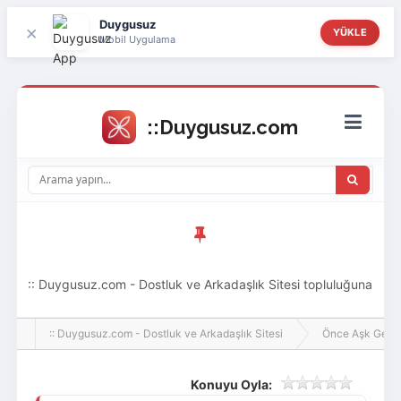
Duygusuz
×
YÜKLE
Mobil Uygulama
:: Duygusuz.com - Dostluk ve Arkadaşlık Sitesi topluluğuna
hoş geldin ziyaretçi! Aramıza katılmak istersen kayıt
:: Duygusuz.com - Dostluk ve Arkadaşlık Sitesi
Önce Aşk Gelir
olabilirsin, oldukça kolay ve zahmetsizdir.
Konuyu Oyla: