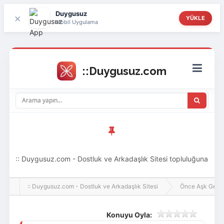
Duygusuz
×
YÜKLE
Mobil Uygulama
:: Duygusuz.com - Dostluk ve Arkadaşlık Sitesi topluluğuna
hoş geldin ziyaretçi! Aramıza katılmak istersen kayıt
:: Duygusuz.com - Dostluk ve Arkadaşlık Sitesi
Önce Aşk Gelir
olabilirsin, oldukça kolay ve zahmetsizdir.
Konuyu Oyla: