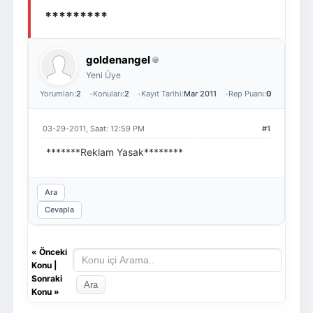
*********
Giriş Yap
Üye Ol
goldenangel
Yeni Üye
Yorumları:
2
Konuları:
2
Kayıt Tarihi:
Mar 2011
Rep Puanı:
0
03-29-2011, Saat: 12:59 PM
#1
*******Reklam Yasak********
Ara
Cevapla
«
Önceki
Konu
|
Sonraki
Konu
»