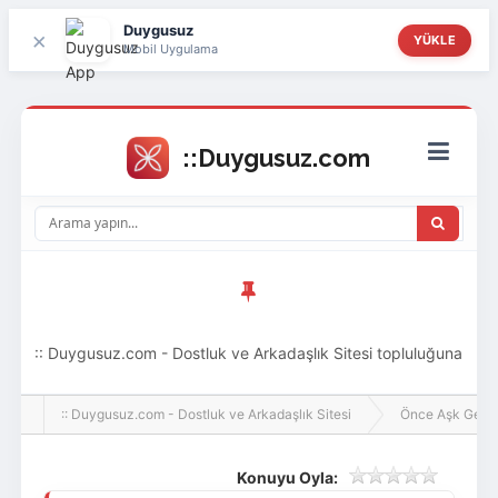
Duygusuz
×
YÜKLE
Mobil Uygulama
:: Duygusuz.com - Dostluk ve Arkadaşlık Sitesi topluluğuna
hoş geldin ziyaretçi! Aramıza katılmak istersen kayıt
:: Duygusuz.com - Dostluk ve Arkadaşlık Sitesi
Önce Aşk Gelir
olabilirsin, oldukça kolay ve zahmetsizdir.
Konuyu Oyla: