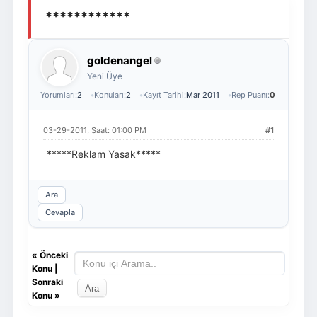
************
Giriş Yap
Üye Ol
goldenangel
Yeni Üye
Yorumları:
2
Konuları:
2
Kayıt Tarihi:
Mar 2011
Rep Puanı:
0
03-29-2011, Saat: 01:00 PM
#1
*****Reklam Yasak*****
Ara
Cevapla
«
Önceki
Konu
|
Sonraki
Konu
»