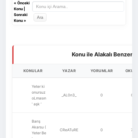
«
Önceki
Konu
|
Sonraki
Konu
»
Konu ile Alakalı Benzer 
KONULAR
YAZAR
YORUMLAR
OKUN
Yeter ki
onursuz
_AL0n3_
0
669
oLmasın
' aşk '
Barış
Akarsu (
CReATuRE
0
749
Yeter Be