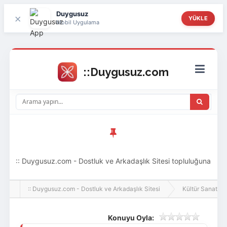
Duygusuz
×
YÜKLE
Mobil Uygulama
:: Duygusuz.com - Dostluk ve Arkadaşlık Sitesi topluluğuna
hoş geldin ziyaretçi! Aramıza katılmak istersen kayıt
:: Duygusuz.com - Dostluk ve Arkadaşlık Sitesi
Kültür Sanat
olabilirsin, oldukça kolay ve zahmetsizdir.
Konuyu Oyla: