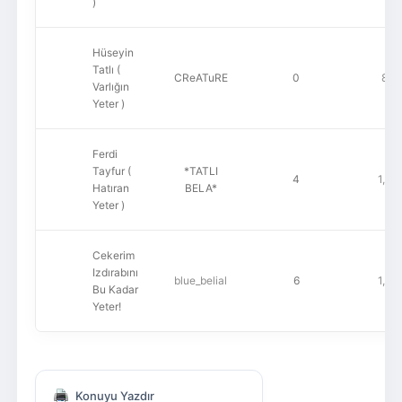
)
Hüseyin
Tatlı (
CReATuRE
0
823
Varlığın
Yeter )
Ferdi
Tayfur (
*TATLI
4
1,08
Hatıran
BELA*
Yeter )
Cekerim
Izdırabını
blue_belial
6
1,08
Bu Kadar
Yeter!
Konuyu Yazdır