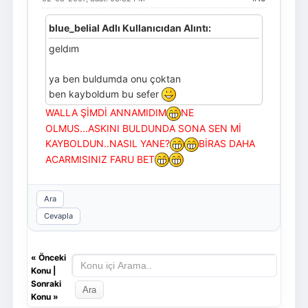
blue_belial Adlı Kullanıcıdan Alıntı:
geldım
ya ben buldumda onu çoktan
ben kayboldum bu sefer
WALLA ŞİMDİ ANNAMIDIM
NE
OLMUS...ASKINI BULDUNDA SONA SEN Mİ
KAYBOLDUN..NASIL YANE?
BİRAS DAHA
ACARMISINIZ FARU BET
Ara
Cevapla
«
Önceki
Konu
|
Sonraki
Konu
»