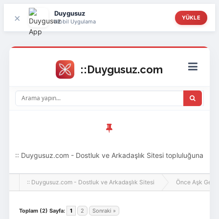
Duygusuz
×
YÜKLE
Mobil Uygulama
:: Duygusuz.com - Dostluk ve Arkadaşlık Sitesi topluluğuna
hoş geldin ziyaretçi! Aramıza katılmak istersen kayıt
:: Duygusuz.com - Dostluk ve Arkadaşlık Sitesi
Önce Aşk Gelir
olabilirsin, oldukça kolay ve zahmetsizdir.
Toplam (2) Sayfa:
1
2
Sonraki »