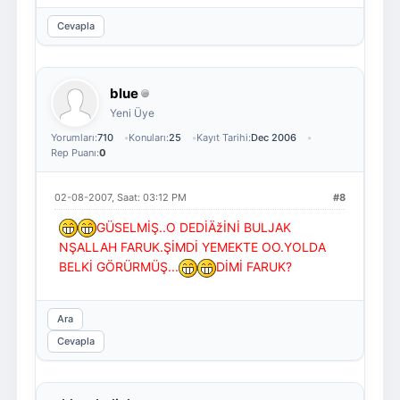
Cevapla
blue
Yeni Üye
Yorumları:
710
Konuları:
25
Kayıt Tarihi:
Dec 2006
Rep Puanı:
0
02-08-2007, Saat: 03:12 PM
#8
GÜSELMİŞ..O DEDİÄžİNİ BULJAK
NŞALLAH FARUK.ŞİMDİ YEMEKTE OO.YOLDA
BELKİ GÖRÜRMÜŞ...
DİMİ FARUK?
Ara
Cevapla