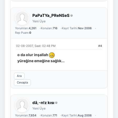
PaPaTYa_PReNSeS
Yeni Üye
Yorumları:
4,261
Konuları:
716
Kayıt Tarihi:
Nov 2006
Rep Puanı:
0
02-08-2007, Saat: 02:48 PM
#4
o da olur inşallah
yüreğine emeğine sağlık...
Ara
Cevapla
dâ‚¬n!z kısı
Yeni Üye
Yorumları:
7,654
Konuları:
771
Kayıt Tarihi:
Aug 2006