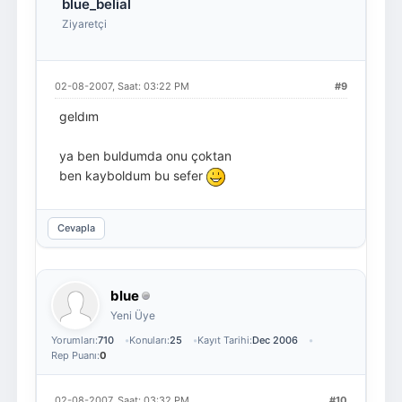
blue_belial
Ziyaretçi
02-08-2007, Saat: 03:22 PM
#9
geldım
ya ben buldumda onu çoktan
ben kayboldum bu sefer
Cevapla
blue
Yeni Üye
Yorumları:
710
Konuları:
25
Kayıt Tarihi:
Dec 2006
Rep Puanı:
0
02-08-2007, Saat: 03:32 PM
#10