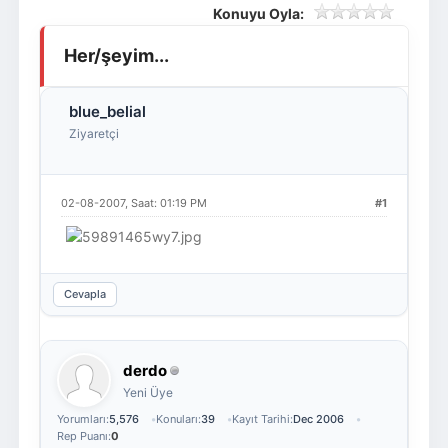
Konuyu Oyla:
Giriş Yap
Üye Ol
Her/şeyim...
blue_belial
Ziyaretçi
02-08-2007, Saat: 01:19 PM
#1
Cevapla
derdo
Yeni Üye
Yorumları:
5,576
Konuları:
39
Kayıt Tarihi:
Dec 2006
Rep Puanı:
0