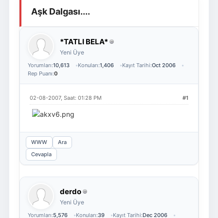
Aşk Dalgası....
Giriş Yap
Üye Ol
*TATLI BELA*
Yeni Üye
Yorumları:
10,613
Konuları:
1,406
Kayıt Tarihi:
Oct 2006
Rep Puanı:
0
02-08-2007, Saat: 01:28 PM
#1
WWW
Ara
Cevapla
derdo
Yeni Üye
Yorumları:
5,576
Konuları:
39
Kayıt Tarihi:
Dec 2006