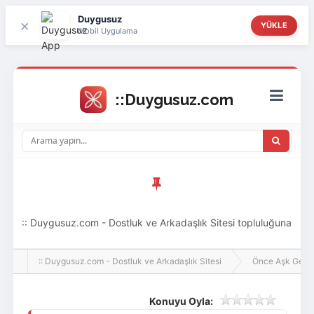
Duygusuz
×
YÜKLE
Mobil Uygulama
:: Duygusuz.com - Dostluk ve Arkadaşlık Sitesi topluluğuna
hoş geldin ziyaretçi! Aramıza katılmak istersen kayıt
:: Duygusuz.com - Dostluk ve Arkadaşlık Sitesi
Önce Aşk Gelir
olabilirsin, oldukça kolay ve zahmetsizdir.
Konuyu Oyla: