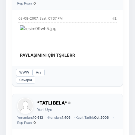
Rep Puanı:
0
02-08-2007, Saat: 01:37 PM
#2
PAYLAŞIMIN İÇİN TŞKLERR
WWW
Ara
Cevapla
*TATLI BELA*
Yeni Üye
Yorumları:
10,613
Konuları:
1,406
Kayıt Tarihi:
Oct 2006
Rep Puanı:
0