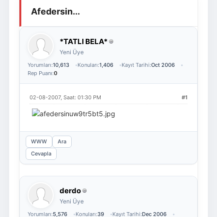
Afedersin...
Giriş Yap
Üye Ol
*TATLI BELA*
Yeni Üye
Yorumları:
10,613
Konuları:
1,406
Kayıt Tarihi:
Oct 2006
Rep Puanı:
0
02-08-2007, Saat: 01:30 PM
#1
WWW
Ara
Cevapla
derdo
Yeni Üye
Yorumları:
5,576
Konuları:
39
Kayıt Tarihi:
Dec 2006