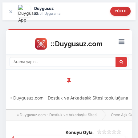
Duygusuz
×
YÜKLE
Mobil Uygulama
:: Duygusuz.com - Dostluk ve Arkadaşlık Sitesi topluluğuna
hoş geldin ziyaretçi! Aramıza katılmak istersen kayıt
:: Duygusuz.com - Dostluk ve Arkadaşlık Sitesi
Önce Aşk Gelir
olabilirsin, oldukça kolay ve zahmetsizdir.
Konuyu Oyla: