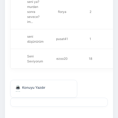
seni ya?
murdan
sonra
florya
2
1,
sevece?
im...
seni
pusat41
1
7
düşünürüm
Seni
ezoo20
18
2,
Seviyorum
Konuyu Yazdır