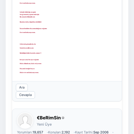
Evet seni kıskanıyorum.
Sabırla biriktirip sevgimi
Sevgi cenneti yaptım senin için
Bu cennette ilkimdin sen
Bundan daha de
ğ
erli ne olabilirdi
İ
nsanı bezdiren doyumsuzlu
ğ
una ra
ğ
men
Evet seni kıskanıyorum.
Gökyüzü güne
ş
li olsa da
Sensiz karanlıktayım
Besledi
ğ
im hisler kurudu amma!!!
her
ş
eye ama her
ş
eye ra
ğ
men
Hala aklımdasın, hala seviyorum
Duymak iste
ğ
in buysa
Hala evet seni kıskanıyorum.
Ara
Cevapla
€BeRimSin
Yeni Üye
Yorumları:
19,657
Konuları:
2,192
Kayıt Tarihi:
Sep 2006