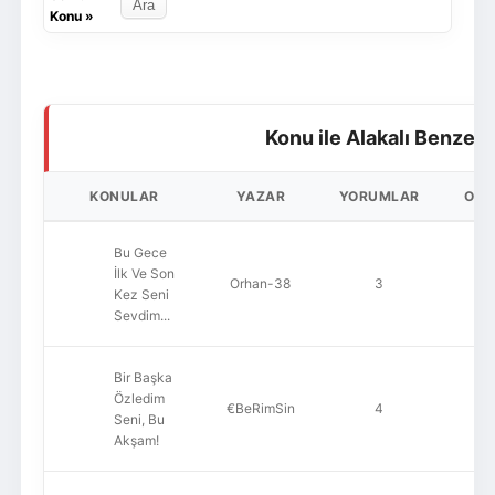
Konu
»
Konu ile Alakalı Benzer 
KONULAR
YAZAR
YORUMLAR
OK
Bu Gece
İlk Ve Son
Orhan-38
3
1,
Kez Seni
Sevdim...
Bir Başka
Özledim
€BeRimSin
4
1,
Seni, Bu
Akşam!