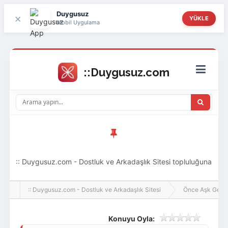
Duygusuz
×
YÜKLE
Mobil Uygulama
:: Duygusuz.com - Dostluk ve Arkadaşlık Sitesi topluluğuna
hoş geldin ziyaretçi! Aramıza katılmak istersen kayıt
:: Duygusuz.com - Dostluk ve Arkadaşlık Sitesi
Önce Aşk Gelir
olabilirsin, oldukça kolay ve zahmetsizdir.
Konuyu Oyla: