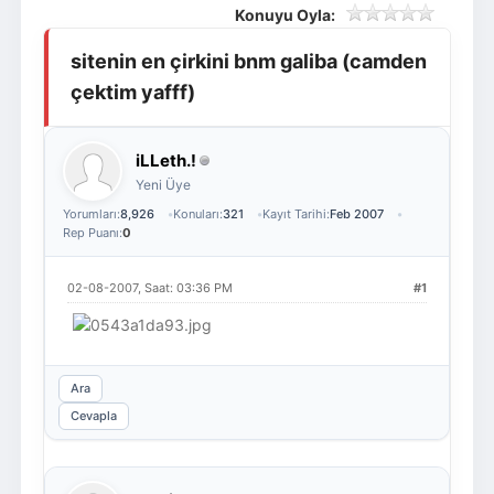
Konuyu Oyla:
Giriş Yap
Üye Ol
sitenin en çirkini bnm galiba (camden
çektim yafff)
iLLeth.!
Yeni Üye
Yorumları:
8,926
Konuları:
321
Kayıt Tarihi:
Feb 2007
Rep Puanı:
0
02-08-2007, Saat: 03:36 PM
#1
Ara
Cevapla