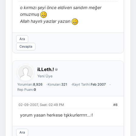
o kırmızı şeyi önce eldiven sandım meğer
omuzmuş
Allah hayırlı yaızlar yazsın
Ara
Cevapla
iLLeth.!
Yeni Üye
Yorumları:
8,926
Konuları:
321
Kayıt Tarihi:
Feb 2007
Rep Puanı:
0
02-09-2007, Saat: 02:49 PM
#8
yorum yasan herkese tşkkurlerrrrr...:!
Ara