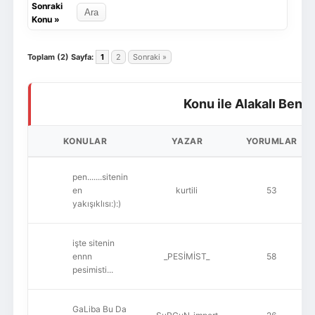
Sonraki
Konu
»
Toplam (2) Sayfa:
1
2
Sonraki »
Konu ile Alakalı Benz
KONULAR
YAZAR
YORUMLAR
pen.......sitenin
en
kurtili
53
yakışıklısı:):)
işte sitenin
ennn
_PESİMİST_
58
pesimisti...
GaLiba Bu Da