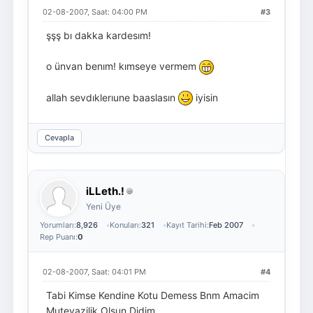
02-08-2007, Saat: 04:00 PM
#3
şşş bı dakka kardesım!
o ünvan benım! kımseye vermem
allah sevdıklerıune baaslasın
iyisin
Cevapla
iLLeth.!
Yeni Üye
Yorumları:
8,926
Konuları:
321
Kayıt Tarihi:
Feb 2007
Rep Puanı:
0
02-08-2007, Saat: 04:01 PM
#4
Tabi Kimse Kendine Kotu Demess Bnm Amacim
Mutevazilik Olsun Didim...