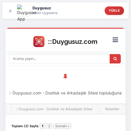
Duygusuz
×
YÜKLE
Mobil Uygulama
:: Duygusuz.com - Dostluk ve Arkadaşlık Sitesi topluluğuna
hoş geldin ziyaretçi! Aramıza katılmak istersen kayıt
:: Duygusuz.com - Dostluk ve Arkadaşlık Sitesi
Resimler
olabilirsin, oldukça kolay ve zahmetsizdir.
Toplam (2) Sayfa:
1
2
Sonraki »