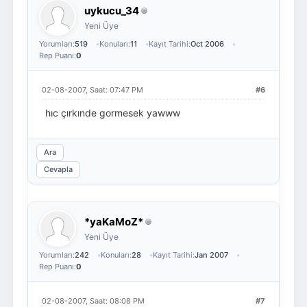
uykucu_34
Yeni Üye
Yorumları:
519
Konuları:
11
Kayıt Tarihi:
Oct 2006
Rep Puanı:
0
02-08-2007, Saat: 07:47 PM
#6
hıc çırkınde gormesek yawww
Ara
Cevapla
*yaKaMoZ*
Yeni Üye
Yorumları:
242
Konuları:
28
Kayıt Tarihi:
Jan 2007
Rep Puanı:
0
02-08-2007, Saat: 08:08 PM
#7