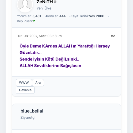
ZeNiTH
Yeni Üye
Yorumları:
5,481
Konuları:
444
Kayıt Tarihi:
Nov 2006
Rep Puanı:
2
02-08-2007, Saat: 03:58 PM
#2
Öyle Deme KArdes ALLAH ın Yarattığı Hersey
GüzeLdir...
Sende İyisin Kötü DeğiLsinki..
ALLAH Sevdiklerine Bağışlasın
WWW
Ara
Cevapla
blue_belial
Ziyaretçi