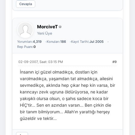
Cevapla
MorciveT
Yeni Üye
Yorumları:
4,319
Konuları:
186
Kayıt Tarihi:
Jul 2005
Rep Puanı:
0
02-09-2007, Saat: 03:15 PM
#9
İnsanın içi güzel olmadıkça, dostları için
varolmadıkça, yaşamdan tat almadıkça, ailesini
sevmedikçe, aklında hep çıkar hep kin varsa, bir
karıncayı zevk ugruna öldürüyorsa, ne kadar
yakışıklı olursa olsun, o şahıs sadece koca bir
HİÇ'tir... Sen en azından varsın... Ben çirkin die
bir tanım bilmiyorum... Allah'ın yarattığı herşey
güzeldir ve tektir...