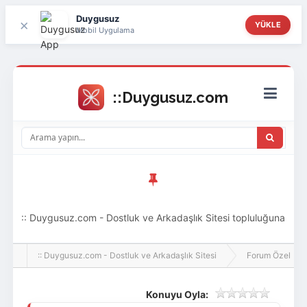
Duygusuz
×
YÜKLE
Mobil Uygulama
:: Duygusuz.com - Dostluk ve Arkadaşlık Sitesi topluluğuna
hoş geldin ziyaretçi! Aramıza katılmak istersen kayıt
:: Duygusuz.com - Dostluk ve Arkadaşlık Sitesi
Forum Özel
olabilirsin, oldukça kolay ve zahmetsizdir.
Konuyu Oyla: