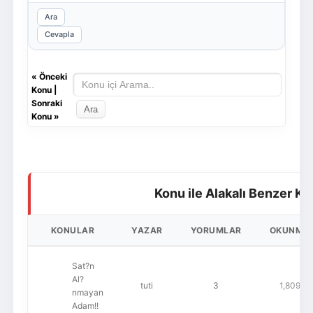
Ara
Cevapla
«
Önceki
Konu
|
Sonraki
Konu
»
Konu ile Alakalı Benzer Ko
KONULAR
YAZAR
YORUMLAR
OKUNMA
Sat?n
Al?
tuti
3
1,809
nmayan
Adam!!