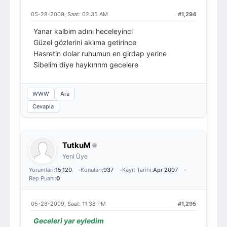
05-28-2009, Saat: 02:35 AM
#1,294
Yanar kalbim adını heceleyinci
Güzel gözlerini aklıma getirince
Hasretin dolar ruhumun en girdap yerine
Sibelim diye haykırırım gecelere
WWW
Ara
Cevapla
TutkuM
Yeni Üye
Yorumları:
15,120
Konuları:
937
Kayıt Tarihi:
Apr 2007
Rep Puanı:
0
05-28-2009, Saat: 11:38 PM
#1,295
Geceleri yar eyledim