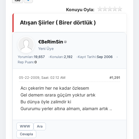
130
Giriş Yap
Üye Ol
Konuyu Oyla:
Atışan Şiirler ( Birer dörtlük )
€BeRimSin
Yeni Üye
Yorumları:
19,657
Konuları:
2,192
Kayıt Tarihi:
Sep 2006
Rep Puanı:
0
05-22-2009, Saat: 02:12 AM
#1,291
Acı çekerim her ne kadar özlesem
Gel demem ısrara güçüm yoktur artık
Bu dünya öyle zalimdir ki
Gururumu yerler altına almam, alamam artık ..
WWW
Ara
Cevapla