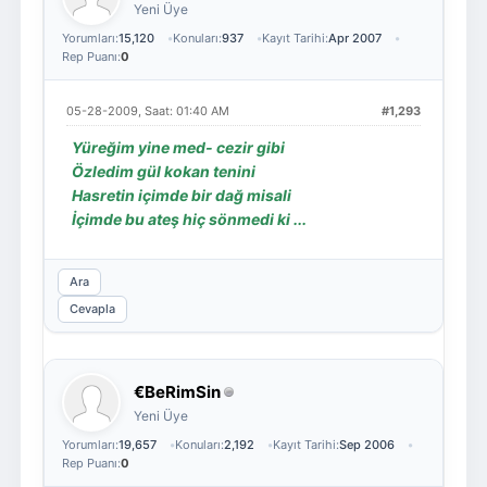
Yeni Üye
Yorumları:
15,120
Konuları:
937
Kayıt Tarihi:
Apr 2007
Rep Puanı:
0
05-28-2009, Saat: 01:40 AM
#1,293
Yüreğim yine med- cezir gibi
Özledim gül kokan tenini
Hasretin içimde bir dağ misali
İçimde bu ateş hiç sönmedi ki ...
Ara
Cevapla
€BeRimSin
Yeni Üye
Yorumları:
19,657
Konuları:
2,192
Kayıt Tarihi:
Sep 2006
Rep Puanı:
0