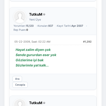
TutkuM
Yeni Üye
Yorumları:
15,120
Konuları:
937
Kayıt Tarihi:
Apr 2007
Rep Puanı:
0
05-22-2009, Saat: 02:22 AM
#1,292
Hayat zalim diyen çok
Sende gururdan eser yok
Gözlerime iyi bak
Sözlerimle yat kalk...
Ara
Cevapla
TutkuM