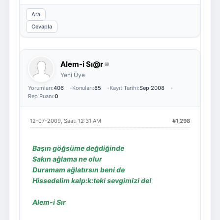
Ara
Cevapla
Alem-i Sı@r
Yeni Üye
Yorumları:
406
Konuları:
85
Kayıt Tarihi:
Sep 2008
Rep Puanı:
0
12-07-2009, Saat: 12:31 AM
#1,298
Başın göğsüme değdiğinde
Sakın ağlama ne olur
Duramam ağlatırsın beni de
Hissedelim kalp:k:teki sevgimizi de!
Alem-i Sır