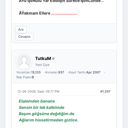
ÃŸu qöNülü Yar Eddiqin Sürece qönLünde ..
ÃŸakmam Ellere
.......................
Ara
Cevapla
TutkuM
Yeni Üye
Yorumları:
15,120
Konuları:
937
Kayıt Tarihi:
Apr 2007
Rep Puanı:
0
12-06-2009, Saat: 09:17 PM
#1,297
Elalemden banane
Sensin bir tek kalbimde
Başım göğsüne değdiğim de
Ağlarım hissetirmeden gizlice.