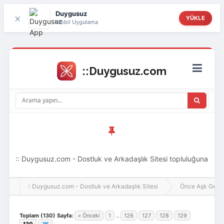
Duygusuz
×
YÜKLE
Mobil Uygulama
:: Duygusuz.com - Dostluk ve Arkadaşlık Sitesi topluluğuna
hoş geldin ziyaretçi! Aramıza katılmak istersen kayıt
:: Duygusuz.com - Dostluk ve Arkadaşlık Sitesi
Önce Aşk Gelir
olabilirsin, oldukça kolay ve zahmetsizdir.
Toplam (130) Sayfa:
« Önceki
1
..
126
127
128
129