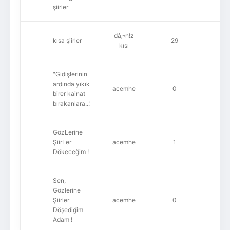
şiirler
dâ‚¬n!z
kısa şiirler
29
3,
kısı
"Gidişlerinin
ardında yıkık
acemhe
0
8
birer kainat
bırakanlara..."
GözLerine
ŞiirLer
acemhe
1
9
Dökeceğim !
Sen,
Gözlerine
Şiirler
acemhe
0
8
Döşediğim
Adam !