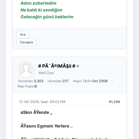
Adını ezberledim
Ne kaldı ki sevdiğim
Geleceğin günü beklerim
Ara
Cevapla
# PÃ¨Â®iMÂ§ii #
Yeni Üye
Yorumları:
3,303
Konuları:
217
Kayıt Tarihi:
Oct 2009
Rep Puanı:
0
12-06-2009, Saat: 09:03 PM
#1,296
aSkın ÃŸende ,,
ÃŸasını Egmem Yerlere ..