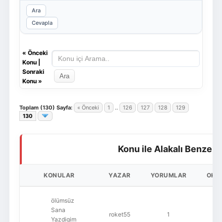
Ara
Cevapla
«
Önceki
Konu
|
Sonraki
Konu
»
Toplam (130) Sayfa:
« Önceki
1
..
126
127
128
129
130
Konu ile Alakalı Benzer 
KONULAR
YAZAR
YORUMLAR
OKU
ölümsüz
Sana
roket55
1
8
Yazdigim