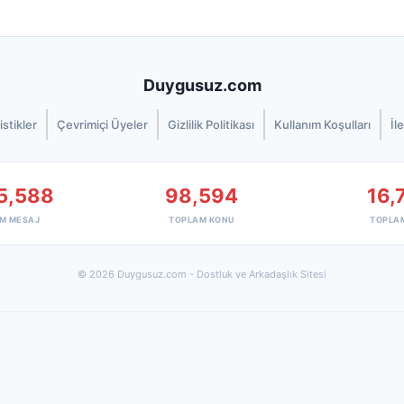
Duygusuz.com
istikler
Çevrimiçi Üyeler
Gizlilik Politikası
Kullanım Koşulları
İl
5,588
98,594
16,
M MESAJ
TOPLAM KONU
TOPLA
© 2026 Duygusuz.com - Dostluk ve Arkadaşlık Sitesi