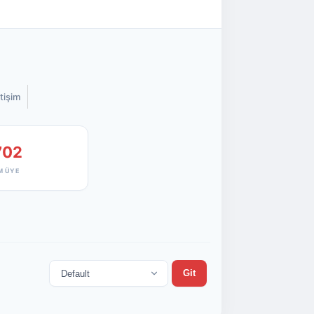
etişim
702
M ÜYE