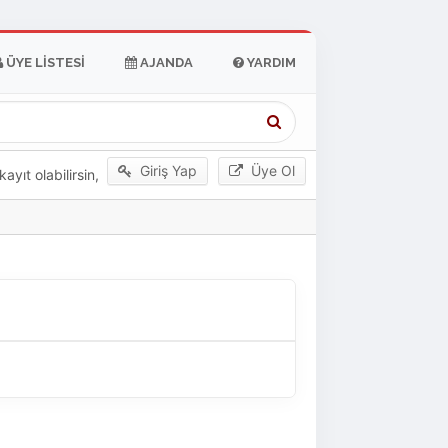
ÜYE LISTESI
AJANDA
YARDIM
Giriş Yap
Üye Ol
yıt olabilirsin,