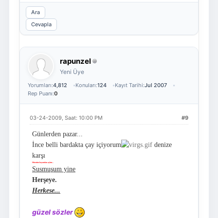
Ara
Cevapla
rapunzel
Yeni Üye
Yorumları:
4,812
Konuları:
124
Kayıt Tarihi:
Jul 2007
Rep Puanı:
0
03-24-2009, Saat: 10:00 PM
#9
Günlerden pazar...
İnce belli bardakta çay içiyorum
denize
karşı
Hüznüm başımdan aşkın...
Susmuşum yine
Herşeye.
Herkese...
güzel sözler