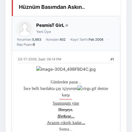
Hüznüm Basımdan Askın..
Giriş Yap
Üye Ol
PesmisT GirL
Yeni Üye
Yorumları:
5,663
Konuları:
402
Kayıt Tarihi:
Feb 2008
Rep Puanı:
0
03-17-2009, Saat: 06:14 PM
#1
Günlerden pazar...
İnce belli bardakta çay içiyorum
denize
karşı
Hüznüm başımdan aşkın...
Susmuşum yine
Herşeye.
Herkese...
Avazım çıktığı kadar
...
Sonra...