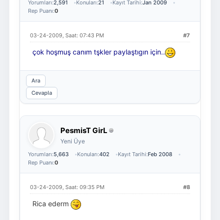
Yorumları:
2,591
Konuları:
21
Kayıt Tarihi:
Jan 2009
Rep Puanı:
0
03-24-2009, Saat: 07:43 PM
#7
çok hoşmuş canım tşkler paylaştıgın için..
Ara
Cevapla
PesmisT GirL
Yeni Üye
Yorumları:
5,663
Konuları:
402
Kayıt Tarihi:
Feb 2008
Rep Puanı:
0
03-24-2009, Saat: 09:35 PM
#8
Rica ederm