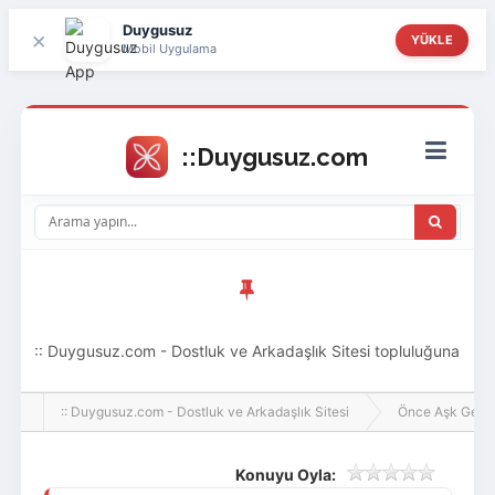
Duygusuz
×
YÜKLE
Mobil Uygulama
:: Duygusuz.com - Dostluk ve Arkadaşlık Sitesi topluluğuna
hoş geldin ziyaretçi! Aramıza katılmak istersen kayıt
:: Duygusuz.com - Dostluk ve Arkadaşlık Sitesi
Önce Aşk Gelir
olabilirsin, oldukça kolay ve zahmetsizdir.
Konuyu Oyla: