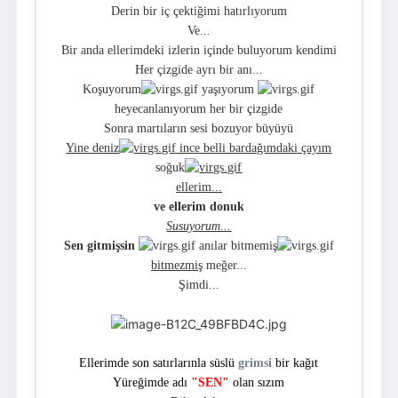
Derin bir iç çektiğimi hatırlıyorum
Ve...
Bir anda ellerimdeki izlerin içinde buluyorum kendimi
Her çizgide ayrı bir anı...
Koşuyorum
yaşıyorum
heyecanlanıyorum her bir çizgide
Sonra martıların sesi bozuyor büyüyü
Yine deniz
ince belli bardağımdaki çayım
soğuk
ellerim...
ve ellerim donuk
Susuyorum...
Sen gitmişsin
anılar bitmemiş
bitmezmiş
meğer...
Şimdi...
Ellerimde son satırlarınla süslü
grimsi
bir kağıt
Yüreğimde adı
"SEN"
olan sızım