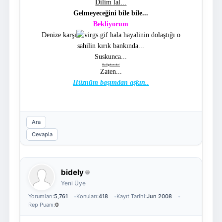
Dilim lal...
Gelmeyeceğini bile bile...
Bekliyorum
Denize karşı
hala hayalinin dolaştığı o
sahilin kırık bankında...
Suskunca...
Hadi gel ne olur!
Zaten...
Hüznüm başımdan aşkın..
Ara
Cevapla
bidely
Yeni Üye
Yorumları:
5,761
Konuları:
418
Kayıt Tarihi:
Jun 2008
Rep Puanı:
0