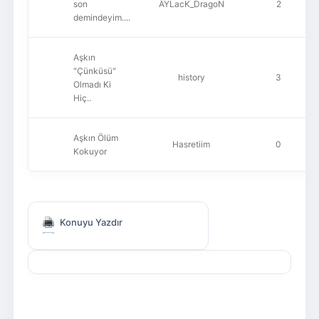
son
ÃŸLacK_DragoN
2
demindeyim....
Aşkın
"Çünküsü"
history
3
Olmadı Ki
Hiç..
Aşkın Ölüm
Hasretiim
0
Kokuyor
Konuyu Yazdır