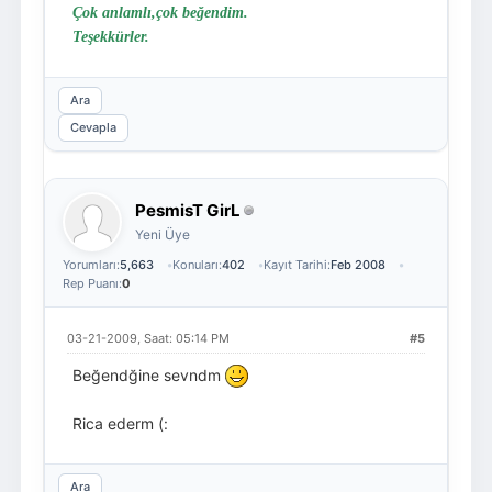
Çok anlamlı,çok beğendim.
Teşekkürler.
Ara
Cevapla
PesmisT GirL
Yeni Üye
Yorumları:
5,663
Konuları:
402
Kayıt Tarihi:
Feb 2008
Rep Puanı:
0
03-21-2009, Saat: 05:14 PM
#5
Beğendğine sevndm
Rica ederm (:
Ara