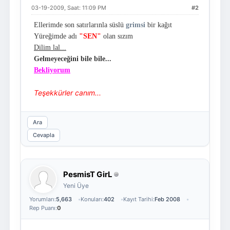
03-19-2009, Saat: 11:09 PM
#2
Ellerimde son satırlarınla süslü
grimsi
bir kağıt
Yüreğimde adı
"SEN"
olan sızım
Dilim lal...
Gelmeyeceğini bile bile...
Bekliyorum
Teşekkürler canım...
Ara
Cevapla
PesmisT GirL
Yeni Üye
Yorumları:
5,663
Konuları:
402
Kayıt Tarihi:
Feb 2008
Rep Puanı:
0