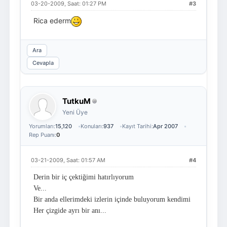
03-20-2009, Saat: 01:27 PM
#3
Rica ederm
Ara
Cevapla
TutkuM
Yeni Üye
Yorumları:
15,120
Konuları:
937
Kayıt Tarihi:
Apr 2007
Rep Puanı:
0
03-21-2009, Saat: 01:57 AM
#4
Derin bir iç çektiğimi hatırlıyorum
Ve...
Bir anda ellerimdeki izlerin içinde buluyorum kendimi
Her çizgide ayrı bir anı...