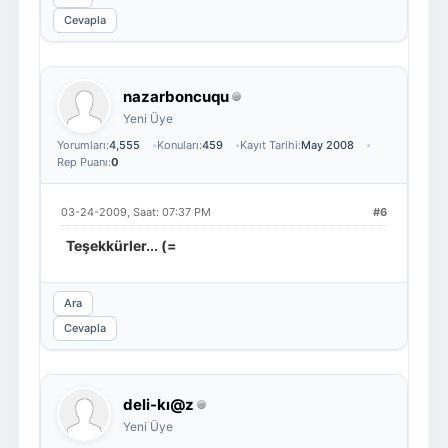
Cevapla
nazarboncuqu
Yeni Üye
Yorumları:
4,555
Konuları:
459
Kayıt Tarihi:
May 2008
Rep Puanı:
0
03-24-2009, Saat: 07:37 PM
#6
Teşekkürler... (=
Ara
Cevapla
deli-kı@z
Yeni Üye