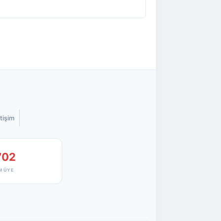
etişim
702
M ÜYE