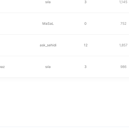
sıla
3
1,145
MaSaL
0
752
ask_sehidi
12
1,857
maz
sıla
3
986