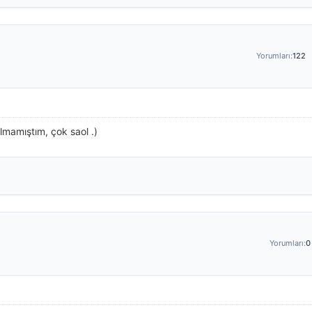
Yorumları:
122
lmamıştım, çok saol .)
Yorumları:
0