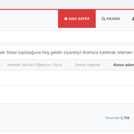
ANA SAYFA
ARAMA
k Sitesi topluluğuna hoş geldin ziyaretçi! Aramıza katılmak istersen ka
Komedi / Mizah / Eğlence / Oyun
Online Videolar
Kızsız ada
Yorumları:
2,706