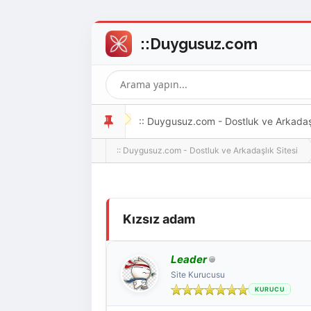
:: Duygusuz.com - Dostluk ve Arkadaşlı
:: Duygusuz.com - Dostluk ve Arkadaşlık Sitesi
oldukça kolay ve zahmetsizdir.
Derecelendirme: 0/5 - 0 oy
1
2
3
4
5
Kızsız adam
Leader
Site Kurucusu