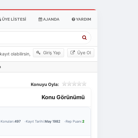
ÜYE LISTESI
AJANDA
YARDIM
Giriş Yap
Üye Ol
yıt olabilirsin,
m
Konuyu Oyla:
Konu Görünümü
Konuları:
497
Kayıt Tarihi:
May 1982
Rep Puanı:
2