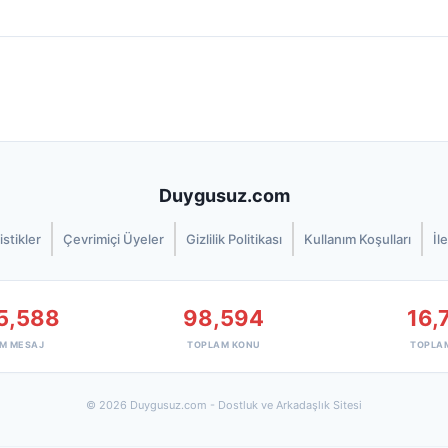
Duygusuz.com
istikler
Çevrimiçi Üyeler
Gizlilik Politikası
Kullanım Koşulları
İl
5,588
98,594
16,
M MESAJ
TOPLAM KONU
TOPLA
© 2026 Duygusuz.com - Dostluk ve Arkadaşlık Sitesi