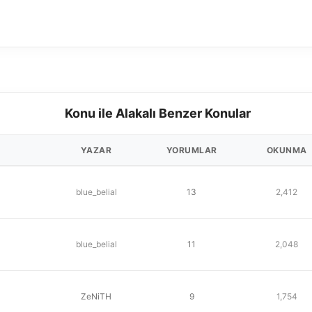
Konu ile Alakalı Benzer Konular
YAZAR
YORUMLAR
OKUNMA
blue_belial
13
2,412
blue_belial
11
2,048
ZeNiTH
9
1,754