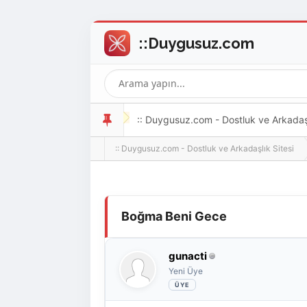
:: Duygusuz.com - Dostluk ve Arkadaşlı
:: Duygusuz.com - Dostluk ve Arkadaşlık Sitesi
oldukça kolay ve zahmetsizdir.
Derecelendirme: 0/5 - 0 oy
1
2
3
4
5
Boğma Beni Gece
gunacti
Yeni Üye