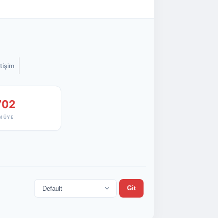
etişim
702
M ÜYE