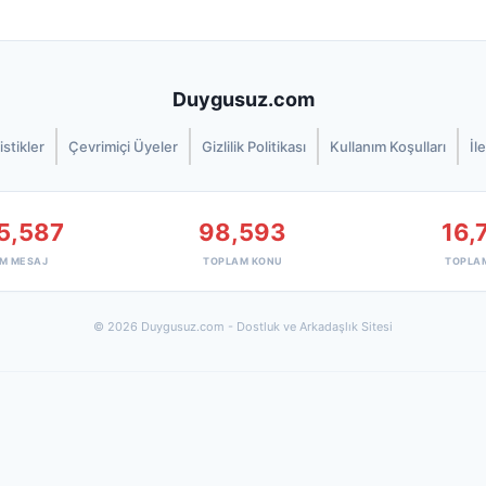
Duygusuz.com
istikler
Çevrimiçi Üyeler
Gizlilik Politikası
Kullanım Koşulları
İl
5,587
98,593
16,
M MESAJ
TOPLAM KONU
TOPLA
© 2026 Duygusuz.com - Dostluk ve Arkadaşlık Sitesi