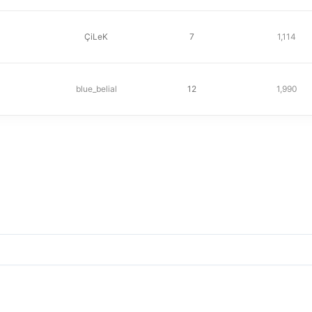
ÇiLeK
7
1,114
blue_belial
12
1,990