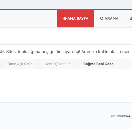
ANA SAYFA
ARAMA
k Sitesi topluluğuna hoş geldin ziyaretçi! Aramıza katılmak istersen ka
Önce Aşk Gelir
Kendi Şiirleriniz
Boğma Beni Gece
Yorumları:
63