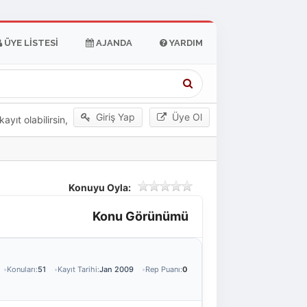
ÜYE LISTESI
AJANDA
YARDIM
Giriş Yap
Üye Ol
yıt olabilirsin,
Konuyu Oyla:
Konu Görünümü
Konuları:
51
Kayıt Tarihi:
Jan 2009
Rep Puanı:
0