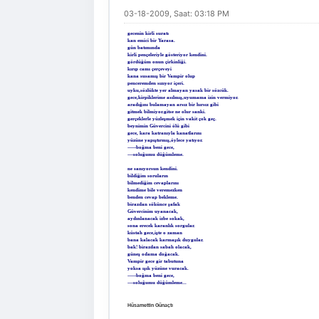
03-18-2009, Saat: 03:18 PM
gecenin kirli suratı
kan emici bir Yarasa.
gün batımında
kirli pençeleriyle gösteriyor kendini.
gördüğüm onun çirkinliği.
kırıp camı çerçeveyi
kana susamış bir Vampir olup
penceremden sızıyor içeri.
uyku,sözlükte yer almayan yasak bir sözcük.
gece,kirpiklerime asılmış,uyumama izin vermiyor.
aradığını bulamayan arsız bir hırsız gibi
gitmek bilmiyor.gitse ne olur sanki.
gerçeklerle yüzleşmek için vakit çok geç.
beynimin Güvercini ölü gibi
gece, kara katranıyla kanatlarını
yüzüne yapıştırmış,öylece yatıyor.
------boğma beni gece,
----soluğumu düğümleme.
ne sanıyorsun kendini.
bildiğim soruların
bilmediğim cevaplarını
kendime bile veremezken
benden cevap bekleme.
birazdan sökünce şafak
Güvercinim uyanacak,
aydınlanacak izbe sokak,
sona erecek karanlık sorgular.
küstah gece,işte o zaman
bana kalacak karmaşık duygular.
bak! birazdan sabah olacak,
güneş odama doğacak.
Vampir gece gir tabutuna
yoksa ışık yüzüne vuracak.
------boğma beni gece,
----soluğumu düğümleme...
Hüsamettin Günaçtı