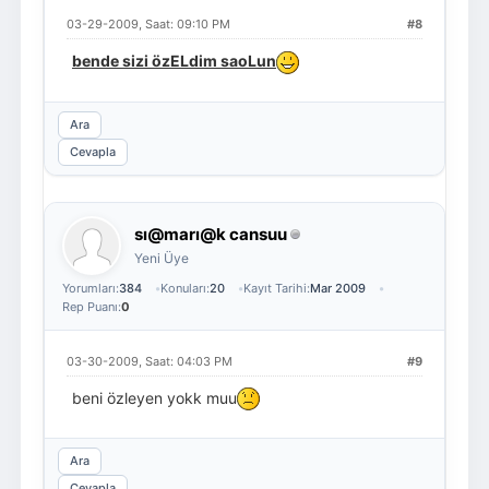
03-29-2009, Saat: 09:10 PM
#8
bende sizi özELdim saoLun
Ara
Cevapla
sı@marı@k cansuu
Yeni Üye
Yorumları:
384
Konuları:
20
Kayıt Tarihi:
Mar 2009
Rep Puanı:
0
03-30-2009, Saat: 04:03 PM
#9
beni özleyen yokk muu
Ara
Cevapla