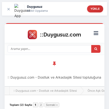
Duygusuz
×
YÜKLE
Mobil Uygulama
:: Duygusuz.com - Dostluk ve Arkadaşlık Sitesi topluluğuna
hoş geldin ziyaretçi! Aramıza katılmak istersen kayıt
:: Duygusuz.com - Dostluk ve Arkadaşlık Sitesi
Önce Aşk Gelir
olabilirsin, oldukça kolay ve zahmetsizdir.
Toplam (2) Sayfa:
1
2
Sonraki »