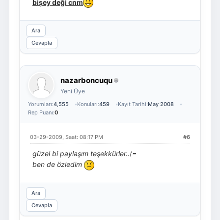
bişey deği cnm
Ara
Cevapla
nazarboncuqu
Yeni Üye
Yorumları:
4,555
Konuları:
459
Kayıt Tarihi:
May 2008
Rep Puanı:
0
03-29-2009, Saat: 08:17 PM
#6
güzel bi paylaşım teşekkürler..(=
ben de özledim
Ara
Cevapla