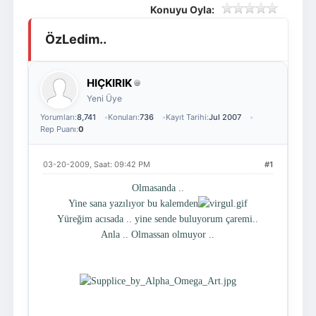
Konuyu Oyla:
Giriş Yap
Üye Ol
ÖzLedim..
HIÇKIRIK
Yeni Üye
Yorumları:
8,741
Konuları:
736
Kayıt Tarihi:
Jul 2007
Rep Puanı:
0
03-20-2009, Saat: 09:42 PM
#1
Olmasanda ..
Yine sana yazılıyor bu kalemden
Yüreğim acısada .. yine sende buluyorum çaremi..
Anla .. Olmassan olmuyor ..