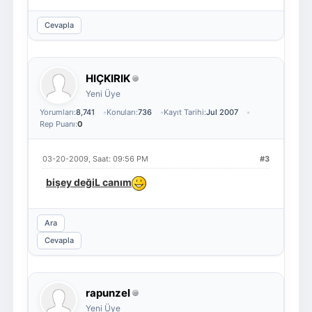
Cevapla
HIÇKIRIK
Yeni Üye
Yorumları:
8,741
Konuları:
736
Kayıt Tarihi:
Jul 2007
Rep Puanı:
0
03-20-2009, Saat: 09:56 PM
#3
bişey değiL canım
Ara
Cevapla
rapunzel
Yeni Üye