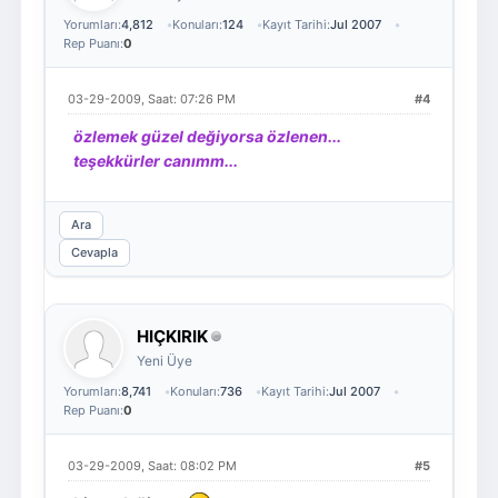
Yorumları:
4,812
Konuları:
124
Kayıt Tarihi:
Jul 2007
Rep Puanı:
0
03-29-2009, Saat: 07:26 PM
#4
özlemek güzel değiyorsa özlenen...
teşekkürler canımm...
Ara
Cevapla
HIÇKIRIK
Yeni Üye
Yorumları:
8,741
Konuları:
736
Kayıt Tarihi:
Jul 2007
Rep Puanı:
0
03-29-2009, Saat: 08:02 PM
#5