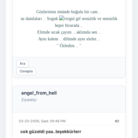
Gözlerimin önünde buğulu bir cam ..
su damlaları .. Soguk
sessizlik ve sensizlik
hepsi birarada ..
Elimde sıcak çayım .. aklımda sen ..
Aynı kalem .. dilimde aynı sözler...
'' Özledim .. ''
Ara
Cevapla
angel_from_hell
Ziyaretçi
03-20-2009, Saat: 09:48 PM
#2
cok güzeldi yaa..teşekkürlerr