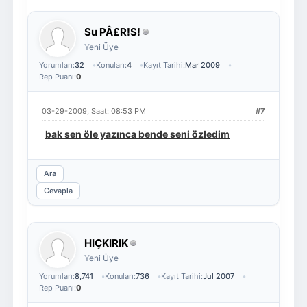
Su PÂ£R!S!
Yeni Üye
Yorumları:
32
Konuları:
4
Kayıt Tarihi:
Mar 2009
Rep Puanı:
0
03-29-2009, Saat: 08:53 PM
#7
bak sen öle yazınca bende seni özledim
Ara
Cevapla
HIÇKIRIK
Yeni Üye
Yorumları:
8,741
Konuları:
736
Kayıt Tarihi:
Jul 2007
Rep Puanı:
0