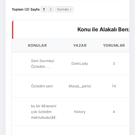
Toplam (2) Sayfa:
1
2
Sonraki »
Konu ile Alakalı Benze
KONULAR
YAZAR
YORUMLAR
Seni Sevmeyi
DarkLady
3
Özledim . . .
Özledim seni
MasaL_perisi
14
bu bir â€œseni
çok özledim
history
4
mektubudurâ€.