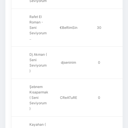
Seviyorum
Rafet El
Roman -
Seni
€BeRimSin
30
5
Seviyorum
..
Dj Akman (
Seni
djseninim
0
Seviyorum
)
Şebnem
Kısaparmak
( Seni
CReATuRE
0
Seviyorum
)
Kayahan (