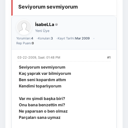
Seviyorum sevmiyorum
Giriş Yap
Üye Ol
İsabeLLa
Yeni Üye
Yorumları:
4
Konuları:
3
Kayıt Tarihi:
Mar 2009
Rep Puanı:
0
03-22-2009, Saat: 01:48 PM
#1
Seviyorum sevmiyorum
Kaç yaprak var bilmiyorum
Ben seni kopardım attım
Kendimi toparlıyorum
Var mı şimdi başka biri?
Onu bana benzettin mi?
Ne yaparsan o ben olmaz
Parçaları sana uymaz