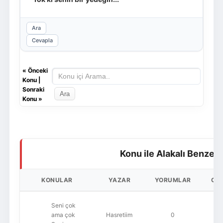
Ara
Cevapla
«
Önceki
Konu
|
Sonraki
Konu
»
Konu ile Alakalı Benzer
KONULAR
YAZAR
YORUMLAR
OK
Seni çok
ama çok
Hasretiim
0