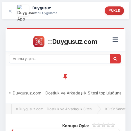
Duygusuz
×
YÜKLE
Mobil Uygulama
:: Duygusuz.com - Dostluk ve Arkadaşlık Sitesi topluluğuna
hoş geldin ziyaretçi! Aramıza katılmak istersen kayıt
:: Duygusuz.com - Dostluk ve Arkadaşlık Sitesi
Kültür Sanat
olabilirsin, oldukça kolay ve zahmetsizdir.
Konuyu Oyla: