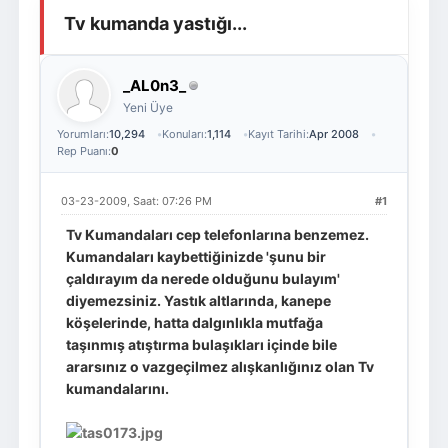
Tv kumanda yastığı...
Giriş Yap
Üye Ol
_AL0n3_
Yeni Üye
Yorumları:
10,294
Konuları:
1,114
Kayıt Tarihi:
Apr 2008
Rep Puanı:
0
03-23-2009, Saat: 07:26 PM
#1
Tv Kumandaları cep telefonlarına benzemez.
Kumandaları kaybettiğinizde 'şunu bir
çaldırayım da nerede olduğunu bulayım'
diyemezsiniz. Yastık altlarında, kanepe
köşelerinde, hatta dalgınlıkla mutfağa
taşınmış atıştırma bulaşıkları içinde bile
ararsınız o vazgeçilmez alışkanlığınız olan Tv
kumandalarını.