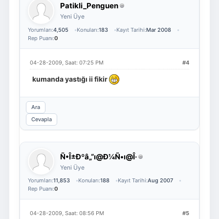
Patikli_Penguen
Yeni Üye
Yorumları:
4,505
Konuları:
183
Kayıt Tarihi:
Mar 2008
Rep Puanı:
0
04-28-2009, Saat: 07:25 PM
#4
kumanda yastığı ii fikir
Ara
Cevapla
Ñ•Î±Ðºâ„“ı@Ð¼Ñ•ı@Î·
Yeni Üye
Yorumları:
11,853
Konuları:
188
Kayıt Tarihi:
Aug 2007
Rep Puanı:
0
04-28-2009, Saat: 08:56 PM
#5