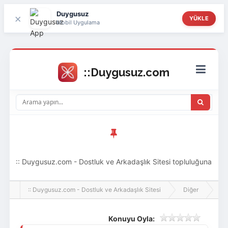
Duygusuz
×
YÜKLE
Mobil Uygulama
:: Duygusuz.com - Dostluk ve Arkadaşlık Sitesi topluluğuna
hoş geldin ziyaretçi! Aramıza katılmak istersen kayıt
:: Duygusuz.com - Dostluk ve Arkadaşlık Sitesi
Diğer
Ev
olabilirsin, oldukça kolay ve zahmetsizdir.
Konuyu Oyla: