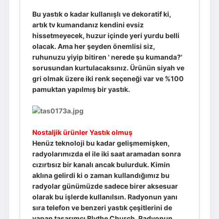
Bu yastık o kadar kullanışlı ve dekoratif ki,
artık tv kumandanız kendini evsiz
hissetmeyecek, huzur içinde yeri yurdu belli
olacak. Ama her şeyden önemlisi siz,
ruhunuzu yiyip bitiren ' nerede şu kumanda?'
sorusundan kurtulacaksınız. Ürünün siyah ve
gri olmak üzere iki renk seçeneği var ve %100
pamuktan yapılmış bir yastık.
Nostaljik ürünler Yastık olmuş
Henüz teknoloji bu kadar gelişmemişken,
radyolarımızda el ile iki saat aramadan sonra
cızırtısız bir kanalı ancak bulurduk. Kimin
aklına gelirdi ki o zaman kullandığımız bu
radyolar günümüzde sadece birer aksesuar
olarak bu işlerde kullanılsın. Radyonun yanı
sıra telefon ve benzeri yastık çeşitlerini de
yapan tasarımcı Blythe Church, Radyonun