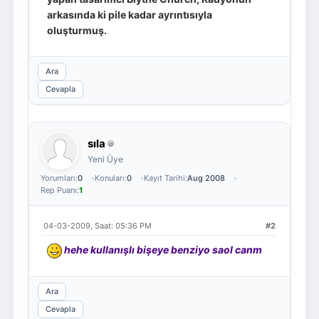
arkasında ki pile kadar ayrıntısıyla
oluşturmuş.
Ara
Cevapla
sıla
Yeni Üye
Yorumları:
0
Konuları:
0
Kayıt Tarihi:
Aug 2008
Rep Puanı:
1
04-03-2009, Saat: 05:36 PM
#2
hehe kullanışlı bişeye benziyo saol canm
Ara
Cevapla