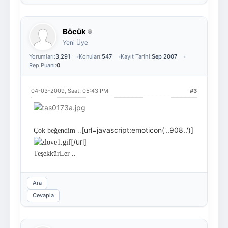
Böcük
Yeni Üye
Yorumları:
3,291
Konuları:
547
Kayıt Tarihi:
Sep 2007
Rep Puanı:
0
04-03-2009, Saat: 05:43 PM
#3
[url=javascript:emoticon('..908..')]
Çok beğendim ..
[/url]
TeşekkürLer ..
Ara
Cevapla