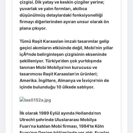
çizgisi. Dik yatay ve keskin çizgiler yerine;
yuvarlak ve yalın formları, akıllıca
düşünülmüş detaylardaki fonksiyonelliği
firmayı diğerlerinden ayıran unsur olarak ön
plana çıkıyor.
Tümü Raşit Karaaslan imzalı tasarımlar gelip
geçici akımların etkisinde değil, Mobi'nin yıllar
içÃ®nde belirginleşen çizgisinin ekseninde
şekilleniyor. Türkiye'den çok yurtdışında
tanınan Mobi Mobilya'nın kurucusu ve
tasarımcısı Raşit Karaaslan'ın ürünleri;
Amerika. İngiltere, Almanya ve İsviçre'nin de
içinde bulunduğu 10 ülkede satılıyor.
İlk olarak 1989 Eylül ayında Hollanda'nın
Utrecht şehrinde Uluslararası Mobilya
Fuarı'na katılan Mobi firması, 1994'te Köln
Fuarı'nın Design bölümünde yer aldı. Fuarlar,