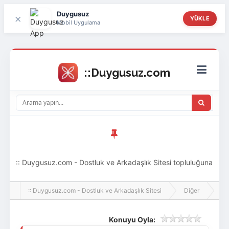
Duygusuz
×
YÜKLE
Mobil Uygulama
:: Duygusuz.com - Dostluk ve Arkadaşlık Sitesi topluluğuna
hoş geldin ziyaretçi! Aramıza katılmak istersen kayıt
:: Duygusuz.com - Dostluk ve Arkadaşlık Sitesi
Diğer
Ev
olabilirsin, oldukça kolay ve zahmetsizdir.
Konuyu Oyla: