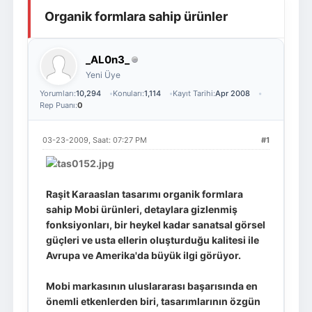
Organik formlara sahip ürünler
Giriş Yap
Üye Ol
_AL0n3_
Yeni Üye
Yorumları:
10,294
Konuları:
1,114
Kayıt Tarihi:
Apr 2008
Rep Puanı:
0
03-23-2009, Saat: 07:27 PM
#1
Raşit Karaaslan tasarımı organik formlara
sahip Mobi ürünleri, detaylara gizlenmiş
fonksiyonları, bir heykel kadar sanatsal görsel
güçleri ve usta ellerin oluşturduğu kalitesi ile
Avrupa ve Amerika'da büyük ilgi görüyor.
Mobi markasının uluslararası başarısında en
önemli etkenlerden biri, tasarımlarının özgün