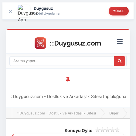
Duygusuz
×
YÜKLE
Mobil Uygulama
:: Duygusuz.com - Dostluk ve Arkadaşlık Sitesi topluluğuna
hoş geldin ziyaretçi! Aramıza katılmak istersen kayıt
:: Duygusuz.com - Dostluk ve Arkadaşlık Sitesi
Diğer
Ev
olabilirsin, oldukça kolay ve zahmetsizdir.
Konuyu Oyla: