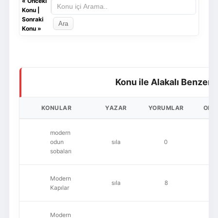
«
Önceki
Konu
|
Sonraki
Konu
»
Konu ile Alakalı Benzer 
KONULAR
YAZAR
YORUMLAR
OKU
modern
odun
sıla
0
1,
sobaları
Modern
sıla
8
1,
Kapılar
Modern