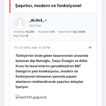
Şaşırtıcı, modern ve fonksiyonel
Giriş Yap
Üye Ol
_AL0n3_
Yeni Üye
Yorumları:
10,294
Konuları:
1,114
Kayıt Tarihi:
Apr 2008
Rep Puanı:
0
03-23-2009, Saat: 07:28 PM
#1
Türkiye'nin önde gelen tasarımcıları arasında
bulunan Alp Nuhoğlu, Tanju Özelgin ve Atilla
Kuzu ile tasarımlarını gerçekleştiren B&T
Design'ın yeni koleksiyonu, modern ve
fonksiyonel olmasının yanında yaşam
alanlarını renklendirecek şaşırtıcı detaylar
İçeriyor.
[/url]