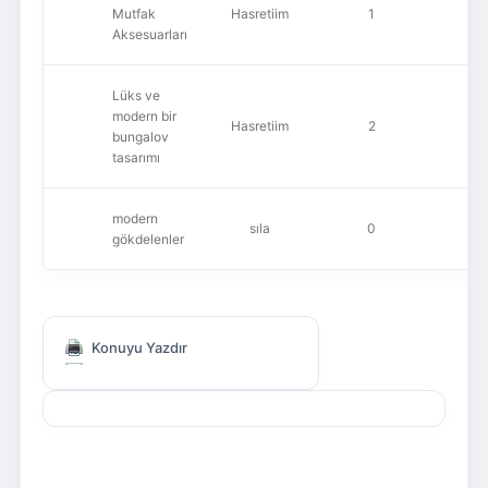
Mutfak
Hasretiim
1
1,
Aksesuarları
Lüks ve
modern bir
Hasretiim
2
9
bungalov
tasarımı
modern
sıla
0
9
gökdelenler
Konuyu Yazdır